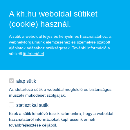
A kh.hu weboldal sütiket
(cookie) használ.
hírek és hivatalos
A sütik a weboldal teljes és kényelmes használatához, a
közzétételek
webhelyforgalmunk elemzéséhez és személyre szabott
ajánlatok adásához szükségesek. További információ a
sütikről
itt érhető el
.
egyéb
English
alap sütik
Az idetartozó sütik a weboldal megfelelő és biztonságos
műszaki működését szolgálják.
statisztikai sütik
Ezek a sütik lehetővé teszik számunkra, hogy a weboldal
használatáról információkat kaphassunk annak
Előző
Következő
továbbfejlesztése céljából.