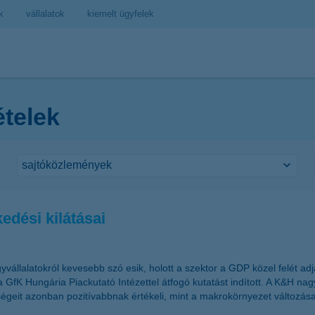
k
vállalatok
kiemelt ügyfelek
ételek
edési kilátásai
yvállalatokról kevesebb szó esik, holott a szektor a GDP közel felét ad
 GfK Hungária Piackutató Intézettel átfogó kutatást indított. A K&H na
ségeit azonban pozitívabbnak értékeli, mint a makrokörnyezet változása