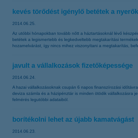
kevés törődést igénylő betétek a nyerő
2014.06.25.
Az utóbbi hónapokban tovább nőtt a háztartásoknál lévő készpé
betétek a legismertebb és legkedveltebb megtakarítási termékek
hozamelvárást, így nincs mihez viszonyítani a megtakarítás, be
javult a vállalkozások fizetőképessége
2014.06.24.
A hazai vállalkozásoknak csupán 6 napos finanszírozási időtávra ke
deviza számla és a házipénztár is minden ötödik vállalkozásra je
felmérés legutóbbi adataiból.
borítékolni lehet az újabb kamatvágást
2014.06.23.