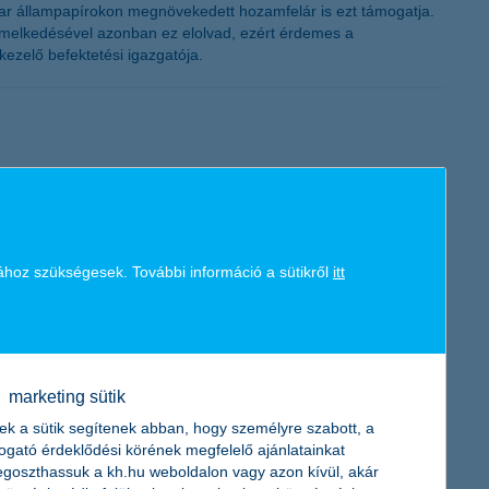
yar állampapírokon megnövekedett hozamfelár is ezt támogatja.
li emelkedésével azonban ez elolvad, ezért érdemes a
ezelő befektetési igazgatója.
ához szükségesek. További információ a sütikről
itt
itást, stabilitást és magas hozamot nyújtó eszközökre.
na, a K&H Alapkezelő vezérigazgatója.
marketing sütik
ek a sütik segítenek abban, hogy személyre szabott, a
togató érdeklődési körének megfelelő ajánlatainkat
goszthassuk a kh.hu weboldalon vagy azon kívül, akár