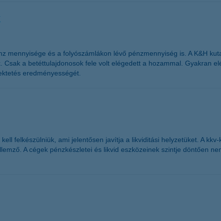
k
nz mennyisége és a folyószámlákon lévő pénzmennyiség is. A K&H kutat
. Csak a betéttulajdonosok fele volt elégedett a hozammal. Gyakran e
fektetés eredményességét.
ll felkészülniük, ami jelentősen javítja a likviditási helyzetüket. A kkv-
llemző. A cégek pénzkészletei és likvid eszközeinek szintje döntően nem