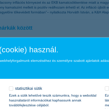
z alacsony inflációs környezet és az EKB kamatcsökkentése miatt a mag
ony kamatszint mellett is pozitív reálhozam érhető el. Az infláció újbó
gyelőre tőkevédett formában”– nyilatkozta Horváth István, a K&H Alapk
márkák között
Superbrands Magyarország Szakértői Bizottsága.
(cookie) használ.
a webhelyforgalmunk elemzéséhez és személyre szabott ajánlatok adás
és a visszaválthatóság alapján három fő csoportba lehet sorolni: likvid
óban e három típus kiegyensúlyozza egymást” – javasolja Zobor Zsuzsan
statisztikai sütik
Ezek a sütik lehetővé teszik számunkra, hogy a weboldal
Ez
használatáról információkat kaphassunk annak
lá
továbbfejlesztése céljából.
me