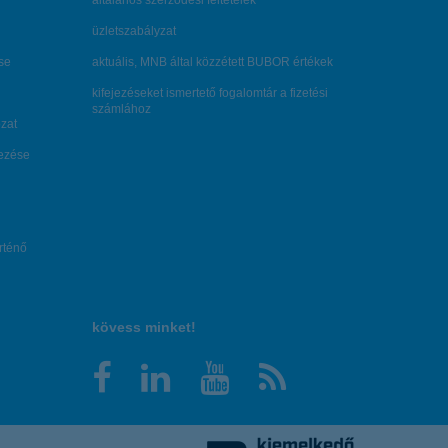
általános szerződési feltételek
üzletszabályzat
se
aktuális, MNB által közzétett BUBOR értékek
kifejezéseket ismertető fogalomtár a fizetési
számlához
zat
dezése
örténő
kövess minket!