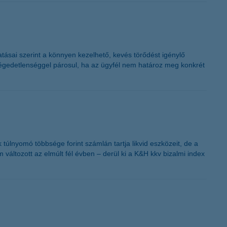
K&H token megújítás
ásai szerint a könnyen kezelhető, kevés törődést igénylő
légedetlenséggel párosul, ha az ügyfél nem határoz meg konkrét
k túlnyomó többsége forint számlán tartja likvid eszközeit, de a
 változott az elmúlt fél évben – derül ki a K&H kkv bizalmi index