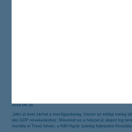
2014.06.17.
A fiatalok többsége már fordult a családhoz, rokonokhoz, barátok
felméréséből. A baráti kölcsön szabályai meglehetősen megenge
azt a fiatalok sem tolerálják. 38 százalékuk szerint akár a bar
a kkv-k már maguk mögött hagyták a vá
2014.06.16.
A hazai vállalkozások többsége úgy véli, lecsengett már a hat év
veszi át, hiszen a stagnálás mellett a vállalkozások egy jelentős
jó év előtt áll a mezőgazdaság
2014.06.16.
„Idén jó évet zárhat a mezőgazdaság, hiszen az eddigi meleg i
idei GDP növekedéshez. Másrészt ez a helyzet jó alapot fog te
mondta el Tresó István, a K&H Agrár üzletág fejlesztési főosztály