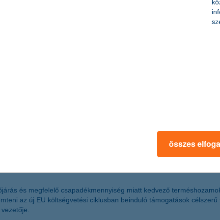
kö
in
sz
hoz pénzügyi segítségért. Jellemzően 25.000 forint alatti összeget kért
dőek: kamatot nem számolnak fel, és még a hosszú késedelem is belefé
átság megszakadásához vezethetne egy ilyen eset, és felük mondja azt, 
lságot
vel ezelőtt kirobbant gazdasági válság, és inkább előre tekint. A koráb
 része már a gazdasági helyzet javulását feltételezi – derül ki a K&H kkv
összes elfog
dőjárás és megfelelő csapadékmennyiség miatt kedvező terméshozamok 
remteni az új EU költségvetési ciklusban beinduló támogatások célsze
 vezetője.