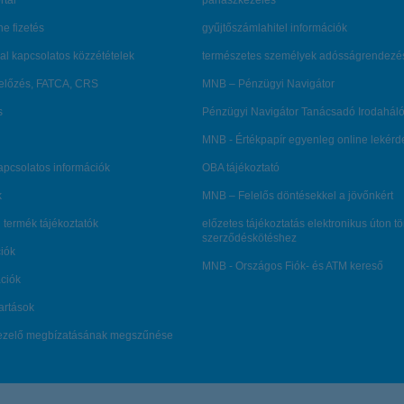
rtál
panaszkezelés
ne fizetés
gyűjtőszámlahitel információk
al kapcsolatos közzétételek
természetes személyek adósságrendezé
lőzés, FATCA, CRS
MNB – Pénzügyi Navigátor
s
Pénzügyi Navigátor Tanácsadó Irodaháló
MNB - Értékpapír egyenleg online lekér
kapcsolatos információk
OBA tájékoztató
k
MNB – Felelős döntésekkel a jövőnkért
 termék tájékoztatók
előzetes tájékoztatás elektronikus úton t
szerződéskötéshez
ciók
MNB - Országos Fiók- és ATM kereső
ációk
tartások
kezelő megbízatásának megszűnése