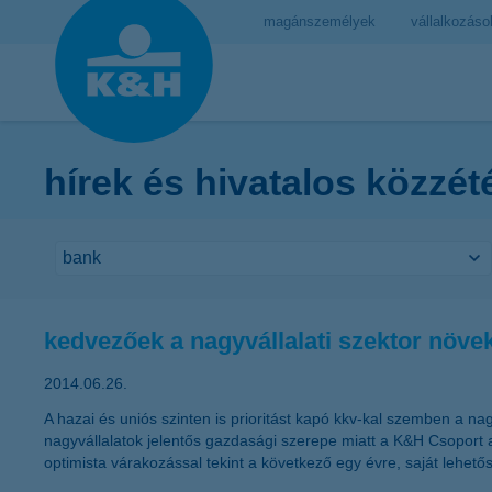
magánszemélyek
vállalkozáso
hírek és hivatalos közzét
kedvezőek a nagyvállalati szektor növek
2014.06.26.
A hazai és uniós szinten is prioritást kapó kkv-kal szemben a nag
nagyvállalatok jelentős gazdasági szerepe miatt a K&H Csoport a
optimista várakozással tekint a következő egy évre, saját lehető