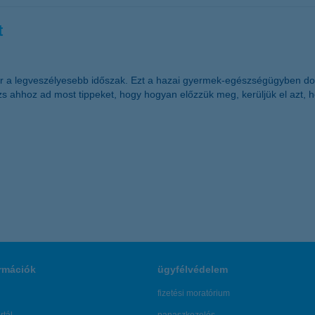
t
r a legveszélyesebb időszak. Ezt a hazai gyermek-egészségügyben dol
zs ahhoz ad most tippeket, hogy hogyan előzzük meg, kerüljük el azt, 
rmációk
ügyfélvédelem
fizetési moratórium