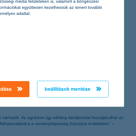
zösségi média felületeken is, valamint a böngészési
formációkat együttesen kezelhessük az ismert további
emélyes adattal.
ek kölcsön, derül ki a K&H pályakezdők jóléti indexe
r. Ha azonban valaki egyáltalán nem adja vissza a kölcsönt,
hogy feszültséget okozna a kapcsolatban.
bi negatív hangulat helyét egyre inkább az óvatos optimizmus
 bizalmi index felmérés legutóbbi adataiból.
adása
beállítások mentése
várhatók. Az agrárium így néhány tizedponttal hozzájárulhat az
rű felhasználására a versenyképesség fokozása érdekében” –