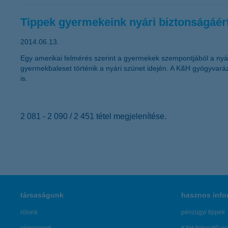
Tippek gyermekeink nyári biztonságáér
2014.06.13.
Egy amerikai felmérés szerint a gyermekek szempontjából a nyá
gyermekbaleset történik a nyári szünet idején. A K&H gyógyvará
is.
2 081 - 2 090 / 2 451 tétel megjelenítése.
társaságunk
hasznos info
rólunk
pénzügyi tippek