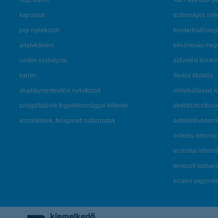
cégcsoport
K&H fejlesztői po
kapcsolat
biztonságos onli
jogi nyilatkozat
fenntarthatóságg
adatvédelem
pénzmosás mege
cookie szabályzat
díjfizetési kisoko
karrier
deviza átutalás
akadálymentesítési nyilatkozat
címletváltással 
szolgáltatások fogyatékossággal élőknek
direktbiztosításo
közzétételek, felügyeleti határozatok
befektetővédelmi
öröklési informá
technikai inform
tervezett karban
bizalmi vagyon