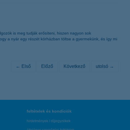
gozók is meg tudják erősíteni, hiszen nagyon sok
hogy a nyár egy részét kórházban töltse a gyermekünk, és így mi
← Első
Előző
Következő
utolsó →
feltételek és kondíciók
hirdetmények / díjjegyzékek