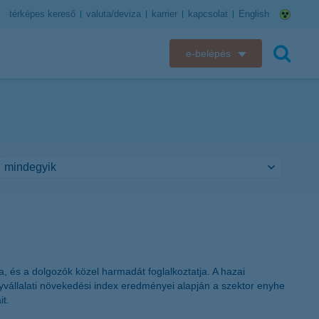
térképes kereső
valuta/deviza
karrier
kapcsolat
English
e-belépés
K&H e-bank
keresés
K&H e-posta
K&H elektronikus postaláda
K&H web Electra
K&H Biztosító ügyfélportál
K&H SZÉP Kártya
ja, és a dolgozók közel harmadát foglalkoztatja. A hazai
gyvállalati növekedési index eredményei alapján a szektor enyhe
K&H e-kártyafelület
it.