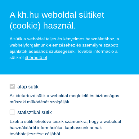
A kh.hu weboldal sütiket
(cookie) használ.
hírek és hivatalos
A sütik a weboldal teljes és kényelmes használatához, a
közzétételek
webhelyforgalmunk elemzéséhez és személyre szabott
ajánlatok adásához szükségesek. További információ a
sütikről
itt érhető el
.
egyéb
English
alap sütik
Az idetartozó sütik a weboldal megfelelő és biztonságos
műszaki működését szolgálják.
statisztikai sütik
A legjobb kereskedelemfinanszírozási
Ezek a sütik lehetővé teszik számunkra, hogy a weboldal
használatáról információkat kaphassunk annak
bank címet kapta a K&H Bank
továbbfejlesztése céljából.
Magyarországon