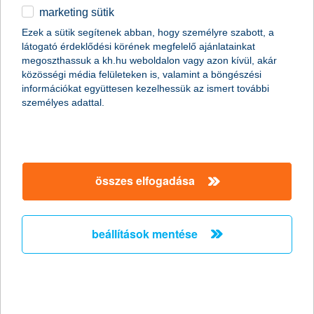
marketing sütik
2011.01.07.
Ezek a sütik segítenek abban, hogy személyre szabott, a
látogató érdeklődési körének megfelelő ajánlatainkat
A Global Finance magazin ismét a K&H Banknak ítélte a legjobb
megoszthassuk a kh.hu weboldalon vagy azon kívül, akár
kereskedelemfinanszírozási bank címet Magyarországon (Best
közösségi média felületeken is, valamint a böngészési
Trade Finance Provider in Hungary 2011).
információkat együttesen kezelhessük az ismert további
személyes adattal.
Előző
Következő
összes elfogadása
beállítások mentése
társaságunk
társaságunk megnyitása
hasznos információk
rólunk
hasznos információk megnyitása
cégcsoport
ügyfélvédelem