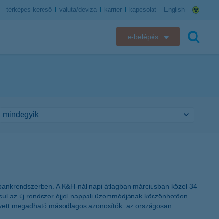
térképes kereső
valuta/deviza
karrier
kapcsolat
English
e-belépés
K&H e-bank
keresés
K&H e-posta
K&H elektronikus postaláda
K&H web Electra
K&H Biztosító ügyfélportál
K&H SZÉP Kártya
r bankrendszerben. A K&H-nál napi átlagban márciusban közel 34
adásul az új rendszer éjjel-nappali üzemmódjának köszönhetően
K&H e-kártyafelület
helyett megadható másodlagos azonosítók: az országosan