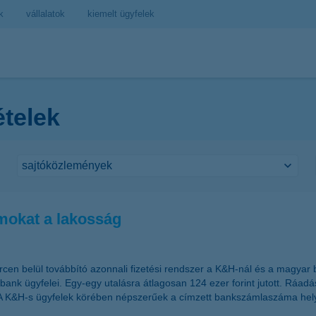
k
vállalatok
kiemelt ügyfelek
ételek
mokat a lakosság
rcen belül továbbító azonnali fizetési rendszer a K&H-nál és a magya
 a bank ügyfelei. Egy-egy utalásra átlagosan 124 ezer forint jutott. Rá
tott. A K&H-s ügyfelek körében népszerűek a címzett bankszámlaszáma 