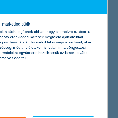
ehasonlításban 47%-kal, 6,5 milliárd
 K&H Bank tőke- és likviditási helyzete
marketing sütik
ek a sütik segítenek abban, hogy személyre szabott, a
togató érdeklődési körének megfelelő ajánlatainkat
goszthassuk a kh.hu weboldalon vagy azon kívül, akár
kent az előző év azonos időszakához képest. A Bank 2020 első
zösségi média felületeken is, valamint a böngészési
dig 17,4%-kal nőtt.
formációkat együttesen kezelhessük az ismert további
emélyes adattal.
ézet. Az április 30-i állapot szerint likviditásfedezeti mutatója
s 31-i állapot szerint 16,5% volt.
n. A digitális csatornák használata felgyorsult. A K&H mostanra
enysége még így is erős maradt 2020 első negyedévében. A