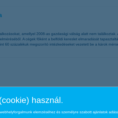
a
vállalkozásokat, amellyel 2008-as gazdasági válság alatt nem találkoztak
isi felméréséből. A cégek főként a belföldi kereslet elmaradását tapaszta
 mint 60 százalékuk megszorító intézkedéseket vezetett be a károk mé
llenőrizhetik a K&H ügyfelei a mobilbankban. Jelenleg 108 ezer olyan K&
(cookie) használ.
ndelkezők közül pedig 30 ezren mobilbank felhasználók is. Ők ezentúl a
int befektetéseikről. Szintlépés történt a biztosításoknál is, a K&H mob
a webhelyforgalmunk elemzéséhez és személyre szabott ajánlatok adás