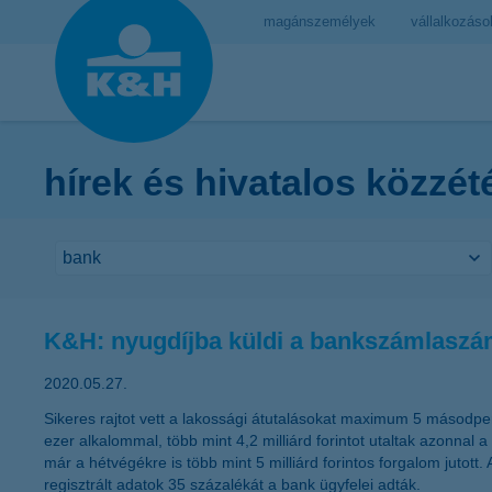
magánszemélyek
vállalkozáso
hírek és hivatalos közzét
K&H: nyugdíjba küldi a bankszámlaszá
2020.05.27.
Sikeres rajtot vett a lakossági átutalásokat maximum 5 másodpe
ezer alkalommal, több mint 4,2 milliárd forintot utaltak azonnal
már a hétvégékre is több mint 5 milliárd forintos forgalom ju
regisztrált adatok 35 százalékát a bank ügyfelei adták.