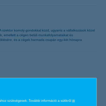
K&H token megújítás
. A szektor komoly gondokkal küzd, ugyanis a vállalkozások közel
lták, emellett a cégen belüli munkafolyamataikat és
rséklésére, és a cégek harmada csupán egy-két hónapra
H-s ügyfél van, aki valamilyen hitellel rendelkezik a
 fejlesztés segítségével könnyen és gördülékenyen
ilbankján keresztül mostantól már lakásbiztosítást és
ához szükségesek. További információ a sütikről
itt