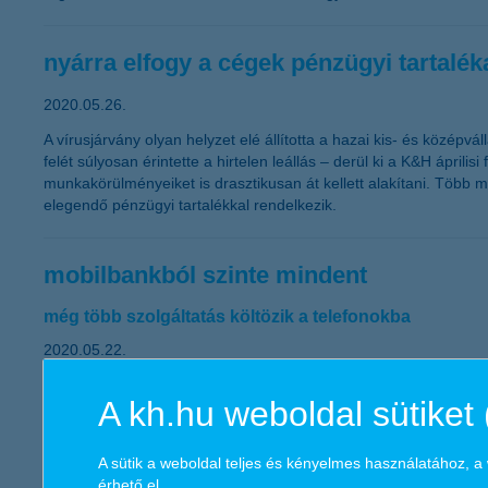
nyárra elfogy a cégek pénzügyi tartalék
2020.05.26.
A vírusjárvány olyan helyzet elé állította a hazai kis- és közép
felét súlyosan érintette a hirtelen leállás – derül ki a K&H ápril
munkakörülményeiket is drasztikusan át kellett alakítani. Több
elegendő pénzügyi tartalékkal rendelkezik.
mobilbankból szinte mindent
még több szolgáltatás költözik a telefonokba
2020.05.22.
Mostantól már valamennyi meglévő lakossági hitelt, befektetést e
A kh.hu weboldal sütiket 
pénzintézetnél és mobilbankot is használ, a megtakarítással re
tájékozódhatnak mobilbankjukban hiteleik aktuális állásáról valam
utasbiztosítást is lehet kötni.
A sütik a weboldal teljes és kényelmes használatához, 
érhető el
.