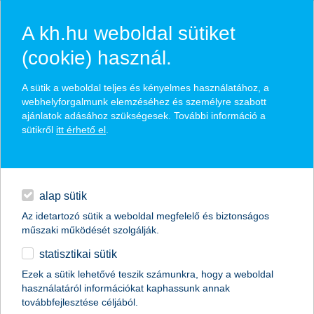
A kh.hu weboldal sütiket
(cookie) használ.
hírek és hivatalos
A sütik a weboldal teljes és kényelmes használatához, a
közzétételek
webhelyforgalmunk elemzéséhez és személyre szabott
ajánlatok adásához szükségesek. További információ a
sütikről
itt érhető el
.
egyéb
English
alap sütik
Az idetartozó sütik a weboldal megfelelő és biztonságos
műszaki működését szolgálják.
statisztikai sütik
Ezek a sütik lehetővé teszik számunkra, hogy a weboldal
használatáról információkat kaphassunk annak
Előző
Következő
továbbfejlesztése céljából.