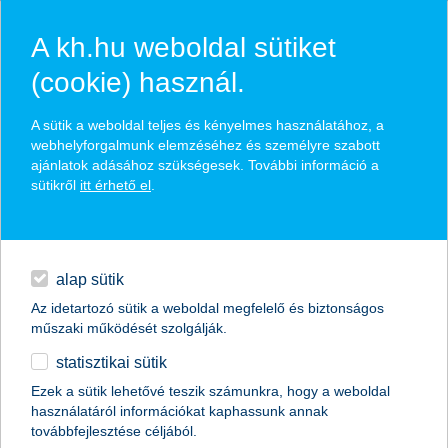
A kh.hu weboldal sütiket
(cookie) használ.
hírek és hivatalos
A sütik a weboldal teljes és kényelmes használatához, a
közzétételek
webhelyforgalmunk elemzéséhez és személyre szabott
ajánlatok adásához szükségesek. További információ a
sütikről
itt érhető el
.
egyéb
English
alap sütik
Az idetartozó sütik a weboldal megfelelő és biztonságos
műszaki működését szolgálják.
statisztikai sütik
a harmadik negyedévben lehet a
Ezek a sütik lehetővé teszik számunkra, hogy a weboldal
használatáról információkat kaphassunk annak
legintenzívebb a Növekedési
továbbfejlesztése céljából.
Hitelprogram