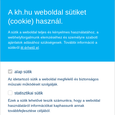
A kh.hu weboldal sütiket
(cookie) használ.
hírek és hivatalos
A sütik a weboldal teljes és kényelmes használatához, a
közzétételek
webhelyforgalmunk elemzéséhez és személyre szabott
ajánlatok adásához szükségesek. További információ a
sütikről
itt érhető el
.
egyéb
English
alap sütik
Az idetartozó sütik a weboldal megfelelő és biztonságos
műszaki működését szolgálják.
statisztikai sütik
a hátrányos helyzetű gyerekek és a
Ezek a sütik lehetővé teszik számunkra, hogy a weboldal
használatáról információkat kaphassunk annak
befektetők is nyernek a
továbbfejlesztése céljából.
sportbefektetéssel