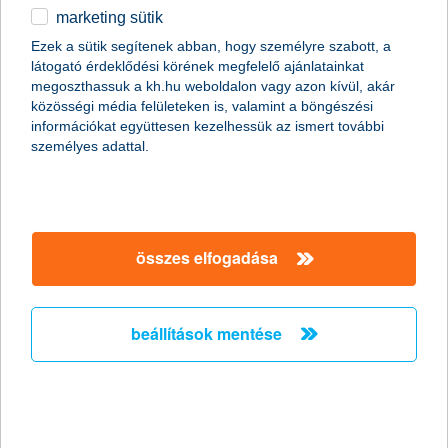
marketing sütik
K&H mozdulj! tőkevédett alap
Ezek a sütik segítenek abban, hogy személyre szabott, a
látogató érdeklődési körének megfelelő ajánlatainkat
2014.10.13.
megoszthassuk a kh.hu weboldalon vagy azon kívül, akár
„Ma már százmilliók életének része a rendszeres testmozgás,
közösségi média felületeken is, valamint a böngészési
amely hatalmas üzlet a sportruházatot, sporteszközöket gyártó
információkat együttesen kezelhessük az ismert további
cégek számára. A K&H mozdulj! tőkevédett alap ezért a
személyes adattal.
sportszektor legnagyobb cégeinek részvényei után kínál
hozamot a befektetőknek. Az alap egyben része a hasonló
elnevezésű társadalmilag felelős programnak, amelyben az
ország leghátrányosabb térségeinek óvodái és iskolái
pályázhatnak sporteszközökre, segédeszközökre, tornatermi
összes elfogadása
berendezések beszerzésére, másfél millió forint értékben” –
tájékoztatott Zobor Zsuzsanna, a K&H Alapkezelő
vezérigazgatója.
beállítások mentése
Mesékkel, zenével és falfestéssel
gyógyít a kórházakban a Kistehén
2014.10.10.