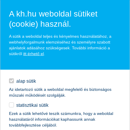
A kh.hu weboldal sütiket
(cookie) használ.
hírek és hivatalos
A sütik a weboldal teljes és kényelmes használatához, a
közzétételek
webhelyforgalmunk elemzéséhez és személyre szabott
ajánlatok adásához szükségesek. További információ a
sütikről
itt érhető el
.
egyéb
English
alap sütik
Az idetartozó sütik a weboldal megfelelő és biztonságos
műszaki működését szolgálják.
statisztikai sütik
mennyi ideig futná a magyaroknak
Ezek a sütik lehetővé teszik számunkra, hogy a weboldal
használatáról információkat kaphassunk annak
megtakarításaikból?
továbbfejlesztése céljából.