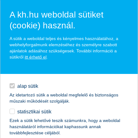
A kh.hu weboldal sütiket
(cookie) használ.
hírek és hivatalos
A sütik a weboldal teljes és kényelmes használatához, a
közzétételek
webhelyforgalmunk elemzéséhez és személyre szabott
ajánlatok adásához szükségesek. További információ a
sütikről
itt érhető el
.
egyéb
English
alap sütik
Az idetartozó sütik a weboldal megfelelő és biztonságos
műszaki működését szolgálják.
statisztikai sütik
tízből négy kkv készül beruházásra
Ezek a sütik lehetővé teszik számunkra, hogy a weboldal
használatáról információkat kaphassunk annak
2017.05.03.
továbbfejlesztése céljából.