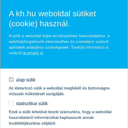
A kh.hu weboldal sütiket
(cookie) használ.
hírek és hivatalos
A sütik a weboldal teljes és kényelmes használatához, a
közzétételek
webhelyforgalmunk elemzéséhez és személyre szabott
ajánlatok adásához szükségesek. További információ a
sütikről
itt érhető el
.
egyéb
English
alap sütik
Az idetartozó sütik a weboldal megfelelő és biztonságos
műszaki működését szolgálják.
statisztikai sütik
Ezek a sütik lehetővé teszik számunkra, hogy a weboldal
használatáról információkat kaphassunk annak
Előző
Következő
továbbfejlesztése céljából.