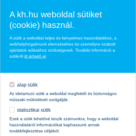
A kh.hu weboldal sütiket
(cookie) használ.
hírek és hivatalos
A sütik a weboldal teljes és kényelmes használatához, a
közzétételek
webhelyforgalmunk elemzéséhez és személyre szabott
ajánlatok adásához szükségesek. További információ a
sütikről
itt érhető el
.
egyéb
English
alap sütik
Az idetartozó sütik a weboldal megfelelő és biztonságos
műszaki működését szolgálják.
statisztikai sütik
Ezek a sütik lehetővé teszik számunkra, hogy a weboldal
használatáról információkat kaphassunk annak
Előző
Következő
továbbfejlesztése céljából.