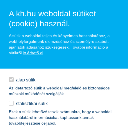
A kh.hu weboldal sütiket
(cookie) használ.
hírek és hivatalos
A sütik a weboldal teljes és kényelmes használatához, a
közzétételek
webhelyforgalmunk elemzéséhez és személyre szabott
ajánlatok adásához szükségesek. További információ a
sütikről
itt érhető el
.
egyéb
English
alap sütik
Az idetartozó sütik a weboldal megfelelő és biztonságos
műszaki működését szolgálják.
statisztikai sütik
K&H: benzines, használt, 3,9 millióért –
Ezek a sütik lehetővé teszik számunkra, hogy a weboldal
használatáról információkat kaphassunk annak
így terveznek autót venni a középkorú
továbbfejlesztése céljából.
magyarok