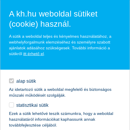
A kh.hu weboldal sütiket
(cookie) használ.
hírek és hivatalos
A sütik a weboldal teljes és kényelmes használatához, a
közzétételek
webhelyforgalmunk elemzéséhez és személyre szabott
ajánlatok adásához szükségesek. További információ a
sütikről
itt érhető el
.
egyéb
English
alap sütik
Az idetartozó sütik a weboldal megfelelő és biztonságos
műszaki működését szolgálják.
statisztikai sütik
K&H: felborította az utazási terveket a
Ezek a sütik lehetővé teszik számunkra, hogy a weboldal
használatáról információkat kaphassunk annak
pénzhiány
továbbfejlesztése céljából.