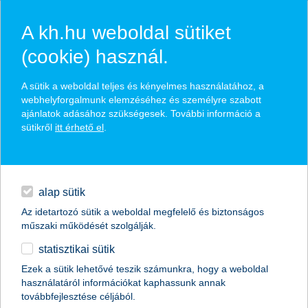
A kh.hu weboldal sütiket
(cookie) használ.
hírek és hivatalos
A sütik a weboldal teljes és kényelmes használatához, a
közzétételek
webhelyforgalmunk elemzéséhez és személyre szabott
ajánlatok adásához szükségesek. További információ a
sütikről
itt érhető el
.
egyéb
English
alap sütik
Az idetartozó sütik a weboldal megfelelő és biztonságos
műszaki működését szolgálják.
statisztikai sütik
A legjobb kereskedelemfinanszírozási
Ezek a sütik lehetővé teszik számunkra, hogy a weboldal
használatáról információkat kaphassunk annak
bank címet kapta a K&H Bank
továbbfejlesztése céljából.
Magyarországon