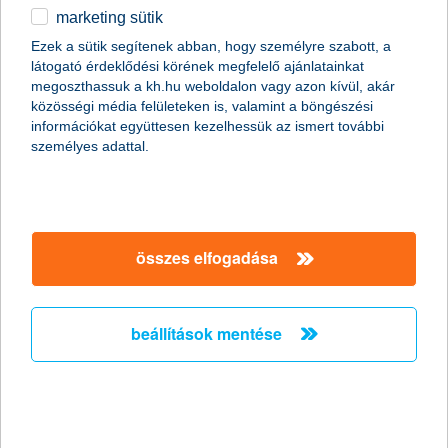
marketing sütik
2011.01.07.
Ezek a sütik segítenek abban, hogy személyre szabott, a
látogató érdeklődési körének megfelelő ajánlatainkat
A Global Finance magazin ismét a K&H Banknak ítélte a legjobb
megoszthassuk a kh.hu weboldalon vagy azon kívül, akár
kereskedelemfinanszírozási bank címet Magyarországon (Best
közösségi média felületeken is, valamint a böngészési
Trade Finance Provider in Hungary 2011).
információkat együttesen kezelhessük az ismert további
személyes adattal.
Előző
Következő
összes elfogadása
beállítások mentése
társaságunk
társaságunk megnyitása
hasznos információk
rólunk
hasznos információk megnyitása
cégcsoport
ügyfélvédelem