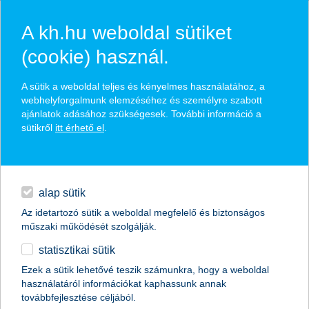
A kh.hu weboldal sütiket
(cookie) használ.
hírek és hivatalos
A sütik a weboldal teljes és kényelmes használatához, a
közzétételek
webhelyforgalmunk elemzéséhez és személyre szabott
ajánlatok adásához szükségesek. További információ a
sütikről
itt érhető el
.
egyéb
English
alap sütik
Az idetartozó sütik a weboldal megfelelő és biztonságos
műszaki működését szolgálják.
statisztikai sütik
Ezek a sütik lehetővé teszik számunkra, hogy a weboldal
használatáról információkat kaphassunk annak
Előző
Következő
továbbfejlesztése céljából.