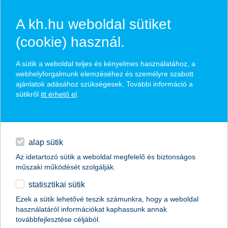
A kh.hu weboldal sütiket
(cookie) használ.
hírek és hivatalos
A sütik a weboldal teljes és kényelmes használatához, a
közzétételek
webhelyforgalmunk elemzéséhez és személyre szabott
ajánlatok adásához szükségesek. További információ a
sütikről
itt érhető el
.
egyéb
English
alap sütik
Az idetartozó sütik a weboldal megfelelő és biztonságos
műszaki működését szolgálják.
statisztikai sütik
a tanárok 76 százaléka szerint a
Ezek a sütik lehetővé teszik számunkra, hogy a weboldal
használatáról információkat kaphassunk annak
gyerekek nem tudják beosztani a
továbbfejlesztése céljából.
pénzüket