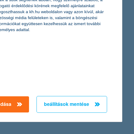
togató érdeklődési körének megfelelő ajánlatainkat
goszthassuk a kh.hu weboldalon vagy azon kívül, akár
tve segítik az orvosokat a pontosabb kiértékelésben, így a
zösségi média felületeken is, valamint a böngészési
 a korszerű távgyógyítást alkalmazzák jelenleg a szakemberek a
formációkat együttesen kezelhessük az ismert további
yek április 15-ig pályázathatnak innovatív műszerekre.
emélyes adattal.
 elektromos kütyükre a fiúk költenek többet. Megtakarítani alig
← Első
Előző
Következő
utolsó →
adása
beállítások mentése