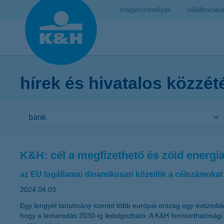
magánszemélyek
vállalkozáso
hírek és hivatalos közzét
K&H: cél a megfizethető és zöld energi
az EU tagállamai dinamikusan közelítik a célszámokat
2024.04.03.
Egy lengyel tanulmány szerint több európai ország egy évtizeddel
hogy a lemaradás 2030-ig ledolgozható. A K&H fenntarthatósági i