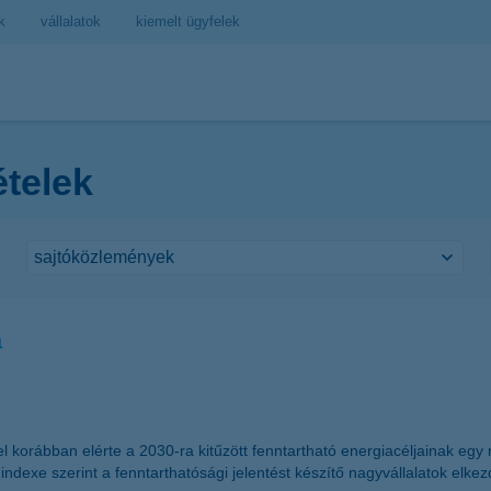
k
vállalatok
kiemelt ügyfelek
ételek
a
 korábban elérte a 2030-ra kitűzött fenntartható energiacéljainak egy r
ndexe szerint a fenntarthatósági jelentést készítő nagyvállalatok elkez