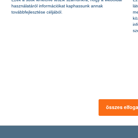
használatáról információkat kaphassunk annak
lá
továbbfejlesztése céljából.
me
átás hatékonyságát: lerövidítik a diagnosztikai és a kezelési időt, ille
kö
agyar gyermekegészségügyben leginkább a helyi labordiagnosztikát és
in
nttal támogatja a korszerű gyógyítást: a gyermekegészségügyi intézmén
sz
bpénz
orint zsebpénzt. Öltözködésre és ajándékra a lányok, online játékra és
összes elfog