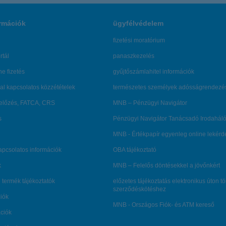
rmációk
ügyfélvédelem
fizetési moratórium
rtál
panaszkezelés
ne fizetés
gyűjtőszámlahitel információk
al kapcsolatos közzétételek
természetes személyek adósságrendezé
lőzés, FATCA, CRS
MNB – Pénzügyi Navigátor
s
Pénzügyi Navigátor Tanácsadó Irodaháló
MNB - Értékpapír egyenleg online lekér
kapcsolatos információk
OBA tájékoztató
k
MNB – Felelős döntésekkel a jövőnkért
 termék tájékoztatók
előzetes tájékoztatás elektronikus úton t
szerződéskötéshez
ciók
MNB - Országos Fiók- és ATM kereső
ációk