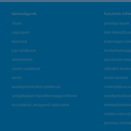
társaságunk
hasznos info
rólunk
pénzügyi tippek
cégcsoport
K&H fejlesztői po
kapcsolat
biztonságos onli
jogi nyilatkozat
fenntarthatóságg
adatvédelem
pénzmosás mege
cookie szabályzat
díjfizetési kisoko
karrier
deviza átutalás
akadálymentesítési nyilatkozat
címletváltással 
szolgáltatások fogyatékossággal élőknek
direktbiztosításo
közzétételek, felügyeleti határozatok
befektetővédelmi
öröklési informá
technikai inform