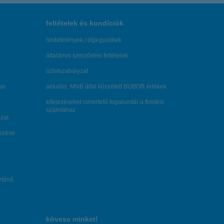
feltételek és kondíciók
hirdetmények / díjjegyzékek
általános szerződési feltételek
üzletszabályzat
se
aktuális, MNB által közzétett BUBOR értékek
kifejezéseket ismertető fogalomtár a fizetési
számlához
zat
dezése
örténő
kövess minket!