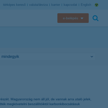
térképes kereső
valuta/deviza
karrier
kapcsolat
English
e-belépés
K&H e-bank
keresés
K&H e-posta
K&H elektronikus postaláda
K&H web Electra
K&H Biztosító ügyfélportál
K&H SZÉP Kártya
észét. Magyarország nem áll jól, de vannak arra utaló jelek,
K&H e-kártyafelület
dték megkövetelni beszállítóiktól karbonkibocsátásuk