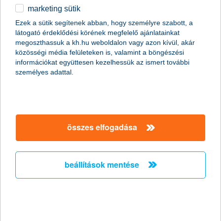
marketing sütik
Az elöregedő társadalomban nem lehet
Ezek a sütik segítenek abban, hogy személyre szabott, a
kérdés az öngondoskodás
látogató érdeklődési körének megfelelő ajánlatainkat
megoszthassuk a kh.hu weboldalon vagy azon kívül, akár
2011.04.05.
közösségi média felületeken is, valamint a böngészési
információkat együttesen kezelhessük az ismert további
„Az elöregedő magyar társadalom évről évre egyre komolyabb
személyes adattal.
problémát fog jelenteni a nyugdíjrendszer fenntarthatósága
szempontjából. A hazai népesedési folyamat jelenlegi tendenciái
mellett ezért nem lehet elégszer hangsúlyozni az
öngondoskodás jelentőségét, amellyel nagyban növelhetjük a
nyugdíjas évek anyagi biztonságát” – mondta el Zobor
Zsuzsanna, a K&H Alapkezelő vezérigazgatója.
összes elfogadása
Húsz gyógyszergyártó növekedését
beállítások mentése
kínálja az új eszközalap
2011.03.23.
A gyógyszeripar hagyományosan jó befektetésnek számít,
hiszen a világon egyre többet költenek gyógyszerekre. A K&H