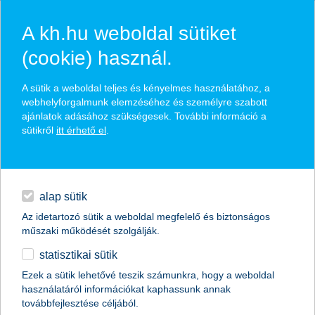
A kh.hu weboldal sütiket
(cookie) használ.
hírek és hivatalos
A sütik a weboldal teljes és kényelmes használatához, a
közzétételek
webhelyforgalmunk elemzéséhez és személyre szabott
ajánlatok adásához szükségesek. További információ a
sütikről
itt érhető el
.
egyéb
English
alap sütik
Az idetartozó sütik a weboldal megfelelő és biztonságos
műszaki működését szolgálják.
statisztikai sütik
Ezek a sütik lehetővé teszik számunkra, hogy a weboldal
használatáról információkat kaphassunk annak
Előző
Következő
továbbfejlesztése céljából.