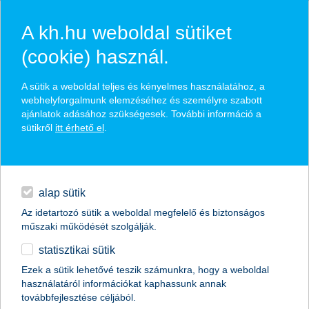
A kh.hu weboldal sütiket
(cookie) használ.
hírek és hivatalos
A sütik a weboldal teljes és kényelmes használatához, a
közzétételek
webhelyforgalmunk elemzéséhez és személyre szabott
ajánlatok adásához szükségesek. További információ a
sütikről
itt érhető el
.
egyéb
English
alap sütik
Az idetartozó sütik a weboldal megfelelő és biztonságos
műszaki működését szolgálják.
statisztikai sütik
vigyázz, kész, jön a tavasz
Ezek a sütik lehetővé teszik számunkra, hogy a weboldal
használatáról információkat kaphassunk annak
3 tipp arra, hogy miként őrizd meg gyermeked
továbbfejlesztése céljából.