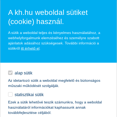
A kh.hu weboldal sütiket
(cookie) használ.
hírek és hivatalos
A sütik a weboldal teljes és kényelmes használatához, a
közzétételek
webhelyforgalmunk elemzéséhez és személyre szabott
ajánlatok adásához szükségesek. További információ a
sütikről
itt érhető el
.
egyéb
English
alap sütik
Az idetartozó sütik a weboldal megfelelő és biztonságos
műszaki működését szolgálják.
statisztikai sütik
Ezek a sütik lehetővé teszik számunkra, hogy a weboldal
használatáról információkat kaphassunk annak
Előző
Következő
továbbfejlesztése céljából.