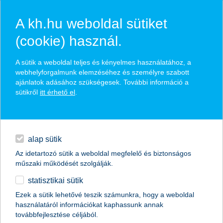
A kh.hu weboldal sütiket
(cookie) használ.
hírek és hivatalos
A sütik a weboldal teljes és kényelmes használatához, a
közzétételek
webhelyforgalmunk elemzéséhez és személyre szabott
ajánlatok adásához szükségesek. További információ a
sütikről
itt érhető el
.
egyéb
English
alap sütik
Az idetartozó sütik a weboldal megfelelő és biztonságos
műszaki működését szolgálják.
statisztikai sütik
Ezek a sütik lehetővé teszik számunkra, hogy a weboldal
használatáról információkat kaphassunk annak
Előző
Következő
továbbfejlesztése céljából.