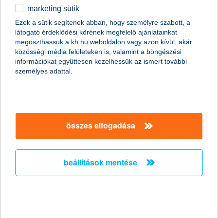
marketing sütik
a K&H kgfb integrált kommunikációs
Ezek a sütik segítenek abban, hogy személyre szabott, a
kampány ezüst EFFIE díjat nyert a
látogató érdeklődési körének megfelelő ajánlatainkat
reklámhatékonysági versenyen
megoszthassuk a kh.hu weboldalon vagy azon kívül, akár
közösségi média felületeken is, valamint a böngészési
a hetedik EFFIE a K&H-nak
információkat együttesen kezelhessük az ismert további
személyes adattal.
2011.10.14.
A K&H Csoport egy újabb EFFIE-vel térhetett haza a 2011-es
reklámhatékonysági verseny díjkiosztójáról. A K&H biztosítási
ismertségnövelő és kötelező gépjármű felelősségbiztosítás
(kgfb) kampánya segítette hozzá a K&H-t az újabb kiemelkedő
összes elfogadása
elismeréshez. A K&H biztosítási szolgáltatások kommunikációja
ezüst EFFIE reklámhatékonysági díjat nyert pénzügyi
szolgáltatások kategóriában, mely a hetedik EFFIE a K&H
életében és az első ezüst díj, melyet az EFFIE biztosítási
beállítások mentése
kommunikációnak kiosztott.
a bérlőket is segíti a lakásbiztosítás