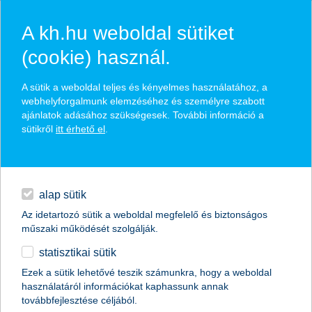
A kh.hu weboldal sütiket
(cookie) használ.
hírek és hivatalos
A sütik a weboldal teljes és kényelmes használatához, a
közzétételek
webhelyforgalmunk elemzéséhez és személyre szabott
ajánlatok adásához szükségesek. További információ a
sütikről
itt érhető el
.
egyéb
English
alap sütik
Az idetartozó sütik a weboldal megfelelő és biztonságos
műszaki működését szolgálják.
statisztikai sütik
Ezek a sütik lehetővé teszik számunkra, hogy a weboldal
használatáról információkat kaphassunk annak
Előző
Következő
továbbfejlesztése céljából.