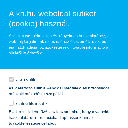
A kh.hu weboldal sütiket
(cookie) használ.
hírek és hivatalos
A sütik a weboldal teljes és kényelmes használatához, a
közzétételek
webhelyforgalmunk elemzéséhez és személyre szabott
ajánlatok adásához szükségesek. További információ a
sütikről
itt érhető el
.
egyéb
English
alap sütik
Az idetartozó sütik a weboldal megfelelő és biztonságos
műszaki működését szolgálják.
statisztikai sütik
Ön a jég hátán is megél?
Ezek a sütik lehetővé teszik számunkra, hogy a weboldal
használatáról információkat kaphassunk annak
2012.02.08.
továbbfejlesztése céljából.