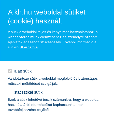
A kh.hu weboldal sütiket
(cookie) használ.
hírek és hivatalos
A sütik a weboldal teljes és kényelmes használatához, a
közzétételek
webhelyforgalmunk elemzéséhez és személyre szabott
ajánlatok adásához szükségesek. További információ a
sütikről
itt érhető el
.
egyéb
English
alap sütik
Az idetartozó sütik a weboldal megfelelő és biztonságos
műszaki működését szolgálják.
statisztikai sütik
nem kell a fizetésünkre várakozni
Ezek a sütik lehetővé teszik számunkra, hogy a weboldal
használatáról információkat kaphassunk annak
a K&H felkészült a napon belüli utalásra
továbbfejlesztése céljából.