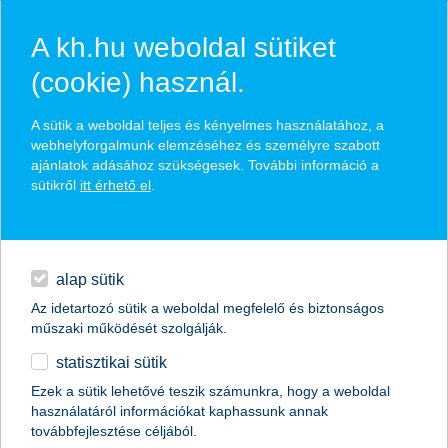
A kh.hu weboldal sütiket
(cookie) használ.
hírek és hivatalos
A sütik a weboldal teljes és kényelmes használatához, a
közzétételek
webhelyforgalmunk elemzéséhez és személyre szabott
ajánlatok adásához szükségesek. További információ a
sütikről
itt érhető el
.
egyéb
English
alap sütik
Az idetartozó sütik a weboldal megfelelő és biztonságos
műszaki működését szolgálják.
statisztikai sütik
adózás utáni eredmény: 368 millió
Ezek a sütik lehetővé teszik számunkra, hogy a weboldal
használatáról információkat kaphassunk annak
forint a K&H Bankcsoportnál, 243 millió
továbbfejlesztése céljából.
forint a K&H Biztosítónál 2012 első