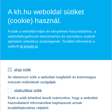
A kh.hu weboldal sütiket
(cookie) használ.
hírek és hivatalos
A sütik a weboldal teljes és kényelmes használatához, a
közzétételek
webhelyforgalmunk elemzéséhez és személyre szabott
ajánlatok adásához szükségesek. További információ a
sütikről
itt érhető el
.
egyéb
English
alap sütik
Az idetartozó sütik a weboldal megfelelő és biztonságos
műszaki működését szolgálják.
statisztikai sütik
az agrárium eredményességét döntően
Ezek a sütik lehetővé teszik számunkra, hogy a weboldal
használatáról információkat kaphassunk annak
befolyásolhatja az EU források
továbbfejlesztése céljából.
elérhetősége