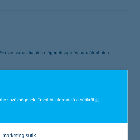
K&H token megújítás
29 éves városi fiatalok elégedettsége és borúlátóbbak a
ához szükségesek. További információ a sütikről
itt
 Richter újból visszakerülhet. Amennyiben azonban a
gis érdemes óvatosan nyúlni a hazai részvényekhez és a forint
marketing sütik