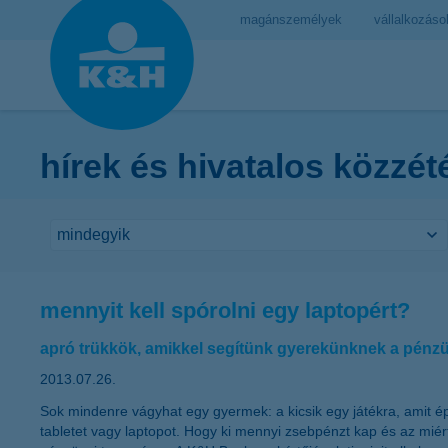
magánszemélyek
vállalkozáso
hírek és hivatalos közzét
mennyit kell spórolni egy laptopért?
apró trükkök, amikkel segítünk gyerekünknek a pénz
2013.07.26.
Sok mindenre vágyhat egy gyermek: a kicsik egy játékra, amit ép
tabletet vagy laptopot. Hogy ki mennyi zsebpénzt kap és az mié