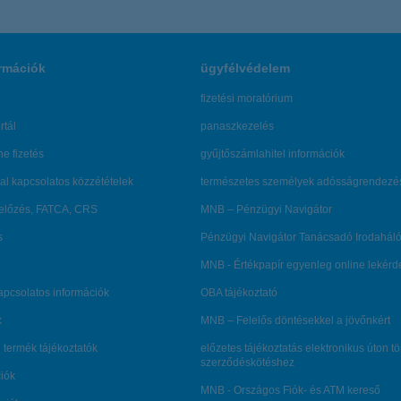
rmációk
ügyfélvédelem
fizetési moratórium
rtál
panaszkezelés
ne fizetés
gyűjtőszámlahitel információk
al kapcsolatos közzétételek
természetes személyek adósságrendezé
lőzés, FATCA, CRS
MNB – Pénzügyi Navigátor
s
Pénzügyi Navigátor Tanácsadó Irodaháló
MNB - Értékpapír egyenleg online lekér
kapcsolatos információk
OBA tájékoztató
k
MNB – Felelős döntésekkel a jövőnkért
 termék tájékoztatók
előzetes tájékoztatás elektronikus úton t
szerződéskötéshez
ciók
MNB - Országos Fiók- és ATM kereső