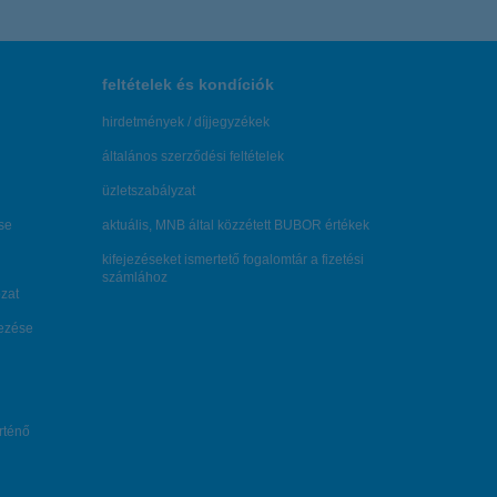
feltételek és kondíciók
hirdetmények / díjjegyzékek
általános szerződési feltételek
üzletszabályzat
se
aktuális, MNB által közzétett BUBOR értékek
kifejezéseket ismertető fogalomtár a fizetési
számlához
zat
dezése
örténő