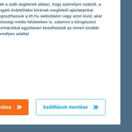
ek a sütik segítenek abban, hogy személyre szabott, a
togató érdeklődési körének megfelelő ajánlatainkat
goszthassuk a kh.hu weboldalon vagy azon kívül, akár
zösségi média felületeken is, valamint a böngészési
tkező 4 éves paralimpiai ciklusra. A megállapodás értelmében a
formációkat együttesen kezelhessük az ismert további
ig.
emélyes adattal.
st. A vállalkozások közel 5%-os árbevétel és több mint 3%-os
kedtek, az eredményvárakozások pedig közel a duplájára
etően pedig a mikrovállalkozások a legoptimistábbak – derül ki
adása
beállítások mentése
← Első
Előző
Következő
utolsó →