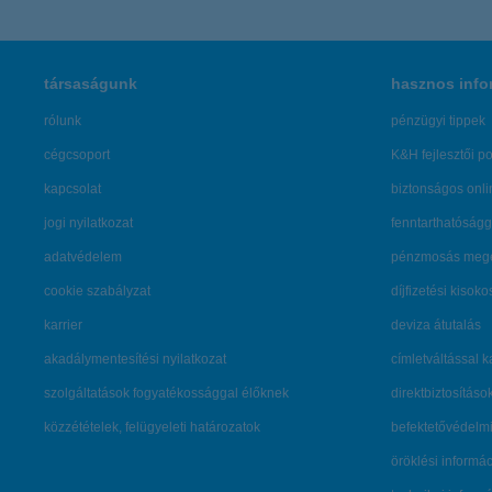
társaságunk
hasznos info
rólunk
pénzügyi tippek
cégcsoport
K&H fejlesztői po
kapcsolat
biztonságos onli
jogi nyilatkozat
fenntarthatóságg
adatvédelem
pénzmosás mege
cookie szabályzat
díjfizetési kisoko
karrier
deviza átutalás
akadálymentesítési nyilatkozat
címletváltással 
szolgáltatások fogyatékossággal élőknek
direktbiztosításo
közzétételek, felügyeleti határozatok
befektetővédelmi
öröklési informá