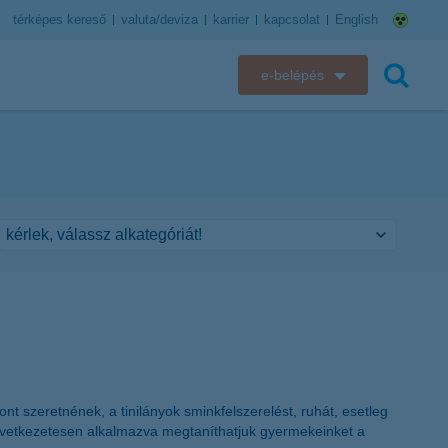
térképes kereső
valuta/deviza
karrier
kapcsolat
English
e-belépés
K&H e-bank
keresés
K&H e-posta
K&H elektronikus postaláda
K&H web Electra
K&H Biztosító ügyfélportál
K&H SZÉP Kártya
t szeretnének, a tinilányok sminkfelszerelést, ruhát, esetleg
K&H e-kártyafelület
következetesen alkalmazva megtaníthatjuk gyermekeinket a