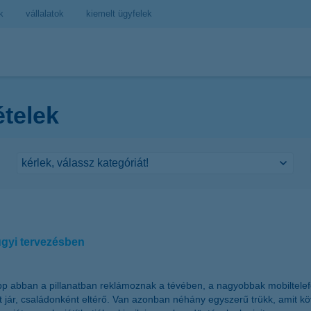
k
vállalatok
kiemelt ügyfelek
ételek
ügyi tervezésben
p abban a pillanatban reklámoznak a tévében, a nagyobbak mobiltelefon
rt jár, családonként eltérő. Van azonban néhány egyszerű trükk, amit 