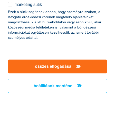
Eddig 5 gyerek életmentő beavatkozását tette
marketing sütik
lehetővé a K&H gyógyvarázs
Ezek a sütik segítenek abban, hogy személyre szabott, a
2014.01.23.
látogató érdeklődési körének megfelelő ajánlatainkat
megoszthassuk a kh.hu weboldalon vagy azon kívül, akár
A Májbeteg Gyermekekért Alapítványnak nyújtott 5 millió forintos
közösségi média felületeken is, valamint a böngészési
jubileumi támogatásából eddig 4 gyermek külföldön történő
információkat együttesen kezelhessük az ismert további
májátültetéséhez nyújtott segítséget a K&H gyógyvarázs
személyes adattal.
gyermek-egészségügyi program. Köztük a most két éves
Adélnak is.
Szia Adél, gyógyulj meg mihamarabb
összes elfogadása
2014.01.23.
A Májbeteg Gyermekekért Alapítványnak nyújtott 5 millió forintos
jubileumi támogatásából eddig 4 gyermek külföldön történő
beállítások mentése
májátültetéséhez nyújtott segítséget a K&H gyógyvarázs
gyermek-egészségügyi program. Köztük a most két éves
Adélnak is.