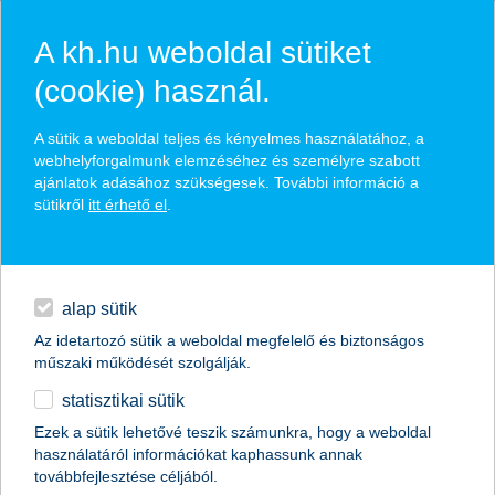
A kh.hu weboldal sütiket
(cookie) használ.
hírek és hivatalos
A sütik a weboldal teljes és kényelmes használatához, a
közzétételek
webhelyforgalmunk elemzéséhez és személyre szabott
ajánlatok adásához szükségesek. További információ a
sütikről
itt érhető el
.
egyéb
English
alap sütik
Az idetartozó sütik a weboldal megfelelő és biztonságos
műszaki működését szolgálják.
statisztikai sütik
Édesapja májlebenyével élhet teljes
Ezek a sütik lehetővé teszik számunkra, hogy a weboldal
használatáról információkat kaphassunk annak
életet a kis Adél
továbbfejlesztése céljából.