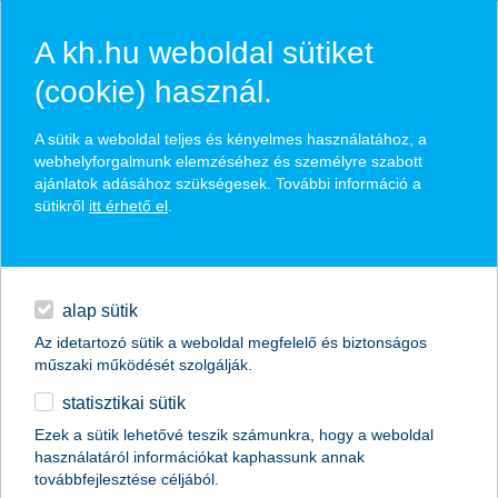
A kh.hu weboldal sütiket
(cookie) használ.
hírek és hivatalos
A sütik a weboldal teljes és kényelmes használatához, a
közzétételek
webhelyforgalmunk elemzéséhez és személyre szabott
ajánlatok adásához szükségesek. További információ a
sütikről
itt érhető el
.
egyéb
English
alap sütik
Az idetartozó sütik a weboldal megfelelő és biztonságos
műszaki működését szolgálják.
statisztikai sütik
Ezek a sütik lehetővé teszik számunkra, hogy a weboldal
használatáról információkat kaphassunk annak
Előző
Következő
továbbfejlesztése céljából.