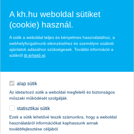
A kh.hu weboldal sütiket
(cookie) használ.
hírek és hivatalos
A sütik a weboldal teljes és kényelmes használatához, a
közzétételek
webhelyforgalmunk elemzéséhez és személyre szabott
ajánlatok adásához szükségesek. További információ a
sütikről
itt érhető el
.
egyéb
English
alap sütik
Az idetartozó sütik a weboldal megfelelő és biztonságos
műszaki működését szolgálják.
statisztikai sütik
Ezek a sütik lehetővé teszik számunkra, hogy a weboldal
használatáról információkat kaphassunk annak
Előző
Következő
továbbfejlesztése céljából.