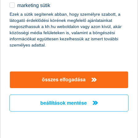
marketing sütik
küldj egy mesét ajándékba
Ezek a sütik segítenek abban, hogy személyre szabott, a
látogató érdeklődési körének megfelelő ajánlatainkat
2014.01.30.
megoszthassuk a kh.hu weboldalon vagy azon kívül, akár
Az előrejelzések szerint hamarosan itt az influenzaszezon, így
közösségi média felületeken is, valamint a böngészési
nagy valószínűséggel egyre több kórházban rendelnek majd el
információkat együttesen kezelhessük az ismert további
látogatási tilalmat. A beteg gyerekeknek ilyenkor még
személyes adattal.
nehezebben telnek az amúgy is hosszú kórházi napok, hiszen
szeretteiket hosszú ideig nélkülözniük kell. A K&H gyógyvarázs
és önkéntes mesedoktorai jóvoltából azonban a mese gyógyító
ereje ilyenkor is eljut a kórházakba, hiszen a weben keresztül
küldött mesék a látogatási tilalom ideje alatt is örömet
összes elfogadása
csempésznek a kis betegek hétköznapjaiba.
A gyakornoki időszak
beállítások mentése
első bepillantás a kulisszák mögé
2014.01.30.
Minden vállalatnál fontos, hogy motivált, lelkes, szakmájukban