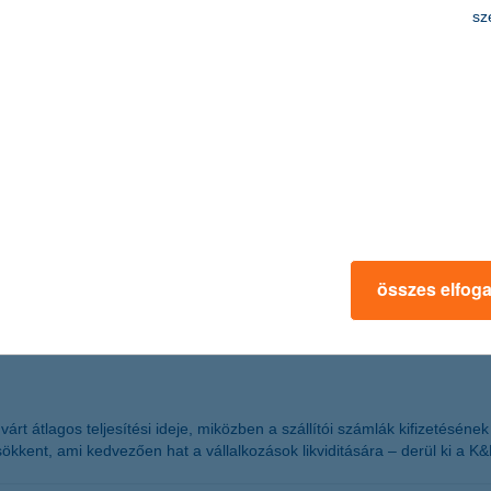
sz
s időjárása miatt a K&H Biztosítóhoz, háromszor annyi, mint a megelőz
közé tartoznak, a tegnap megrendezett K&H otthonszépítők éjszakája ezz
 lakberendezőkkel, a lakások megújításához termékeket kínáló cégekkel
ításra használja fel a megkapott kölcsönt. Átlagosan 800.000 forintot v
összes elfog
árt átlagos teljesítési ideje, miközben a szállítói számlák kifizetésének 
sökkent, ami kedvezően hat a vállalkozások likviditására – derül ki a K&