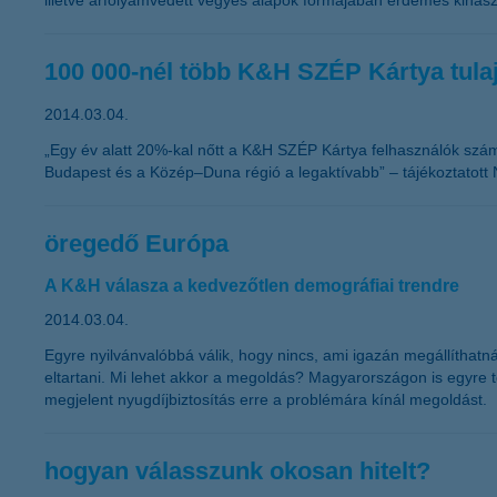
illetve árfolyamvédett vegyes alapok formájában érdemes kihaszn
100 000-nél több K&H SZÉP Kártya tula
2014.03.04.
„Egy év alatt 20%-kal nőtt a K&H SZÉP Kártya felhasználók sz
Budapest és a Közép–Duna régió a legaktívabb” – tájékoztatott 
öregedő Európa
A K&H válasza a kedvezőtlen demográfiai trendre
2014.03.04.
Egyre nyilvánvalóbbá válik, hogy nincs, ami igazán megállíthat
eltartani. Mi lehet akkor a megoldás? Magyarországon is egyre t
megjelent nyugdíjbiztosítás erre a problémára kínál megoldást.
hogyan válasszunk okosan hitelt?