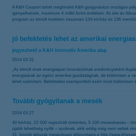
A K&H Csoport ismét meghirdeti K&H gyógyvarázs országos p
igényelhetnek, maximum 4 millió forint értékben. Az idei év fók
program az elmúlt években összesen 134 kórház és 136 mentőáll
jó befektetés lehet az amerikai energia
jegyezhető a K&H innovatív Amerika alap
2014.03.31.
„Az elmúlt évek energiaipari innovációinak eredményeként dupláj
energiaárak az egész amerikai gazdaságnak, de különösen a vegyip
lehet számítani. Befektetési szempontból ezért most különösen 
Tovább gyógyítanak a mesék
2014.03.27.
40 kórház, 22 000 regisztrált önkéntes, 5 100 meseolvasás –
újabb lehetőség nyílik – azoknak, akik eddig még nem vettek rés
31. közötti időszak meseolvasó időpontjaira a http://www.khgyog