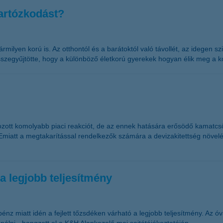
tartózkodást?
lyen korú is. Az otthontól és a barátoktól való távollét, az idegen sz
szegyűjtötte, hogy a különböző életkorú gyerekek hogyan élik meg a k
kozott komolyabb piaci reakciót, de az ennek hatására erősödő kamatcsö
Emiatt a megtakarítással rendelkezők számára a devizakitettség növelés
 a legjobb teljesítmény
 pénz miatt idén a fejlett tőzsdéken várható a legjobb teljesítmény. Az