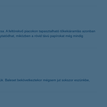
sa. A feltörekvő piacokon tapasztalható tőkekiáramlás azonban
ytatódhat, miközben a rövid távú papírokat még mindig
tjük. Baleset bekövetkeztekor mégsem jut sokszor eszünkbe,