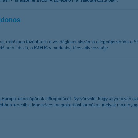
álni - hangzott el a K&H Alapkezelő mai sajtótájékoztatóján.
jdonos
áma, miközben továbbra is a vendéglátás alszámla a legnépszerűbb a 
Németh László, a K&H Kkv marketing főosztály vezetője.
ná Európa lakosságának elöregedését. Nyilvánvaló, hogy ugyanolyan sz
öbben keresik a lehetséges megtakarítási formákat, melyek majd nyugdíj