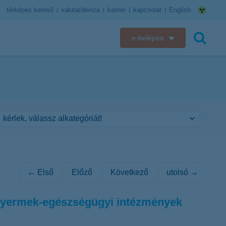
térképes kereső
valuta/deviza
karrier
kapcsolat
English
e-belépés
K&H e-bank
keresés
K&H e-posta
K&H elektronikus postaláda
K&H web Electra
K&H Biztosító ügyfélportál
← Első
Előző
Következő
utolsó →
K&H SZÉP Kártya
 gyermek-egészségügyi intézmények
K&H e-kártyafelület