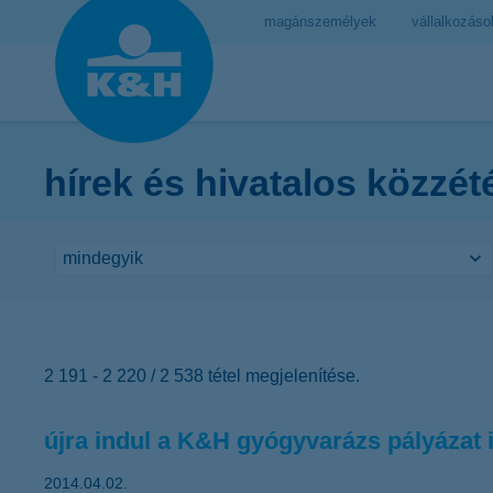
magánszemélyek
vállalkozáso
hírek és hivatalos közzét
2 191 - 2 220 / 2 538 tétel megjelenítése.
újra indul a K&H gyógyvarázs pályáza
2014.04.02.