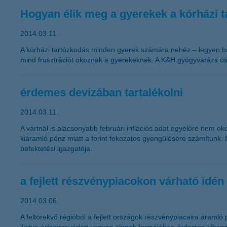
Hogyan élik meg a gyerekek a kórházi 
2014.03.11.
A kórházi tartózkodás minden gyerek számára nehéz – legyen bármi
mind frusztrációt okoznak a gyerekeknek. A K&H gyógyvarázs ös
érdemes devizában tartalékolni
2014.03.11.
A vártnál is alacsonyabb februári inflációs adat egyelőre nem o
kiáramló pénz miatt a forint fokozatos gyengülésére számítunk. 
befektetési igazgatója.
a fejlett részvénypiacokon várható idén
2014.03.06.
A feltörekvő régióból a fejlett országok részvénypiacaira áramló