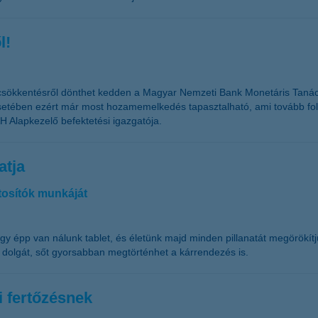
l!
tcsökkentésről dönthet kedden a Magyar Nemzeti Bank Monetáris Tanác
esetében ezért már most hozamemelkedés tapasztalható, ami tovább fol
H Alapkezelő befektetési igazgatója.
atja
ztosítók munkáját
gy épp van nálunk tablet, és életünk majd minden pillanatát megörökí
k dolgát, sőt gyorsabban megtörténhet a kárrendezés is.
i fertőzésnek