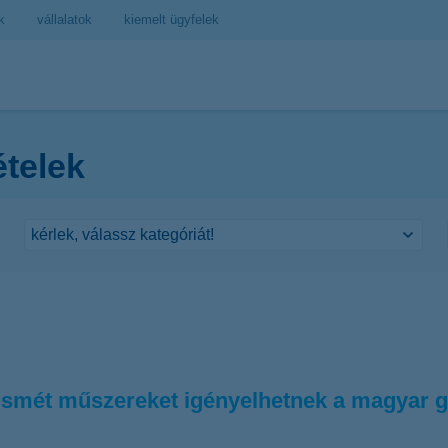
k
vállalatok
kiemelt ügyfelek
ételek
t ismét műszereket igényelhetnek a magyar