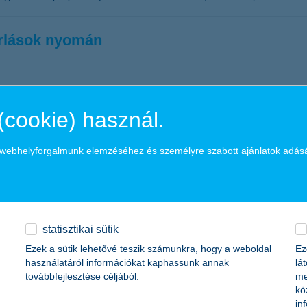
sárlások nyomán
keretében a bankkártyával történő vásárlások után. Idén a támogatást 
(cookie) használ.
etélkedőn
a webhelyforgalmunk elemzéséhez és személyre szabott ajánlatok adás
gyi vetélkedő első középdöntője
i vetélkedő első középdöntőjén. A mostani fordulóban Budapest és Pes
statisztikai sütik
Ezek a sütik lehetővé teszik számunkra, hogy a weboldal
Ez
használatáról információkat kaphassunk annak
lá
ámát a hirtelen érkezett hidegbetörés
továbbfejlesztése céljából.
me
kö
in