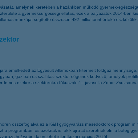
ályázatát, amelynek keretében a hazánkban működő gyermek-egészsé
uszterülete a gyermeksürgősségi ellátás, ezek a pályázatok 2014-ben k
omás munkáját segítette összesen 492 millió forint értékű eszközökke
szektor
ára emelkedett az Egyesült Államokban kitermelt földgáz mennyisége, a
ari, gázipari és szállítási szektor cégeinek kedvező, amelyek profitki
érdemes ezekre a szektorokra fókuszálni” – javasolja Zobor Zsuzsanna
 tömören összefoglalva ez a K&H gyógyvarázs mesedoktorok program m
zt a programban, és azoknak is, akik újra át szeretnék élni a beteg gy
yvarazs.hu/ weboldalon lehet jelentkezni március 20-tól.