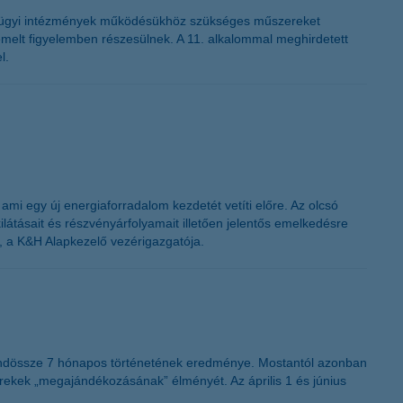
K&H token megújítás
gügyi intézmények működésükhöz szükséges műszereket
iemelt figyelemben részesülnek. A 11. alkalommal meghirdetett
l.
mi egy új energiaforradalom kezdetét vetíti előre. Az olcsó
látásait és részvényárfolyamait illetően jelentős emelkedésre
, a K&H Alapkezelő vezérigazgatója.
indössze 7 hónapos történetének eredménye. Mostantól azonban
erekek „megajándékozásának” élményét. Az április 1 és június