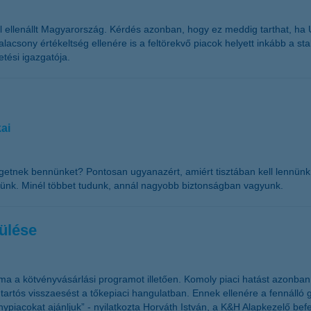
ól ellenállt Magyarország. Kérdés azonban, hogy ez meddig tarthat, ha 
lacsony értékeltség ellenére is a feltörekvő piacok helyett inkább a st
etési igazgatója.
ai
egetnek bennünket? Pontosan ugyanazért, amiért tisztában kell lennün
kedünk. Minél többet tudunk, annál nagyobb biztonságban vagyunk.
ülése
 ma a kötvényvásárlási programot illetően. Komoly piaci hatást azonba
 tartós visszaesést a tőkepiaci hangulatban. Ennek ellenére a fennálló 
piacokat ajánljuk” - nyilatkozta Horváth István, a K&H Alapkezelő befe