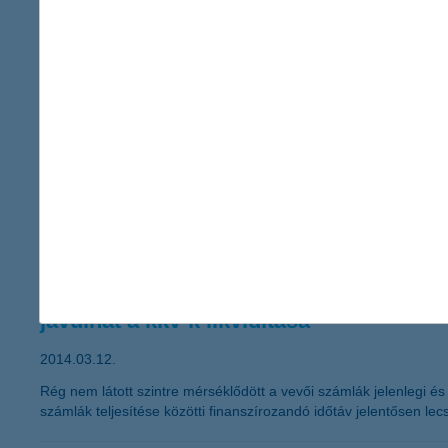
2014.03.18.
Hétfő délig 150 kárbejelentés érkezett az elmúlt hétvége viharo
gyors és egyszerű kölcsön a nyerő
K&H otthonszépítők éjszakája
2014.03.14.
A lakásfelújítás előkészületei rendszerint a nappali feladatok 
eseményen a lakásfelújítást tervezők egy helyen találkozhattak
megoldásokkal. A K&H-nál a hitelfelvevők közel negyede lakásfelúj
javulhat a kkv-k likviditása
2014.03.12.
Rég nem látott szintre mérséklődött a vevői számlák jelenlegi és v
számlák teljesítése közötti finanszírozandó időtáv jelentősen lec