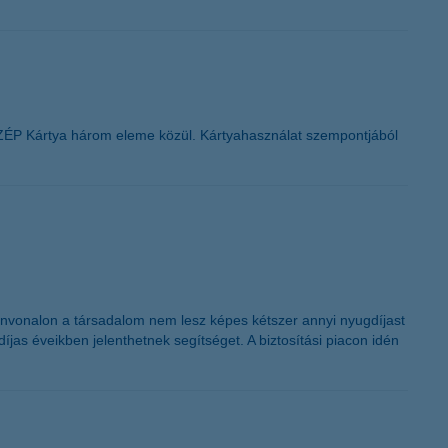
SZÉP Kártya három eleme közül. Kártyahasználat szempontjából
ínvonalon a társadalom nem lesz képes kétszer annyi nyugdíjast
as éveikben jelenthetnek segítséget. A biztosítási piacon idén