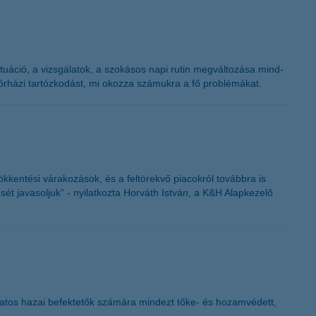
ituáció, a vizsgálatok, a szokásos napi rutin megváltozása mind-
órházi tartózkodást, mi okozza számukra a fő problémákat.
kkentési várakozások, és a feltörekvő piacokról továbbra is
ét javasoljuk” - nyilatkozta Horváth István, a K&H Alapkezelő
 óvatos hazai befektetők számára mindezt tőke- és hozamvédett,