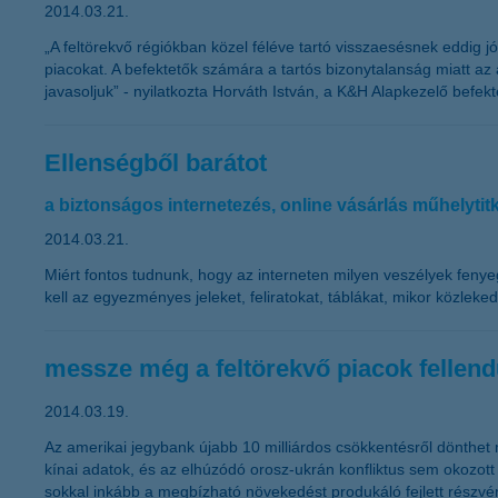
2014.03.21.
„A feltörekvő régiókban közel féléve tartó visszaesésnek eddig j
piacokat. A befektetők számára a tartós bizonytalanság miatt az a
javasoljuk” - nyilatkozta Horváth István, a K&H Alapkezelő befekt
Ellenségből barátot
a biztonságos internetezés, online vásárlás műhelytitk
2014.03.21.
Miért fontos tudnunk, hogy az interneten milyen veszélyek feny
kell az egyezményes jeleket, feliratokat, táblákat, mikor közle
messze még a feltörekvő piacok fellend
2014.03.19.
Az amerikai jegybank újabb 10 milliárdos csökkentésről dönthet
kínai adatok, és az elhúzódó orosz-ukrán konfliktus sem okozott
sokkal inkább a megbízható növekedést produkáló fejlett részvény