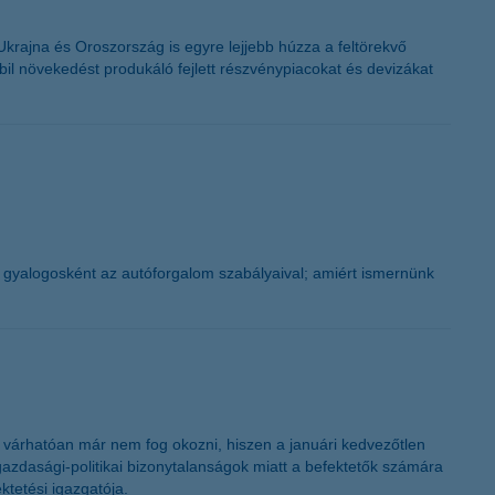
Ukrajna és Oroszország is egyre lejjebb húzza a feltörekvő
abil növekedést produkáló fejlett részvénypiacokat és devizákat
k gyalogosként az autóforgalom szabályaival; amiért ismernünk
n várhatóan már nem fog okozni, hiszen a januári kedvezőtlen
gazdasági-politikai bizonytalanságok miatt a befektetők számára
ktetési igazgatója.