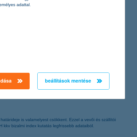
emélyes adattal.
ő napokban.
el a szokással szakított. A K&H székházában megtartott
 és a felújítási munkálatokhoz szükséges pénzügyi
esznek fel ilyen célra, amit 50 hónap alatt fizetnek vissza.
adása
beállítások mentése
határideje is valamelyest csökkent. Ezzel a vevői és szállítói
H kkv bizalmi index kutatás legfrissebb adataiból.