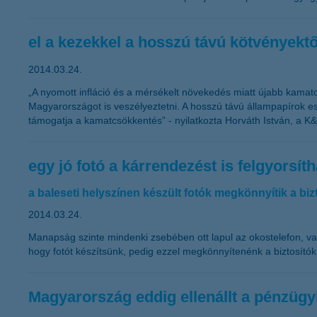
el a kezekkel a hosszú távú kötvényektő
2014.03.24.
„A nyomott infláció és a mérsékelt növekedés miatt újabb kama
Magyarországot is veszélyeztetni. A hosszú távú állampapírok 
támogatja a kamatcsökkentés” - nyilatkozta Horváth István, a K&
egy jó fotó a kárrendezést is felgyorsíth
a baleseti helyszínen készült fotók megkönnyítik a bi
2014.03.24.
Manapság szinte mindenki zsebében ott lapul az okostelefon, va
hogy fotót készítsünk, pedig ezzel megkönnyítenénk a biztosító
Magyarország eddig ellenállt a pénzügy