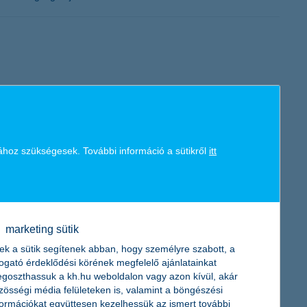
egy budapesti és négy vidéki intézmény kapta, amelyek
ához szükségesek. További információ a sütikről
itt
t megye diákjai játékos formában mérték össze pénzügyi
marketing sütik
ek a sütik segítenek abban, hogy személyre szabott, a
togató érdeklődési körének megfelelő ajánlatainkat
goszthassuk a kh.hu weboldalon vagy azon kívül, akár
zösségi média felületeken is, valamint a böngészési
formációkat együttesen kezelhessük az ismert további