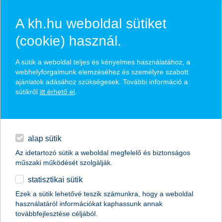
A kh.hu weboldal sütiket
(cookie) használ.
hírek és hivatalos
A sütik a weboldal teljes és kényelmes használatához, a
közzétételek
webhelyforgalmunk elemzéséhez és személyre szabott
ajánlatok adásához szükségesek. További információ a
sütikről
itt érhető el
.
egyéb
English
alap sütik
Az idetartozó sütik a weboldal megfelelő és biztonságos
műszaki működését szolgálják.
statisztikai sütik
Ön a jég hátán is megél?
Ezek a sütik lehetővé teszik számunkra, hogy a weboldal
használatáról információkat kaphassunk annak
2012.02.08.
továbbfejlesztése céljából.