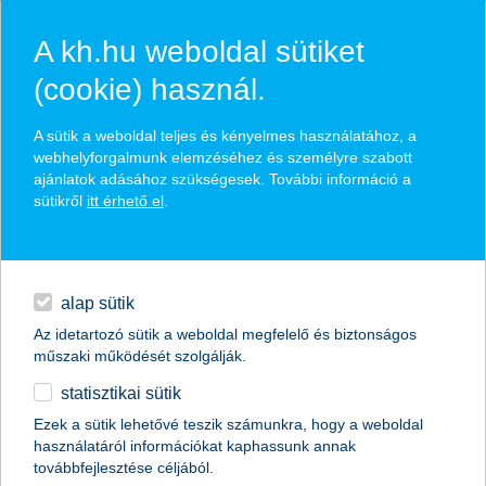
A kh.hu weboldal sütiket
(cookie) használ.
hírek és hivatalos
A sütik a weboldal teljes és kényelmes használatához, a
közzétételek
webhelyforgalmunk elemzéséhez és személyre szabott
ajánlatok adásához szükségesek. További információ a
sütikről
itt érhető el
.
egyéb
English
alap sütik
Az idetartozó sütik a weboldal megfelelő és biztonságos
műszaki működését szolgálják.
statisztikai sütik
Fokozottan balesetveszélyes az
Ezek a sütik lehetővé teszik számunkra, hogy a weboldal
használatáról információkat kaphassunk annak
évszakváltás időszaka
továbbfejlesztése céljából.