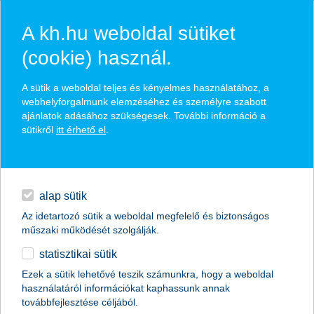
A kh.hu weboldal sütiket
(cookie) használ.
hírek és hivatalos
A sütik a weboldal teljes és kényelmes használatához, a
közzétételek
webhelyforgalmunk elemzéséhez és személyre szabott
ajánlatok adásához szükségesek. További információ a
sütikről
itt érhető el
.
egyéb
English
alap sütik
Az idetartozó sütik a weboldal megfelelő és biztonságos
műszaki működését szolgálják.
statisztikai sütik
komoly növekedés előtt áll az autóipar
Ezek a sütik lehetővé teszik számunkra, hogy a weboldal
használatáról információkat kaphassunk annak
2014.09.16.
továbbfejlesztése céljából.