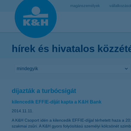
magánszemélyek
vállalkozáso
hírek és hivatalos közzét
díjazták a turbócsigát
kilencedik EFFIE-díját kapta a K&H Bank
2014.11.11.
A K&H Csoport idén a kilencedik EFFIE-díjjal térhetett haza a 2
szakmai zsűri. A K&H gyors folyósítású személyi kölcsönét szim