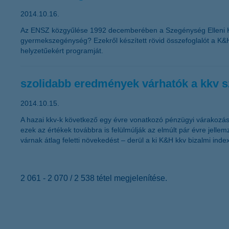
2014.10.16.
Az ENSZ közgyűlése 1992 decemberében a Szegénység Elleni Küzd
gyermekszegénység? Ezekről készített rövid összefoglalót a K&H
helyzetűekért programját.
szolidabb eredmények várhatók a kkv 
2014.10.15.
A hazai kkv-k következő egy évre vonatkozó pénzügyi várakozás
ezek az értékek továbbra is felülmúlják az elmúlt pár évre jelle
várnak átlag feletti növekedést – derül a ki K&H kkv bizalmi index
2 061 - 2 070 / 2 538 tétel megjelenítése.