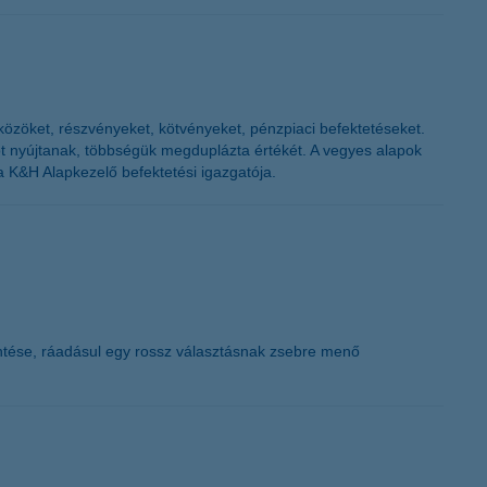
K&H token megújítás
szközöket, részvényeket, kötvényeket, pénzpiaci befektetéseket.
zamot nyújtanak, többségük megduplázta értékét. A vegyes alapok
 a K&H Alapkezelő befektetési igazgatója.
 döntése, ráadásul egy rossz választásnak zsebre menő