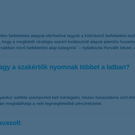
gyetlen befektetési alappal elérhetővé tegyük a különböző befektetési e
ható, hogy a megfelelő stratégia szerint kiválasztott alapok jelentős ho
orsabban növő befektetési alap kategória” – nyilatkozta Horváth István,
vagy a szakértők nyomnak többet a latban?
. Ilyenkor sokféle szempontot kell mérlegelni, hiszen hosszútávra szól
an megtalálhatja a neki legmegfelelőbb pénzintézetet.
avasolt