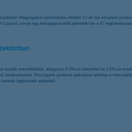
elem Világnapjává nyilvánította október 17-ét. De mit jelent pontos
 Csoport, amely egy hónappal ezelőtt jelentette be a 47 leghátrányos
szektorban
ai tovább mérséklődtek, átlagosan 5,3%-os árbevétel és 3,5%-os eredm
mző várakozásokat. Pénzügyeik jövőbeni alakulását tekintve a mikrováll
 kutatás legfrissebb adataiból.