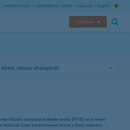
térképes kereső
valuta/deviza
karrier
kapcsolat
English
e-belépés
K&H e-bank
keresés
K&H e-posta
K&H elektronikus postaláda
K&H web Electra
K&H Biztosító ügyfélportál
K&H SZÉP Kártya
emélyi kölcsön kampányt értékelte bronz EFFIE-vel a neves
K&H e-kártyafelület
at felülmúló üzleti eredményeket hozott a Bank számára.