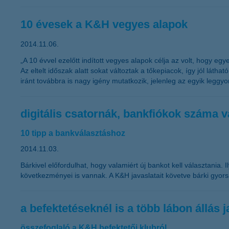
10 évesek a K&H vegyes alapok
2014.11.06.
„A 10 évvel ezelőtt indított vegyes alapok célja az volt, hogy e
Az eltelt időszak alatt sokat változtak a tőkepiacok, így jól lát
iránt továbbra is nagy igény mutatkozik, jelenleg az egyik leggy
digitális csatornák, bankfiókok száma 
10 tipp a bankválasztáshoz
2014.11.03.
Bárkivel előfordulhat, hogy valamiért új bankot kell választania
következményei is vannak. A K&H javaslatait követve bárki gyors
a befektetéseknél is a több lábon állás j
összefoglaló a K&H befektetői klubról