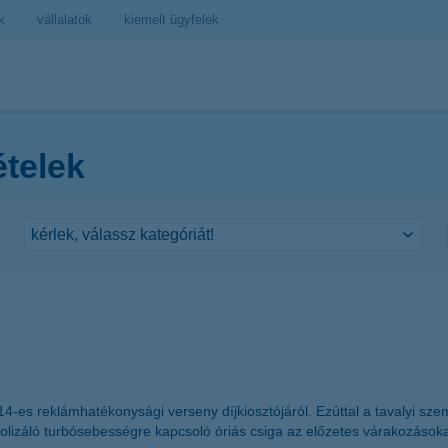
k
vállalatok
kiemelt ügyfelek
ételek
014-es reklámhatékonysági verseny díjkiosztójáról. Ezúttal a tavalyi sz
bolizáló turbósebességre kapcsoló óriás csiga az előzetes várakozások