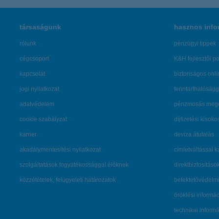
társaságunk
hasznos info
rólunk
pénzügyi tippek
cégcsoport
K&H fejlesztői po
kapcsolat
biztonságos onli
jogi nyilatkozat
fenntarthatóságg
adatvédelem
pénzmosás mege
cookie szabályzat
díjfizetési kisoko
karrier
deviza átutalás
akadálymentesítési nyilatkozat
címletváltással 
szolgáltatások fogyatékossággal élőknek
direktbiztosításo
közzétételek, felügyeleti határozatok
befektetővédelmi
öröklési informá
technikai inform