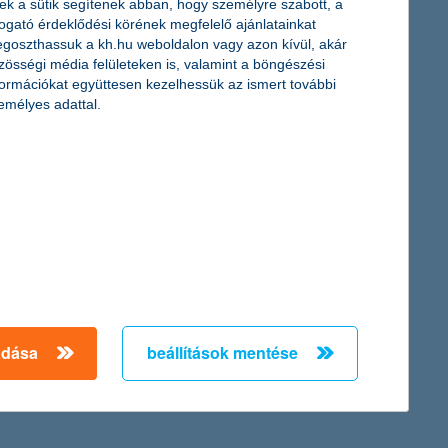
si kategóriában diadalmaskodott a társaság. A díj egyben fontos
ek a sütik segítenek abban, hogy személyre szabott, a
e, és jövőre fokozottabb tempóra számít a biztosítási piacon, a
togató érdeklődési körének megfelelő ajánlatainkat
goszthassuk a kh.hu weboldalon vagy azon kívül, akár
zösségi média felületeken is, valamint a böngészési
formációkat együttesen kezelhessük az ismert további
emélyes adattal.
daítélésének indoklása szerint a Bank kiemelkedően sokat tett a
Az egy hónapja eső piacok miatt ez a két alapkategória továbbra
adása
beállítások mentése
omplett portfóliót kínál a megtakarítók számára” – tájékoztatott