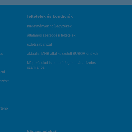
feltételek és kondíciók
hirdetmények / díjjegyzékek
általános szerződési feltételek
üzletszabályzat
se
aktuális, MNB által közzétett BUBOR értékek
kifejezéseket ismertető fogalomtár a fizetési
számlához
zat
dezése
örténő
kövess minket!