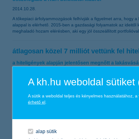
2014.10.28.
A tőkepiaci árfolyammozgások felhívják a figyelmet arra, hogy a 
alappal is elérhető. 2015-ben a gazdasági folyamatok az ideitől
meghaladó hozam elérésben, aki egy jól összeállított portfolióva
átlagosan közel 7 milliót vettünk fel hi
a hiteligények alapján jelentősen megnőtt a lakásvás
2014.10.27.
A kh.hu weboldal sütiket 
A K&H Csoport adatai alapján szeptemberben jelentősen felfutottak
Kecskeméten, Győrben, Debrecenben és Székesfehérváron igénye
A sütik a weboldal teljes és kényelmes használatához, 
érhető el
.
ismét a K&H az év biztosítója
az ügyfelek választották a legjobbnak a K&H biztosítój
2014.10.22.
alap sütik