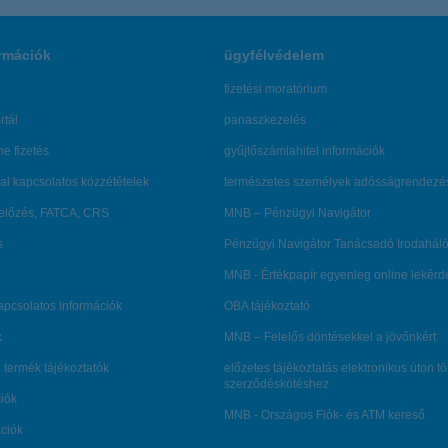
rmációk
ügyfélvédelem
fizetési moratórium
rtál
panaszkezelés
ne fizetés
gyűjtőszámlahitel információk
al kapcsolatos közzétételek
természetes személyek adósságrendezé
lőzés, FATCA, CRS
MNB – Pénzügyi Navigátor
s
Pénzügyi Navigátor Tanácsadó Irodaháló
MNB - Értékpapír egyenleg online lekér
kapcsolatos információk
OBA tájékoztató
k
MNB – Felelős döntésekkel a jövőnkért
 termék tájékoztatók
előzetes tájékoztatás elektronikus úton t
szerződéskötéshez
ciók
MNB - Országos Fiók- és ATM kereső
ációk