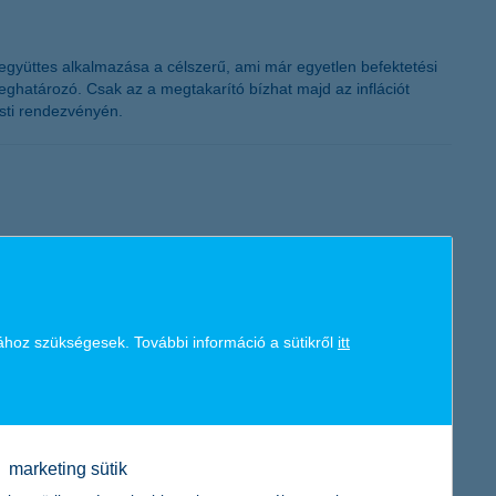
z együttes alkalmazása a célszerű, ami már egyetlen befektetési
eghatározó. Csak az a megtakarító bízhat majd az inflációt
esti rendezvényén.
8 millió forint hitelt vettek fel az emberek. Budapest mellett
ához szükségesek. További információ a sütikről
itt
marketing sütik