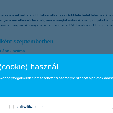
befektetéseknél is a több lábon állás, azaz többféle befektetési eszkö
 lényegesen eltérőek lesznek, ami a megtakarítások szempontjából is m
l nyit a tőkepiacok irányába – hangzott el a K&H befektetői klub budap
telként szeptemberben
árlások száma
(cookie) használ.
 a lakásvásárlások, legalábbis a hiteligények ezt mutatják. Átlagosan 6,
lték a legtöbb lakáshitelt.
a webhelyforgalmunk elemzéséhez és személyre szabott ajánlatok adás
át
statisztikai sütik