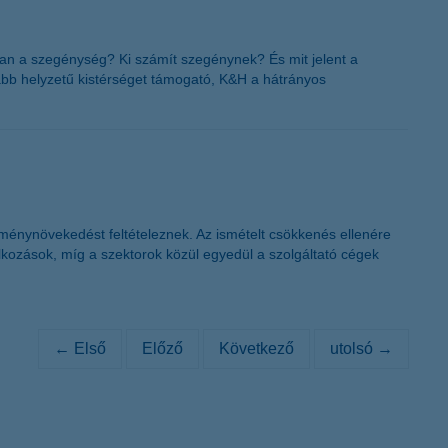
an a szegénység? Ki számít szegénynek? És mit jelent a
abb helyzetű kistérséget támogató, K&H a hátrányos
énynövekedést feltételeznek. Az ismételt csökkenés ellenére
alkozások, míg a szektorok közül egyedül a szolgáltató cégek
← Első
Előző
Következő
utolsó →