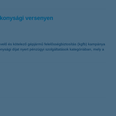
ékonysági versenyen
övelő és kötelező gépjármű felelősségbiztosítás (kgfb) kampánya
ysági díjat nyert pénzügyi szolgáltatások kategóriában, mely a