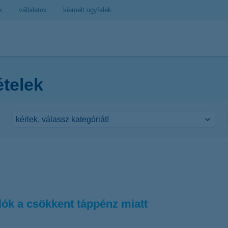
k
vállalatok
kiemelt ügyfelek
ételek
lók a csökkent táppénz miatt