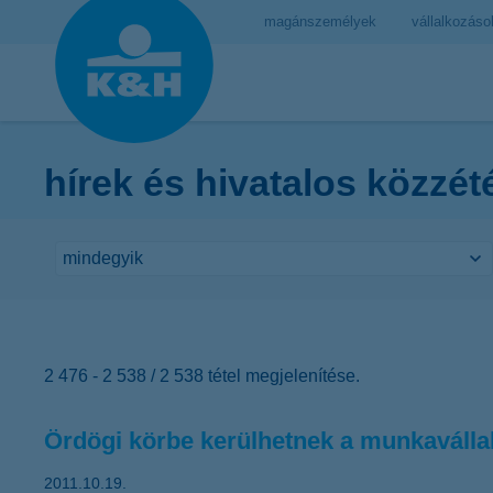
magánszemélyek
vállalkozáso
hírek és hivatalos közzét
2 476 - 2 538 / 2 538 tétel megjelenítése.
Ördögi körbe kerülhetnek a munkaválla
2011.10.19.