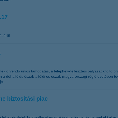
tásáról
.17
éséről
a
 örvendő uniós támogatás, a telephely-fejlesztési pályázat kitöltő pr
 a dél-alföldi, észak-alföldi és észak-magyarországi régió esetében t
je.
e biztosítási piac
 fel az ügyfelek hozzáállását és szokásait a biztosítási termékekkel és