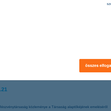
edmény 2011 első félévében a K&H Bankcsopo
sz
t adózás utáni eredményt ért el. Az adózás utáni eredmény a bankadó 
 új bankadót fizetett az első félévben. A hitelezési veszteségek magas
Biztosító mind az élet üzletágban, mind a nem-élet üzletágban folytat
os a biztonság
sok szerte a világban romlanak, a tőzsdei árfolyamok jelentősen ingad
összes elfog
kban azokra a befektetési lehetőségekre érdemes fokozottan figyelni, 
sanna, a K&H Alapkezelő vezérigazgatója.
.21
Részvénytársaság közleménye a Társaság alaptőkéjének emeléséről