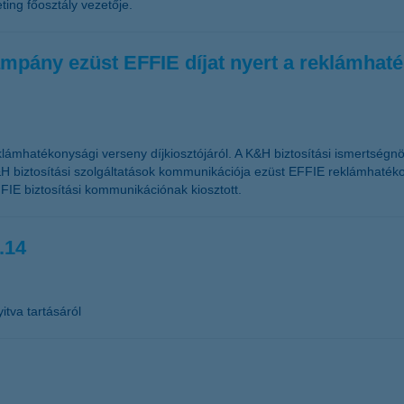
ing főosztály vezetője.
mpány ezüst EFFIE díjat nyert a reklámhat
lámhatékonysági verseny díjkiosztójáról. A K&H biztosítási ismertségn
H biztosítási szolgáltatások kommunikációja ezüst EFFIE reklámhatékon
FIE biztosítási kommunikációnak kiosztott.
.14
itva tartásáról