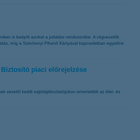
vben is beépíti azokat a juttatási rendszerébe. A cégvezetők
ttatás, míg a Széchenyi Pihenő Kártyával kapcsolatban egyelőre
Biztosító piaci előrejelzése
ek vezetői keddi sajtótájékoztatójukon ismertették az élet- és