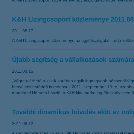
A K&H Lízingcsoport közleménye ügyfélszolgálati iroda nyitva tar
K&H Lízingcsoport közleménye 2011.08
2011.08.17.
A K&H Lízingcsoport közleménye az ügyfélszolgálati iroda költöz
Újabb segítség a vállalkozások számár
2011.08.15.
„Végre elérhető a kkv-k körében egyik legnagyobb népszerűségnek
benyújtási határidő is módosult 2011. szeptember 19-re, azonban
mondta el Németh László, a K&H kkv marketing főosztály vezető
További dinamikus bővülés előtt az onlin
2011.08.12.
A khdirektbiztositas.hu és a GfK Hungária közös kutatással mérte