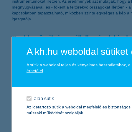
instrumentumokat illetően. Az eredmények azt mutatják, hogy a 
megnyugvásával, és - főként a feltörekvő országokat illetően -
kapcsolatban tapasztalható, miközben szinte egységes a kép a m
igazgatója.
Csökkenő pályán a vállalkozások bizal
A kh.hu weboldal sütiket 
2011.10.06.
„A fogyasztói bizalom csökkenésével párhuzamosan a hazai váll
harmadik negyedéves értéke jelenleg -26 ponton áll, ami gyakorla
A sütik a weboldal teljes és kényelmes használatához, 
a következő egy évben a közterhek, valamint a vállalati hitel
érhető el
.
kkv marketing főosztály vezetője.
November második felétől igényelhető
alap sütik
2011.09.30.
Az idetartozó sütik a weboldal megfelelő és biztonságos
műszaki működését szolgálják.
2011. október 3-tól a K&H megkezdi a Széchenyi Pihenő (SZÉP) K