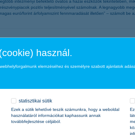
legtöbb intézményi befektető óvatos a hazai eszközök tekintetében, m
 a részvénypiacok pozitív teljesítményével számolnak. A legnagyobb meg
agas euró/forint árfolyamszint fennmaradását illetően” – számolt be 
ma
(cookie) használ.
alkozások várakozásai is romlottak. Az országosan 700 vállalkozás ve
tilag a két éve ilyenkor tapasztalt várakozásoknak felel meg. A bizalm
a webhelyforgalmunk elemzéséhez és személyre szabott ajánlatok adás
ek növekedésével számolnak, de szinte az összes részindex kisebb-nag
 a K&H SZÉP Kártya
statisztikai sütik
Ezek a sütik lehetővé teszik számunkra, hogy a weboldal
Ez
használatáról információkat kaphassunk annak
lá
ártyával kapcsolatban az ügyfél tájékoztatást. A kártya szerződések 
továbbfejlesztése céljából.
me
kö
in