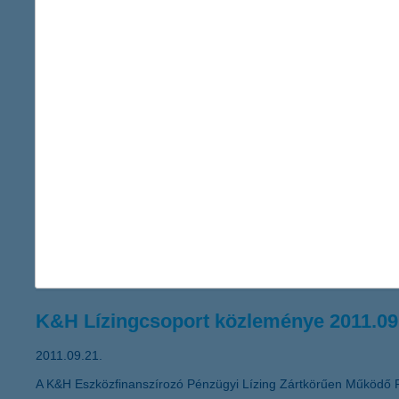
12,5 milliárd forintos adózás utáni er
2011.09.30.
A K&H Bankcsoport 2011 első hat hónapjában 12,5 milliárd forin
korábbi eredményhez képest. A K&H Bankcsoport 8 milliárd forint
hitelek aránya 9,3%-ról 9,4%-ra nőtt egy negyedév alatt. A K&H 
A változó környezetben fokozottan font
2011.09.23.
„Mikor és miben érdemes megtakarítani, ha a növekedési kilátá
merül fel jogosan a kérdés a befektetők részéről. Ilyen idősza
miközben megvédenek a veszteségektől” – javasolja Zobor Zsuz
K&H Lízingcsoport közleménye 2011.09
2011.09.21.
A K&H Eszközfinanszírozó Pénzügyi Lízing Zártkörűen Működő 