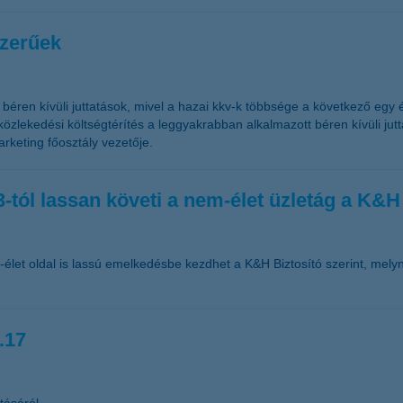
szerűek
béren kívüli juttatások, mivel a hazai kkv-k többsége a következő egy é
özlekedési költségtérítés a leggyakrabban alkalmazott béren kívüli ju
rketing főosztály vezetője.
-tól lassan követi a nem-élet üzletág a K&H 
-élet oldal is lassú emelkedésbe kezdhet a K&H Biztosító szerint, melyn
.17