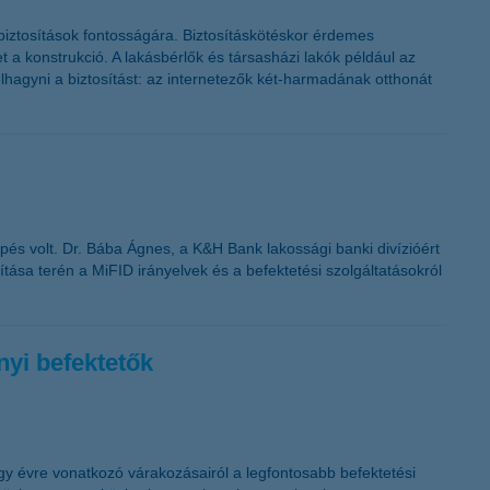
sbiztosítások fontosságára. Biztosításkötéskor érdemes
 a konstrukció. A lakásbérlők és társasházi lakók például az
lhagyni a biztosítást: az internetezők két-harmadának otthonát
pés volt. Dr. Bába Ágnes, a K&H Bank lakossági banki divízióért
tása terén a MiFID irányelvek és a befektetési szolgáltatásokról
nyi befektetők
gy évre vonatkozó várakozásairól a legfontosabb befektetési