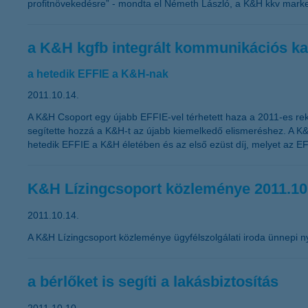
profitnövekedésre” - mondta el Németh László, a K&H kkv market
a K&H kgfb integrált kommunikációs ka
a hetedik EFFIE a K&H-nak
2011.10.14.
A K&H Csoport egy újabb EFFIE-vel térhetett haza a 2011-es rek
segítette hozzá a K&H-t az újabb kiemelkedő elismeréshez. A K&
hetedik EFFIE a K&H életében és az első ezüst díj, melyet az EF
K&H Lízingcsoport közleménye 2011.10
2011.10.14.
A K&H Lízingcsoport közleménye ügyfélszolgálati iroda ünnepi ny
a bérlőket is segíti a lakásbiztosítás