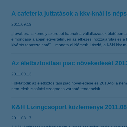
A cafeteria juttatások a kkv-knál is nép
2011.09.19.
„Továbbra is komoly szerepet kapnak a vállalkozások életében a 
elmondása alapján egyértelműen az étkezési hozzájárulás és a k
kivárás tapasztalható” – mondta el Németh László, a K&H kkv ma
Az életbiztosítási piac növekedését 2013
2011.09.13.
Folytatódik az életbiztosítási piac növekedése és 2013-tól a nem
nem-életbiztosítási szegmens várható tendenciáit.
K&H Lízingcsoport közleménye 2011.08
2011.08.17.