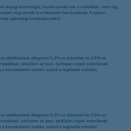
K&H token megújítás
nt anyagi biztonságot, ha két kereső van a családban, mert egy
ségek még növelik is a háztartás havi kiadásait. A nyáron
oly egészségi kockázatot jelent.
ai vállalkozások átlagosan 6,4%-os árbevétel és 3,6%-os
istábbak, miközben az ipari, építőipari cégek számítanak
 a kereskedelmi szektor számít a legkisebb mértékű
ai vállalkozások átlagosan 6,4%-os árbevétel és 3,6%-os
istábbak, miközben az ipari, építőipari cégek számítanak
 a kereskedelmi szektor számít a legkisebb mértékű