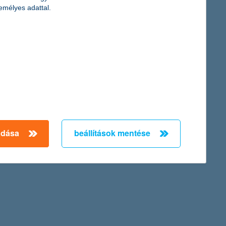
rtnál
emélyes adattal.
és a magas hitelköltségek miatt 46%-kal csökkent az egy évvel
ak, de a várakozásoknak megfelelően alakultak. A nem-teljesítő
ni tudta növekedését a második negyedévben is.
oznak, csökkennek, és a kamatok alacsony szinten vannak –
adása
beállítások mentése
amelyek néhány év távlatában esélyt adnak a növekedésnek,