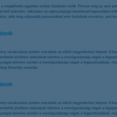
l a megélhetés egyetlen ember fizetésén múlik. Persze még az sem jele
l kell számolni, miközben az egészségügyi kezeléssel kapcsolatos költ
áma, akik még súlyosabb panaszokkal sem fordulnak orvoshoz, ami kom
zások
ény várakozásai szinten maradtak az előző negyedévhez képest. A haz
telük jövőbeni alakulását tekintve a mezőgazdasági cégek a legoptim
ságát tekintve szintén a mezőgazdasági cégek a legpozitívabbak, míg
ing főosztály vezetője.
zások
ény várakozásai szinten maradtak az előző negyedévhez képest. A haz
telük jövőbeni alakulását tekintve a mezőgazdasági cégek a legoptim
ságát tekintve szintén a mezőgazdasági cégek a legpozitívabbak, míg