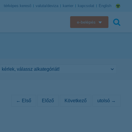
térképes kereső
valuta/deviza
karrier
kapcsolat
English
e-belépés
K&H e-bank
keresés
K&H e-posta
K&H elektronikus postaláda
K&H web Electra
K&H Biztosító ügyfélportál
← Első
Előző
Következő
utolsó →
K&H SZÉP Kártya
K&H e-kártyafelület