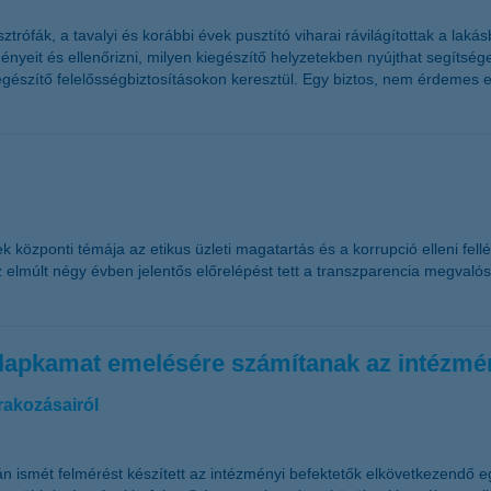
rófák, a tavalyi és korábbi évek pusztító viharai rávilágítottak a laká
yeit és ellenőrizni, milyen kiegészítő helyzetekben nyújthat segítséget
egészítő felelősségbiztosításokon keresztül. Egy biztos, nem érdemes e
özponti témája az etikus üzleti magatartás és a korrupció elleni fellé
 elmúlt négy évben jelentős előrelépést tett a transzparencia megvalósí
 alapkamat emelésére számítanak az intézmé
rakozásairól
n ismét felmérést készített az intézményi befektetők elkövetkezendő e