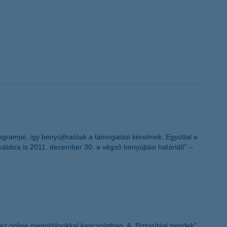
ogramjai, így benyújthatóak a támogatási kérelmek. Egyúttal a
ovábbra is 2011. december 30. a végső benyújtási határidő” –
 az online megoldásokkal kapcsolatban. A „Biztosítási trendek”