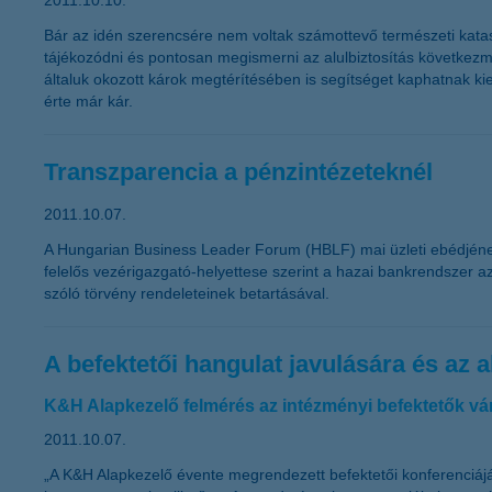
2011.10.10.
Bár az idén szerencsére nem voltak számottevő természeti kataszt
tájékozódni és pontosan megismerni az alulbiztosítás következmén
általuk okozott károk megtérítésében is segítséget kaphatnak ki
érte már kár.
Transzparencia a pénzintézeteknél
2011.10.07.
A Hungarian Business Leader Forum (HBLF) mai üzleti ebédjének k
felelős vezérigazgató-helyettese szerint a hazai bankrendszer az
szóló törvény rendeleteinek betartásával.
A befektetői hangulat javulására és az
K&H Alapkezelő felmérés az intézményi befektetők vá
2011.10.07.
„A K&H Alapkezelő évente megrendezett befektetői konferenciájá