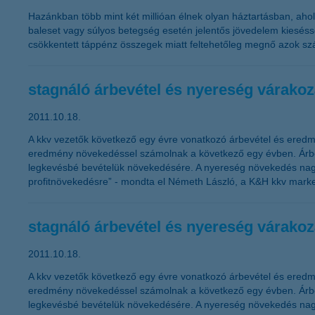
Hazánkban több mint két millióan élnek olyan háztartásban, aho
baleset vagy súlyos betegség esetén jelentős jövedelem kiesésse
csökkentett táppénz összegek miatt feltehetőleg megnő azok sz
stagnáló árbevétel és nyereség várako
2011.10.18.
A kkv vezetők következő egy évre vonatkozó árbevétel és eredm
eredmény növekedéssel számolnak a következő egy évben. Árbevé
legkevésbé bevételük növekedésére. A nyereség növekedés nagy
profitnövekedésre” - mondta el Németh László, a K&H kkv market
stagnáló árbevétel és nyereség várako
2011.10.18.
A kkv vezetők következő egy évre vonatkozó árbevétel és eredm
eredmény növekedéssel számolnak a következő egy évben. Árbevé
legkevésbé bevételük növekedésére. A nyereség növekedés nagy