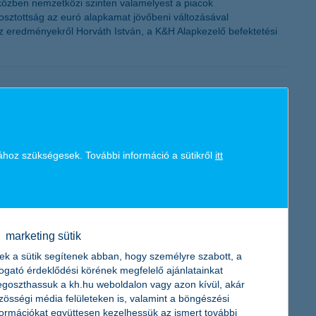
iközben nemzetközi szinten valamelyest a piacok
osztottság az euró alapkamat jövőbeni változásával
az eredményekről Horváth István, a K&H Alapkezelő befektetési
zetőjének megkérdezésén alapuló K&H kkv bizalmi index
i index csökkenése mögött leginkább az áll, hogy a vállalkozások
ához szükségesek. További információ a sütikről
itt
yobb mértékű csökkenést mutat”– mondta el Németh László, a K&H
marketing sütik
ek a sütik segítenek abban, hogy személyre szabott, a
togató érdeklődési körének megfelelő ajánlatainkat
megkötésére november 15. után nyílik lehetőség.
goszthassuk a kh.hu weboldalon vagy azon kívül, akár
zösségi média felületeken is, valamint a böngészési
formációkat együttesen kezelhessük az ismert további