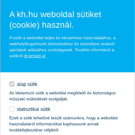
A kh.hu weboldal sütiket
(cookie) használ.
hírek és hivatalos
A sütik a weboldal teljes és kényelmes használatához, a
közzétételek
webhelyforgalmunk elemzéséhez és személyre szabott
ajánlatok adásához szükségesek. További információ a
sütikről
itt érhető el
.
egyéb
English
alap sütik
Az idetartozó sütik a weboldal megfelelő és biztonságos
műszaki működését szolgálják.
statisztikai sütik
a fiatalok pesszimisták ha
Ezek a sütik lehetővé teszik számunkra, hogy a weboldal
használatáról információkat kaphassunk annak
fizetésemelésről van szó
továbbfejlesztése céljából.