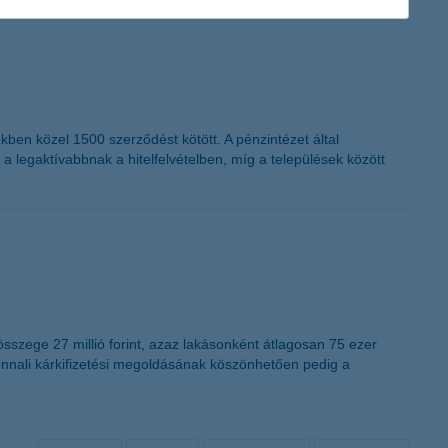
ékben közel 1500 szerződést kötött. A pénzintézet által
 a legaktívabbnak a hitelfelvételben, míg a települések között
összege 27 millió forint, azaz lakásonként átlagosan 75 ezer
azonnali kárkifizetési megoldásának köszönhetően pedig a