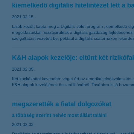
kiemelkedő digitális hitelintézet lett a
2021.02.15.
Elsők között kapta meg a Digitális Jólét program „kiemelkedő dig
megoldásaikkal hozzájárulnak a digitális gazdaság fejlődéséhez. A
szolgáltatást vezetett be, például a digitális csatornákon lekér
K&H alapok kezelője: eltűnt két rizikófa
2021.02.05.
Két kockázattal kevesebb: véget ért az amerikai elnökválasztás m
K&H alapok kezelőjének összeállításából. Továbbra is jó hozamm
megszerették a fiatal dolgozókat
a többség szerint nehéz most állást találni
2021.02.03.