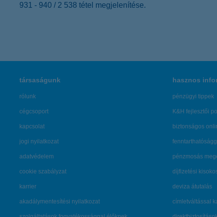
931 - 940 / 2 538 tétel megjelenítése.
társaságunk
hasznos info
rólunk
pénzügyi tippek
cégcsoport
K&H fejlesztői po
kapcsolat
biztonságos onli
jogi nyilatkozat
fenntarthatóságg
adatvédelem
pénzmosás mege
cookie szabályzat
díjfizetési kisoko
karrier
deviza átutalás
akadálymentesítési nyilatkozat
címletváltással 
szolgáltatások fogyatékossággal élőknek
direktbiztosításo