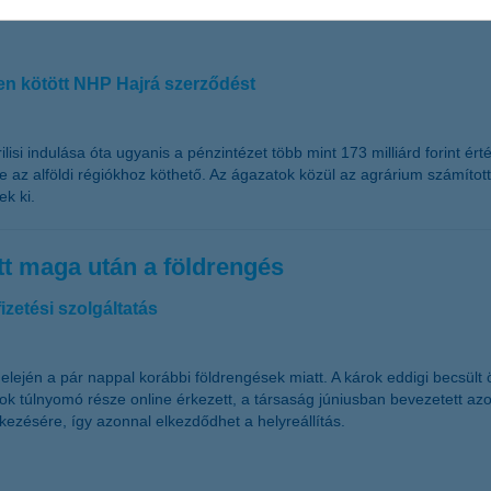
ben kötött NHP Hajrá szerződést
isi indulása óta ugyanis a pénzintézet több mint 173 milliárd forint ért
e az alföldi régiókhoz köthető. Az ágazatok közül az agrárium számított
ek ki.
tt maga után a földrengés
izetési szolgáltatás
lején a pár nappal korábbi földrengések miatt. A károk eddigi becsült 
károk túlnyomó része online érkezett, a társaság júniusban bevezetett 
ezésére, így azonnal elkezdődhet a helyreállítás.