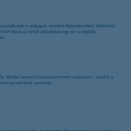
K&H token megújítás
 használhatják a védjegyet, amelyek fejlesztéseikkel, különböző
lő K&H Bank az elmúlt időszakban egy sor új digitális
ást.
etők. Mindez kedvező hangulatot teremt a piacokon – derül ki a
keleti porond tűnik vonzónak.