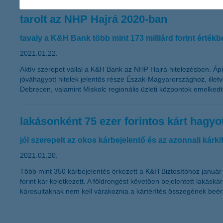
tarolt az NHP Hajrá 2020-ban
tavaly a K&H Bank több mint 173 milliárd forint érték
2021.01.22.
Aktív szerepet vállal a K&H Bank az NHP Hajrá hitelezésben. Ápril
jóváhagyott hitelek jelentős része Észak-Magyarországhoz, illetv
Debrecen, valamint Miskolc regionális üzleti központok emelkedt
lakásonként 75 ezer forintos kárt hagyo
jól szerepelt az okos kárbejelentő és az azonnali kárkif
2021.01.20.
Több mint 350 kárbejelentés érkezett a K&H Biztosítóhoz január e
forint kár keletkezett. A földrengést követően bejelentett lakás
károsultaknak nem kell várakoznia a kártérítés összegének beérk