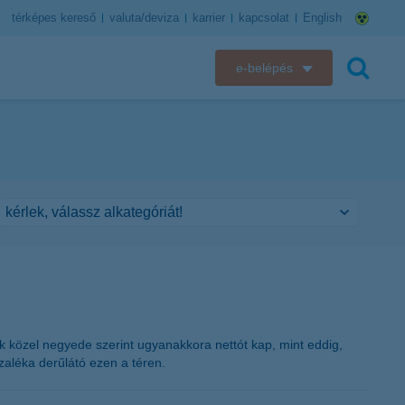
térképes kereső
valuta/deviza
karrier
kapcsolat
English
e-belépés
K&H e-bank
keresés
K&H e-posta
K&H elektronikus postaláda
K&H web Electra
K&H Biztosító ügyfélportál
K&H SZÉP Kártya
ttek közel negyede szerint ugyanakkora nettót kap, mint eddig,
ázaléka derűlátó ezen a téren.
K&H e-kártyafelület