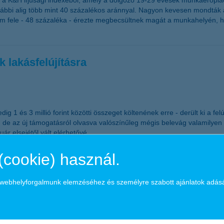
ki a K&H ifjúsági indexéből, amely a dolgozó 19-29 évesek munkaerőpiaci
i alig több mint 40 százalékos aránnyal. Nagyon kevesen mondták azt,
jdnem fele - 48 százaléka - érezte megbecsültnek magát a munkahelyén
k lakásfelújításra
dig 1 és 3 millió forint közötti összeget költenének erre - derült ki a f
 de az új támogatásról olvasva valószínűleg mégis belevág valamilyen 
uár elsejétől vált elérhetővé.
(cookie) használ.
snek
a webhelyforgalmunk elemzéséhez és személyre szabott ajánlatok adás
ükséges PIN-kód és elindul a bankkártyák cseréje is
ki elfelejtené a bankkártyájához tartozó kódját, az pár lépésben lekér