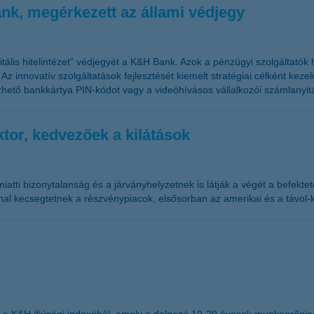
 bank, megérkezett az állami védjegy
itális hitelintézet” védjegyét a K&H Bank. Azok a pénzügyi szolgáltatók
z innovatív szolgáltatások fejlesztését kiemelt stratégiai célként keze
dezhető bankkártya PIN-kódot vagy a videóhívásos vállalkozói számlanyit
ktor, kedvezőek a kilátások
iatti bizonytalanság és a járványhelyzetnek is látják a végét a befekt
al kecsegtetnek a részvénypiacok, elsősorban az amerikai és a távol-