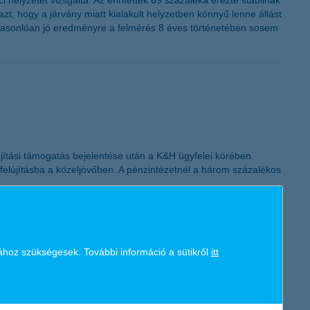
 helyzetét vizsgálta. Az érintettek 69 százaléka érezte stabilnak
 hogy a járvány miatt kialakult helyzetben könnyű lenne állást
, hasonlóan jó eredményre a felmérés 8 éves történetében sosem
elújítási támogatás bejelentése után a K&H ügyfelei körében
felújításba a közeljövőben. A pénzintézetnél a három százalékos
ához szükségesek. További információ a sütikről
itt
dezheti újra, digitálisan, legkényelmesebben a mobilbankon, vagy