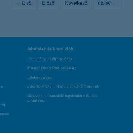
← Első
Előző
Következő
utolsó →
feltételek és kondíciók
hirdetmények / díjjegyzékek
általános szerződési feltételek
üzletszabályzat
se
aktuális, MNB által közzétett BUBOR értékek
kifejezéseket ismertető fogalomtár a fizetési
számlához
zat
dezése