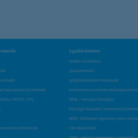
rmációk
ügyfélvédelem
fizetési moratórium
rtál
panaszkezelés
ne fizetés
gyűjtőszámlahitel információk
al kapcsolatos közzétételek
természetes személyek adósságrendezé
lőzés, FATCA, CRS
MNB – Pénzügyi Navigátor
s
Pénzügyi Navigátor Tanácsadó Irodaháló
MNB - Értékpapír egyenleg online lekér
kapcsolatos információk
OBA tájékoztató
k
MNB – Felelős döntésekkel a jövőnkért