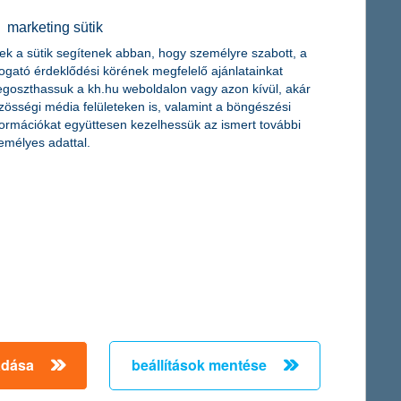
z elfelejtett PIN-kód papír alapú újranyomtatására. A PIN-kód-
marketing sütik
ek a sütik segítenek abban, hogy személyre szabott, a
togató érdeklődési körének megfelelő ajánlatainkat
goszthassuk a kh.hu weboldalon vagy azon kívül, akár
zösségi média felületeken is, valamint a böngészési
formációkat együttesen kezelhessük az ismert további
es készülni arra, hogy a változás lesz az állandó, így ehhez
emélyes adattal.
toborzás, a beléptetés, a teljesítményértékelés és az
t változást, 4 százalék pedig valamivel több pénzből tud
ás, a megkérdezettek fele kevesebbet találkozott a rokonokkal,
 változást hozott - felértékelte a megtakarítások és az
adása
beállítások mentése
helyzetet teremthessenek maguknak.