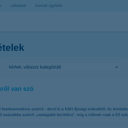
k
vállalatok
kiemelt ügyfelek
ételek
sről van szó
ti fizetésemelésre számít - derül ki a K&H ifjúsági indexéből. Az érinte
t 80 százaléka számít „vastagabb borítékra”, míg a nőknek csak a 63 sz