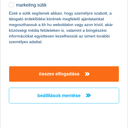
marketing sütik
Stagnáló foglalkoztatási hajlandóság a
Ezek a sütik segítenek abban, hogy személyre szabott, a
kisvállalati szektorban
látogató érdeklődési körének megfelelő ajánlatainkat
megoszthassuk a kh.hu weboldalon vagy azon kívül, akár
2011.02.18.
közösségi média felületeken is, valamint a böngészési
információkat együttesen kezelhessük az ismert további
„A Nemzeti Foglalkoztatási Szolgálat legfrissebb adatai
személyes adattal.
szerint januárban jelentősen, mintegy 15,7%-kal nőtt az
álláskeresők száma az előző hónaphoz képest. Mivel az
általunk megkérdezett kkv vezetők többsége egyelőre az
alkalmazottak létszámának stagnálásával számol, és a
munkaerő-felvételben gondolkodó vállalkozások
többségénél is csak néhány fős létszámbővítést
összes elfogadása
valószínűsítenek, ezért a kkv szektorban a következő
hónapokban nem várjuk a foglalkoztatás látványos
megugrását” - mondta el Németh László, a K&H kkv
beállítások mentése
marketing főosztály vezetője.
Versenyelőny a vállalkozásoknak ismét
elindul az országos K&H üzleti tippek