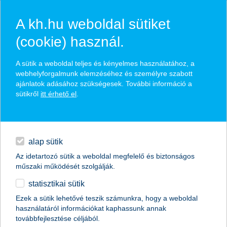
A kh.hu weboldal sütiket
(cookie) használ.
hírek és hivatalos
A sütik a weboldal teljes és kényelmes használatához, a
közzétételek
webhelyforgalmunk elemzéséhez és személyre szabott
ajánlatok adásához szükségesek. További információ a
sütikről
itt érhető el
.
egyéb
English
alap sütik
Az idetartozó sütik a weboldal megfelelő és biztonságos
műszaki működését szolgálják.
statisztikai sütik
Ezek a sütik lehetővé teszik számunkra, hogy a weboldal
használatáról információkat kaphassunk annak
Előző
Következő
továbbfejlesztése céljából.