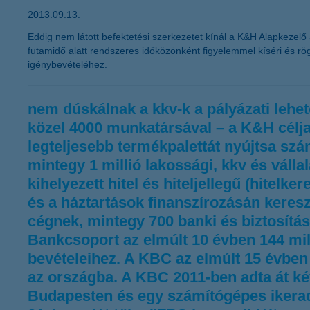
2013.09.13.
Eddig nem látott befektetési szerkezetet kínál a K&H Alapkezel
futamidő alatt rendszeres időközönként figyelemmel kíséri és r
igénybevételéhez.
nem dúskálnak a kkv-k a pályázati leh
közel 4000 munkatársával – a K&H célja,
legteljesebb termékpalettát nyújtsa szá
mintegy 1 millió lakossági, kkv és váll
kihelyezett hitel és hiteljellegű (hitelk
és a háztartások finanszírozásán keresz
cégnek, mintegy 700 banki és biztosítá
Bankcsoport az elmúlt 10 évben 144 mill
bevételeihez. A KBC az elmúlt 15 évben m
az országba. A KBC 2011-ben adta át ké
Budapesten és egy számítógépes ikerad