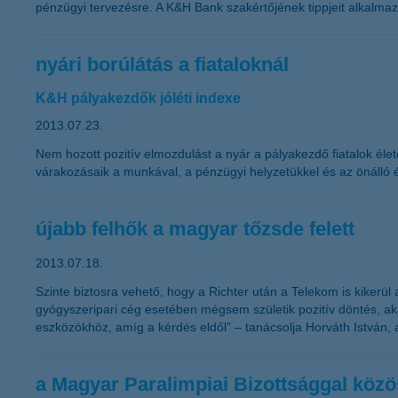
pénzügyi tervezésre. A K&H Bank szakértőjének tippjeit alkalmazva
nyári borúlátás a fiataloknál
K&H pályakezdők jóléti indexe
2013.07.23.
Nem hozott pozitív elmozdulást a nyár a pályakezdő fiatalok éle
várakozásaik a munkával, a pénzügyi helyzetükkel és az önálló é
újabb felhők a magyar tőzsde felett
2013.07.18.
Szinte biztosra vehető, hogy a Richter után a Telekom is kikerül
gyógyszeripari cég esetében mégsem születik pozitív döntés, a
eszközökhöz, amíg a kérdés eldől” – tanácsolja Horváth István, 
a Magyar Paralimpiai Bizottsággal köz