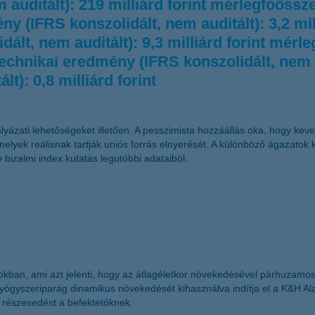
m auditált): 219 milliárd forint mérlegfőössz
ny (IFRS konszolidált, nem auditált): 3,2 mil
dált, nem auditált): 9,3 milliárd forint mér
ástechnikai eredmény (IFRS konszolidált, nem a
t): 0,8 milliárd forint
ázati lehetőségeket illetően. A pesszimista hozzáállás oka, hogy keves
melyek reálisnak tartják uniós forrás elnyerését. A különböző ágazatok
 bizalmi index kutatás legutóbbi adataiból.
ágokban, ami azt jelenti, hogy az átlagéletkor növekedésével párhuz
yógyszeriparág dinamikus növekedését kihasználva indítja el a K&H Al
t részesedést a befektetőknek.