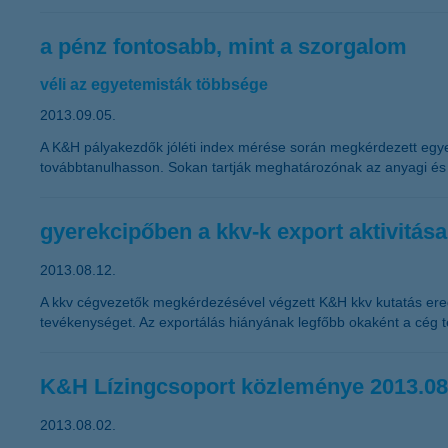
a pénz fontosabb, mint a szorgalom
véli az egyetemisták többsége
2013.09.05.
A K&H pályakezdők jóléti index mérése során megkérdezett egye
továbbtanulhasson. Sokan tartják meghatározónak az anyagi és a
gyerekcipőben a kkv-k export aktivitása
2013.08.12.
A kkv cégvezetők megkérdezésével végzett K&H kkv kutatás ered
tevékenységet. Az exportálás hiányának legfőbb okaként a cég t
K&H Lízingcsoport közleménye 2013.08
2013.08.02.