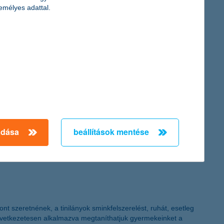
a 20 millió forintos pályázati támogatásra, amely 12 000 beteg
emélyes adattal.
ranszplantációra váró csecsemők életének megmentésében segíthet.
.
elelő biztosítás kiválasztásával gyors segítséget kaphatunk, ám
ebben megoldhatók a problémák, és baj esetén is megmenthető a
adása
beállítások mentése
t szeretnének, a tinilányok sminkfelszerelést, ruhát, esetleg
következetesen alkalmazva megtaníthatjuk gyermekeinket a