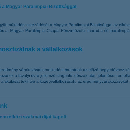
á a Magyar Paralimpiai Bizottsággal
yüttműködési szerződését a Magyar Paralimpiai Bizottsággal az elköve
és a „Magyar Paralimpiai Csapat Pénzintézete” marad a riói paralimpiá
osztizálnak a vállalkozások
 eredmény várakozásai emelkedést mutatnak az előző negyedévhez képe
ozások a tavalyi évre jellemző stagnáló időszak után jelentősen emel
alakulását tekintve a középvállalkozások, az eredményvárakozásokat ill
ank
mzetközi szakmai díjat kapott