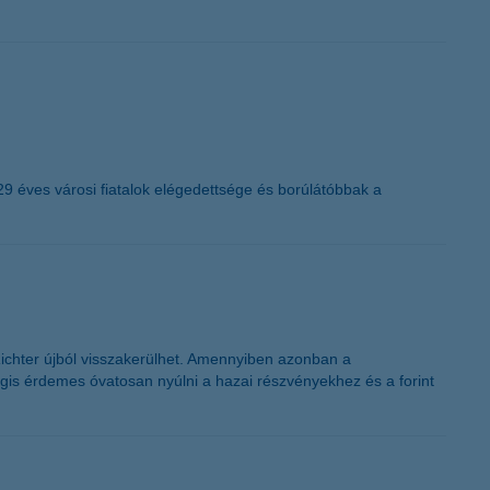
29 éves városi fiatalok elégedettsége és borúlátóbbak a
 Richter újból visszakerülhet. Amennyiben azonban a
gis érdemes óvatosan nyúlni a hazai részvényekhez és a forint