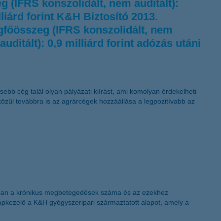
eg (IFRS konszolidált, nem auditált):
liárd forint K&H Biztosító 2013.
legfőösszeg (IFRS konszolidált, nem
uditált): 0,9 milliárd forint adózás utáni
ebb cég talál olyan pályázati kiírást, ami komolyan érdekelheti
 közül továbbra is az agrárcégek hozzáállása a legpozitívabb az
amosan a krónikus megbetegedések száma és az ezekhez
apkezelő a K&H gyógyszeripari származtatott alapot, amely a