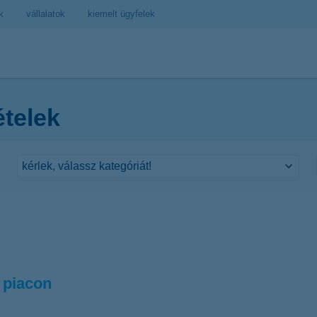
k
vállalatok
kiemelt ügyfelek
ételek
a piacon