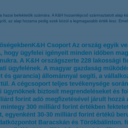
ő a hazai befektetők számára. A K&H hozamlépcső származtatott alap k
ögzíti, az alap hozama pedig ezek közül a legmagasabb érték lesz. Em
etőségekbenK&H Csoport Az ország egyik ve
 hogy ügyfelei igényeit minden időben magas
mukra. A K&H országszerte 228 lakossági fi
alati ügyfelének. A magyar gazdaság működésé
eret és garancia) állománnyal segíti, a válla
tül. A cégcsoport teljes tevékenysége sorá
si ügynöknek biztosít megrendeléseket és f
iárd forint adó megfizetésével járult hozzá
integy 300 milliárd forint értékben fektetet
t, egyenként 30-30 milliárd forint értékű b
atközpontot Baracskán és Törökbálinton. 