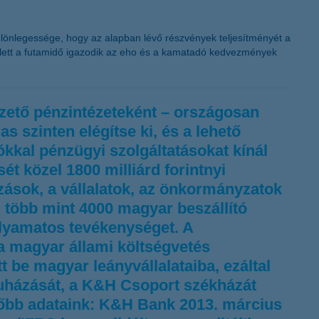
K&H token megújítás
ülönlegessége, hogy az alapban lévő részvények teljesítményét a
ellett a futamidő igazodik az eho és a kamatadó kedvezmények
zető pénzintézeteként – országosan
 szinten elégítse ki, és a lehető
ókkal pénzügyi szolgáltatásokat kínál
t közel 1800 milliárd forintnyi
lkozások, a vállalatok, az önkormányzatok
n több mint 4000 magyar beszállító
olyamatos tevékenységet. A
 a magyar állami költségvetés
t be magyar leányvállalataiba, ezáltal
eruházását, a K&H Csoport székházát
főbb adataink: K&H Bank 2013. március