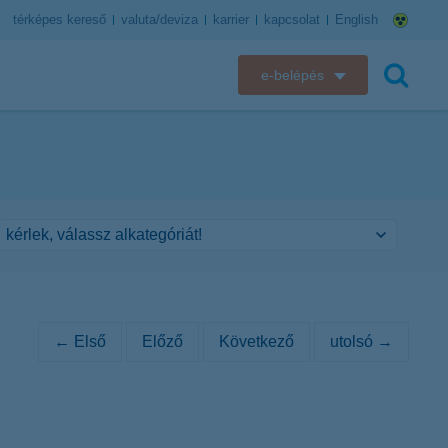
térképes kereső
valuta/deviza
karrier
kapcsolat
English
e-belépés
K&H e-bank
keresés
K&H e-posta
K&H elektronikus postaláda
K&H web Electra
K&H Biztosító ügyfélportál
← Első
Előző
Következő
utolsó →
K&H SZÉP Kártya
K&H e-kártyafelület