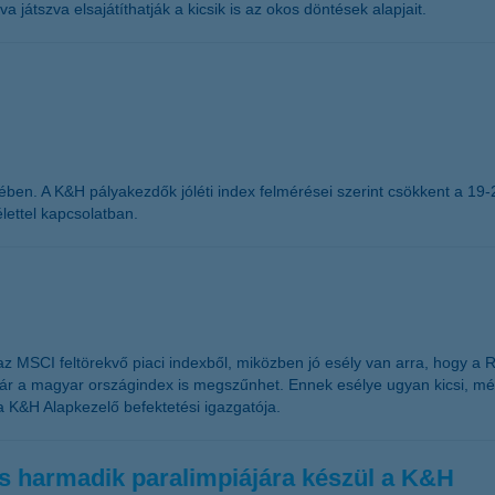
 játszva elsajátíthatják a kicsik is az okos döntések alapjait.
tében. A K&H pályakezdők jóléti index felmérései szerint csökkent a 19-
lettel kapcsolatban.
 az MSCI feltörekvő piaci indexből, miközben jó esély van arra, hogy a
kár a magyar országindex is megszűnhet. Ennek esélye ugyan kicsi, mé
a K&H Alapkezelő befektetési igazgatója.
ös harmadik paralimpiájára készül a K&H