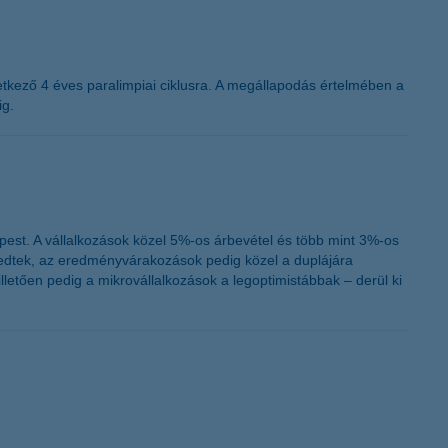
tkező 4 éves paralimpiai ciklusra. A megállapodás értelmében a
ig.
st. A vállalkozások közel 5%-os árbevétel és több mint 3%-os
kedtek, az eredményvárakozások pedig közel a duplájára
etően pedig a mikrovállalkozások a legoptimistábbak – derül ki