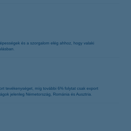
képességek és a szorgalom elég ahhoz, hogy valaki
ulásban.
rt tevékenységet, míg további 6% folytat csak export
szágok jelenleg Németország, Románia és Ausztria.