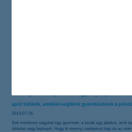
Budapest, 2013. július 24. – A K&H gyógyvarázs program 2013-ban
gyermek gyorsabb gyógyulását segíti. A jubileum alkalmából a K&
A K&H gyógyvarázs az elmúlt 10 évben összesen 257 intézményt j
baleset külföldön? erre kell figyelni!
megfelelő utasbiztosítással, minimális felkészülésse
2013.07.26.
A legszebb külföldi nyaralást is végleg elronthatja egy váratlan
érdemes előre felkészülni a váratlan helyzetekre – tanácsolja a
nyaralás.
mennyit kell spórolni egy laptopért?
apró trükkök, amikkel segítünk gyerekünknek a pénz
2013.07.26.
Sok mindenre vágyhat egy gyermek: a kicsik egy játékra, amit ép
tabletet vagy laptopot. Hogy ki mennyi zsebpénzt kap és az mié