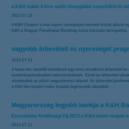
a K&H újabb 4 évre szóló támogatási szerződést írt al
2013.07.18.
A K&H Csoport a mai napon ünnepélyes keretek között aláírta eg
K&H a Magyar Paralimpiai Bizottság ezüst fokozatú támogatója, 
nagyobb árbevételt és nyereséget progn
2013.07.13.
A hazai kkv vezetők következő egy évre vonatkozó árbevétel és
eredménynövekedést valószínűsítenek. Ezzel az árbevétel várak
növekedtek az előző negyedévhez képest. Az árbevétel jövőbeni 
a K&H kkv bizalmi index kutatás legfrissebb adataiból.
Magyarország legjobb bankja a K&H B
Euromoney Kiválósági Díj 2013 a K&H ismét rangos ne
2013.07.12.