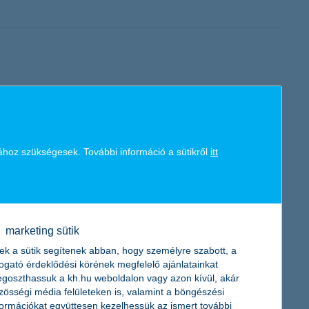
űen túljutott a mélyponton, ugyanis egy éve töretlenül
sek állnak az élen.
ához szükségesek. További információ a sütikről
itt
et
lapján - hazánkban továbbra sem sikerül elérni a 40 százalékos
asbiztosítások által nyújtott védelmet.
marketing sütik
ek a sütik segítenek abban, hogy személyre szabott, a
togató érdeklődési körének megfelelő ajánlatainkat
goszthassuk a kh.hu weboldalon vagy azon kívül, akár
zösségi média felületeken is, valamint a böngészési
formációkat együttesen kezelhessük az ismert további