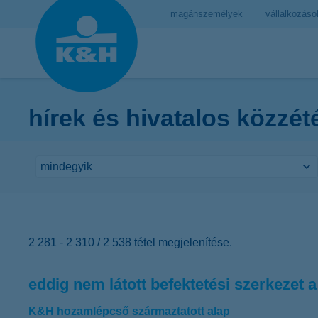
magánszemélyek
vállalkozáso
hírek és hivatalos közzét
2 281 - 2 310 / 2 538 tétel megjelenítése.
eddig nem látott befektetési szerkezet 
K&H hozamlépcső származtatott alap