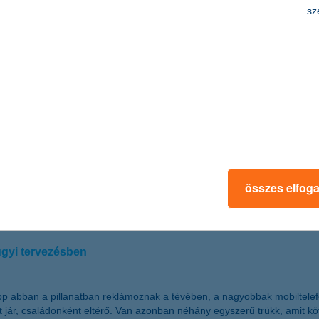
 ünnepli 10 éves fennállását. Idén a zsűri 11 intézményt választott ki 
sz
H további 5 millió forint értékű különdíjat is felajánlott, amely májt
uttatott hozzá több mint 476 millió forint értékű műszertámogatáshoz
l megoldhatók a váratlan gondok
 betegség, vagy baleset, netalán a csomagok, az iratok eltűnése. A megf
 K&H Biztosító. Néhány dolgot kell csak szem előtt tartani, így könny
összes elfog
ügyi tervezésben
p abban a pillanatban reklámoznak a tévében, a nagyobbak mobiltelefon
rt jár, családonként eltérő. Van azonban néhány egyszerű trükk, amit 