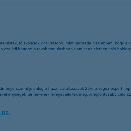
temisták, főiskolások kicsivel több, mint harmada hisz abban, hogy a 
 családi hátteret a továbbtanulásban valamint az életben való boldog
ménye szerint jelenleg a hazai vállalkozások 23%-a végez export-impo
evékenységét, termékének jellegét jelölték meg. A legfontosabb célor
.02.