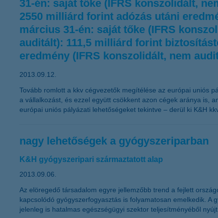
31-én: saját tőke (IFRS konszolidált, ne
2550 milliárd forint adózás utáni eredmé
március 31-én: saját tőke (IFRS konszoli
auditált): 111,5 milliárd forint biztosít
eredmény (IFRS konszolidált, nem auditál
2013.09.12.
Tovább romlott a kkv cégvezetők megítélése az európai uniós pály
a vállalkozást, és ezzel együtt csökkent azon cégek aránya is, a
európai uniós pályázati lehetőségeket tekintve – derül ki K&H kkv
nagy lehetőségek a gyógyszeriparban
K&H gyógyszeripari származtatott alap
2013.09.06.
Az elöregedő társadalom egyre jellemzőbb trend a fejlett orsz
kapcsolódó gyógyszerfogyasztás is folyamatosan emelkedik. A g
jelenleg is hatalmas egészségügyi szektor teljesítményéből nyúj