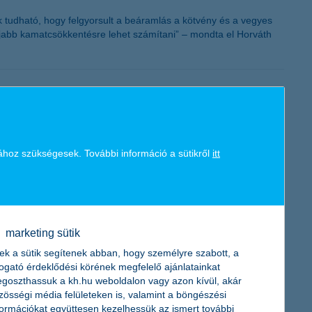
nak tudható, hogy felgyorsult a beáramlás a kötvény és a vegyes
n újabb kamatcsökkentésre lehet számítani” – mondta el Horváth
a mellett a kkv szektor szereplőinek kockázatát is kis részben
ához szükségesek. További információ a sütikről
itt
nyilatkozta Hodina Péter, a K&H Vállalati ügyfélkapcsolatok
marketing sütik
ek a sütik segítenek abban, hogy személyre szabott, a
 jó évet zárt az ágazat, nemzetgazdasági szinten is
togató érdeklődési körének megfelelő ajánlatainkat
embargó hatása, és egy új egyensúlyi helyzet van kialakulóban
goszthassuk a kh.hu weboldalon vagy azon kívül, akár
zösségi média felületeken is, valamint a böngészési
formációkat együttesen kezelhessük az ismert további