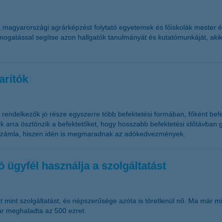
 a magyarországi agrárképzést folytató egyetemek és főiskolák mester
támogatással segítse azon hallgatók tanulmányát és kutatómunkáját, ak
arítók
l rendelkezők jó része egyszerre több befektetési formában, főként bef
matok arra ösztönzik a befektetőket, hogy hosszabb befektetési időtávb
gi számla, hiszen idén is megmaradnak az adókedvezmények.
 ügyfél használja a szolgáltatást
 mint szolgáltatást, és népszerűsége azóta is töretlenül nő. Ma már min
ár meghaladta az 500 ezret.