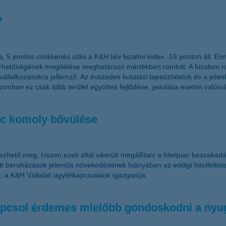
?
a, 5 pontos csökkenés után a K&H kkv bizalmi index -15 ponton áll. En
elérhetőségének megítélése meghatározó mértékben romlott. A bizalom
llalkozásokra jellemző. Az évtizedes kutatási tapasztalatok és a jel
azonban ez csak több terület együttes fejlődése, javulása esetén valósu
iac komoly bővülése
elezhető meg, hiszen ezek által sikerült megállítani a hitelpiac beszak
ett beruházások jelentős növekedésének hiányában az eddigi hitelfeltét
, a K&H Vállalati ügyfélkapcsolatok igazgatója.
kapcsol érdemes mielőbb gondoskodni a nyug