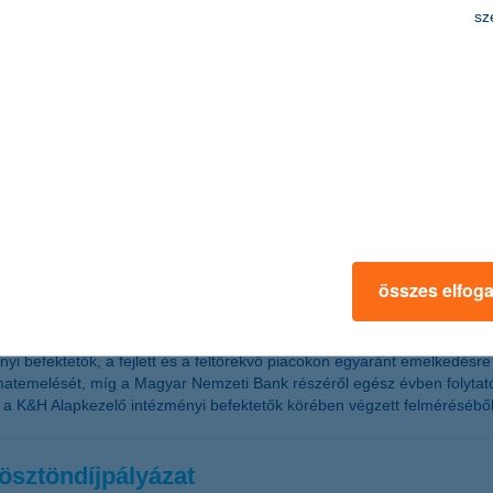
sz
forint új hitelt folyósított, nettó eredmény
árd forint volt 2014-ben, ami 52%-kal magasabb, mint 2013-ban. Mind h
egyedévében a K&H Bankcsoport 3,4 milliárd forintos nyereséget ért el. A 
jára és az egyoldalú kamatmódosításokra. Ebből eredően a K&H Bank 29,1 
t ért el, ami 13%-kal magasabb, mint az előző évi profit.
ők
összes elfog
ményi befektetők, a fejlett és a feltörekvő piacokon egyaránt emelkedés
atemelését, míg a Magyar Nemzeti Bank részéről egész évben folytatód
a K&H Alapkezelő intézményi befektetők körében végzett felméréséből
ösztöndíjpályázat