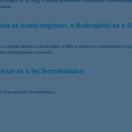
sok mögött az áll, hogy a belföldi árbevételre vonatkozóan mérsékelte
alatok.
atás az Abaúj-hegyközi, a Bodrogközi és a S
és a vajszlói általános iskola lettek a K&H a hátrányos helyzetűekért p
rtékű támogatásban részesül.
a K&H és a Tej Terméktanács
zi Szervezet és Terméktanács.