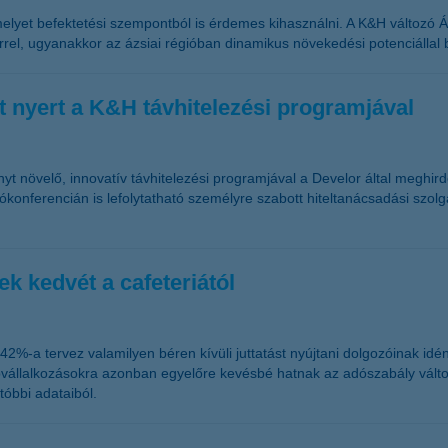
elyet befektetési szempontból is érdemes kihasználni. A K&H változó Á
térrel, ugyanakkor az ázsiai régióban dinamikus növekedési potenciállal 
t nyert a K&H távhitelezési programjával
yt növelő, innovatív távhitelezési programjával a Develor által meghir
eókonferencián is lefolytatható személyre szabott hiteltanácsadási sz
k kedvét a cafeteriától
%-a tervez valamilyen béren kívüli juttatást nyújtani dolgozóinak idén
vállalkozásokra azonban egyelőre kevésbé hatnak az adószabály változá
tóbbi adataiból.