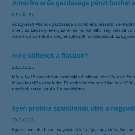
Amerika erős gazdasága pénzt hozhat a
2015.02.27.
Az Egyesült Államok gazdasága a korábbinál lassabb, de stabil 
amely az alacsony energiaárak és munkanélküliség, valamint a b
Amerika alap ebből a kiegyensúlyozott növekedésből, az Egyesült
mire költenek a fiatalok?
2015.02.25.
Míg a 14-18 évesek bankszámláján általában közel 24 ezer forint
átlaga közel 54 ezer forint. Ez utóbbi korcsoport átlag havi 900
utazások során kerül elő a bankkártya.
ilyen profitra számítanak idén a nagyvál
2015.02.23.
Egyre kevesebb hazai nagyvállalat látja úgy, hogy idén növeked