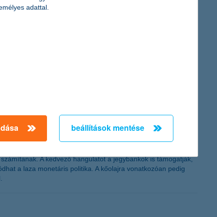
emélyes adattal.
e pedig egyszeri tételek nélkül 28,2
itel, mind pedig megtakarítási piaci része növekedett. A K&H
K&H 2014-ben 70,9 milliárd forintos (adózás előtti) egyszeri
milliárd forintos veszteséget könyvelt el a tavalyi évben. A
adása
beállítások mentése
re számítanak. A kedvező hangulatot a jegybankok is támogatják,
hat a laza monetáris politika. A kőolajra vonatkozóan pedig
.