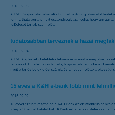
2015.02.05.
A K&H Csoport idén első alkalommal ösztöndíjpályázatot hirdet
fenntartható agráriumért ösztöndíjpályázat célja, hogy anyagi 
fejlődését tartják szem előtt.
tudatosabban terveznek a hazai megtak
2015.02.04.
A K&H Alapkezelő befektetői felmérése szerint a megtakarítássa
tartalékait. Emellett az is látható, hogy az alacsony betéti ka
nyújt a tartós befektetési számla és a nyugdíj-előtakarékossá
15 éves a K&H e-bank több mint félmillió
2015.02.02.
15 évvel ezelőtt vezette be a K&H Bank az elektronikus bankolást
főleg a 30 évnél fiatalabbak. A Bank e-bankos ügyfelei száma m