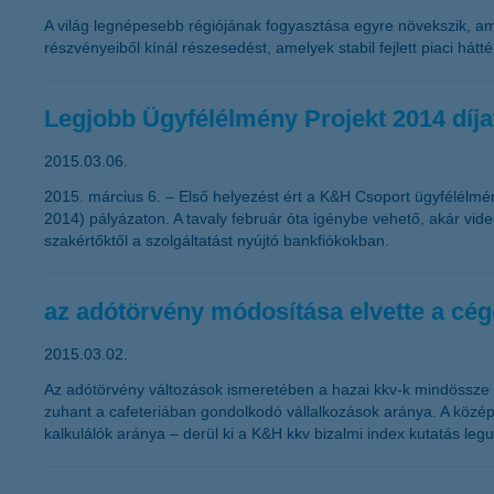
A világ legnépesebb régiójának fogyasztása egyre növekszik, am
részvényeiből kínál részesedést, amelyek stabil fejlett piaci hát
Legjobb Ügyfélélmény Projekt 2014 díja
2015.03.06.
2015. március 6. – Első helyezést ért a K&H Csoport ügyfélélmén
2014) pályázaton. A tavaly február óta igénybe vehető, akár vid
szakértőktől a szolgáltatást nyújtó bankfiókokban.
az adótörvény módosítása elvette a cége
2015.03.02.
Az adótörvény változások ismeretében a hazai kkv-k mindössze 42
zuhant a cafeteriában gondolkodó vállalkozások aránya. A közép
kalkulálók aránya – derül ki a K&H kkv bizalmi index kutatás legu