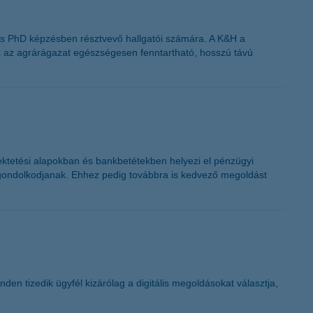
 és PhD képzésben résztvevő hallgatói számára. A K&H a
ik az agrárágazat egészségesen fenntartható, hosszú távú
ektetési alapokban és bankbetétekben helyezi el pénzügyi
an gondolkodjanak. Ehhez pedig továbbra is kedvező megoldást
den tizedik ügyfél kizárólag a digitális megoldásokat választja,