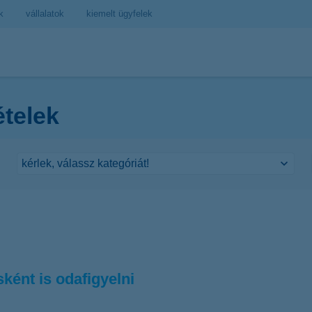
k
vállalatok
kiemelt ügyfelek
ételek
ként is odafigyelni