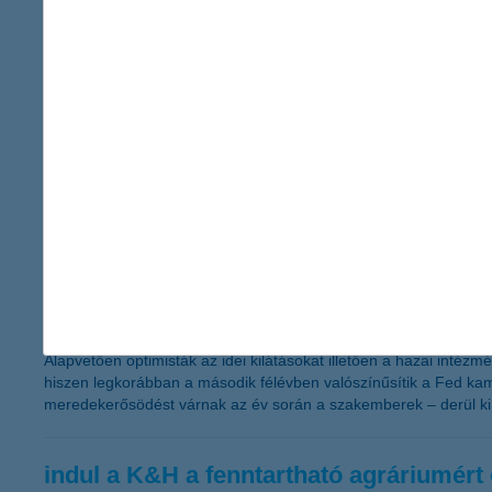
A K&H Bankcsoport 2014-ben 315 milliárd 
milliárd forint volt
2015.02.16.
A K&H Bankcsoport egyszeri tételek nélküli nyeresége 28,2 milli
2014-ben 315 milliárd forint új hitelt folyósított. 2014 utolsó n
céltartalékot képzett a devizahitelek árfolyamrésének korrekció
K&H Biztosító tavaly 2,5 milliárd forintos adózás utáni nyeresége
erre számítanak az intézményi befektet
2015.02.10.
Alapvetően optimisták az idei kilátásokat illetően a hazai intéz
hiszen legkorábban a második félévben valószínűsítik a Fed kam
meredekerősödést várnak az év során a szakemberek – derül ki 
indul a K&H a fenntartható agráriumért 