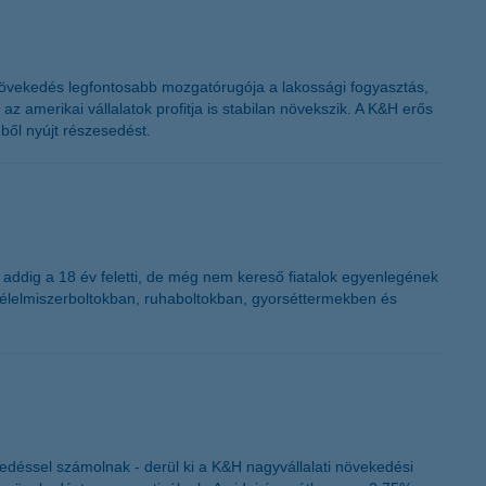
 növekedés legfontosabb mozgatórugója a lakossági fogyasztás,
amerikai vállalatok profitja is stabilan növekszik. A K&H erős
ből nyújt részesedést.
 addig a 18 év feletti, de még nem kereső fiatalok egyenlegének
an élelmiszerboltokban, ruhaboltokban, gyorséttermekben és
edéssel számolnak - derül ki a K&H nagyvállalati növekedési