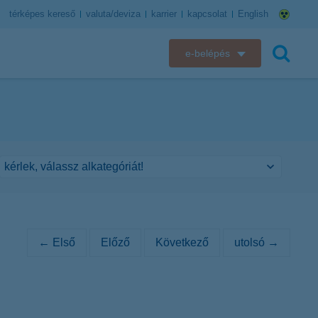
térképes kereső
valuta/deviza
karrier
kapcsolat
English
e-belépés
K&H e-bank
keresés
K&H e-posta
K&H elektronikus postaláda
K&H web Electra
K&H Biztosító ügyfélportál
← Első
Előző
Következő
utolsó →
K&H SZÉP Kártya
K&H e-kártyafelület