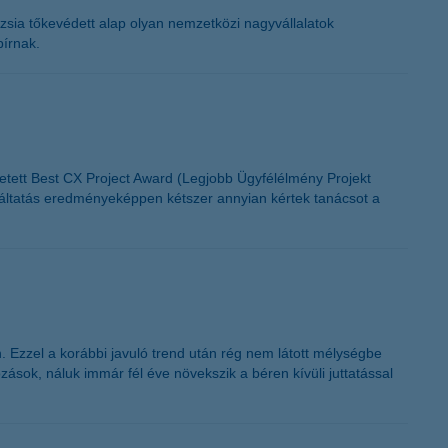
K&H token megújítás
zsia tőkevédett alap olyan nemzetközi nagyvállalatok
bírnak.
detett Best CX Project Award (Legjobb Ügyfélélmény Projekt
olgáltatás eredményeképpen kétszer annyian kértek tanácsot a
. Ezzel a korábbi javuló trend után rég nem látott mélységbe
sok, náluk immár fél éve növekszik a béren kívüli juttatással