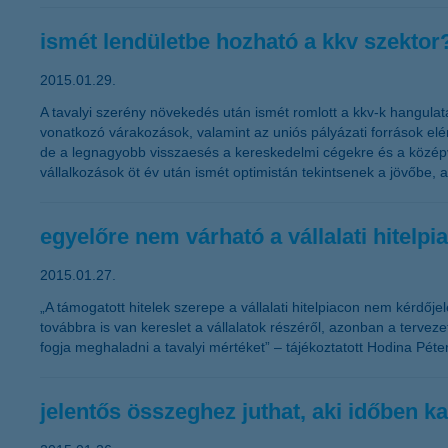
ismét lendületbe hozható a kkv szektor
2015.01.29.
A tavalyi szerény növekedés után ismét romlott a kkv-k hangulat
vonatkozó várakozások, valamint az uniós pályázati források 
de a legnagyobb visszaesés a kereskedelmi cégekre és a középvá
vállalkozások öt év után ismét optimistán tekintsenek a jövőbe, 
egyelőre nem várható a vállalati hitelp
2015.01.27.
„A támogatott hitelek szerepe a vállalati hitelpiacon nem kérdőj
továbbra is van kereslet a vállalatok részéről, azonban a tervez
fogja meghaladni a tavalyi mértéket” – tájékoztatott Hodina Péter
jelentős összeghez juthat, aki időben 