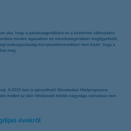
nek oka, hogy a gazdaságpolitikára és a közterhek változására
 romlása minden ágazatban és méretkategóriában megfigyelhető,
enlegi makrogazdasági környezetismeretében nem kizárt, hogy a
lhat meg.
adását. A 2015-ben is igényelhető Növekedési Hitelprogramra
elek mellett az idén kihelyezett hitelek nagysága várhatóan nem
díjas évekről