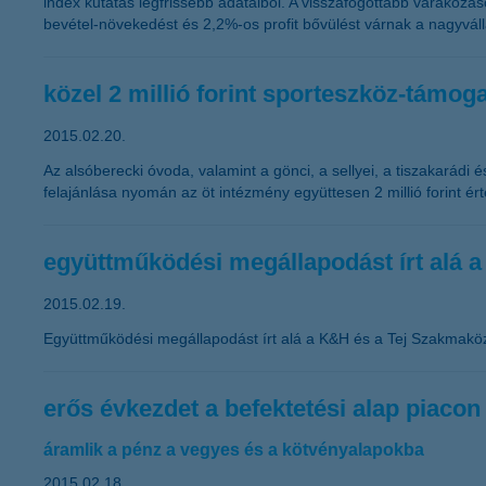
index kutatás legfrissebb adataiból. A visszafogottabb várakozá
bevétel-növekedést és 2,2%-os profit bővülést várnak a nagyváll
közel 2 millió forint sporteszköz-támog
2015.02.20.
Az alsóberecki óvoda, valamint a gönci, a sellyei, a tiszakarádi 
felajánlása nyomán az öt intézmény együttesen 2 millió forint é
együttműködési megállapodást írt alá 
2015.02.19.
Együttműködési megállapodást írt alá a K&H és a Tej Szakmakö
erős évkezdet a befektetési alap piacon
áramlik a pénz a vegyes és a kötvényalapokba
2015.02.18.