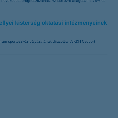
bb növekedést prognosztizálnak. Az idei évre átlagosan 2,75%-os
ellyei kistérség oktatási intézményeinek
rogram sporteszköz-pályázatának díjazottjai. A K&H Csoport