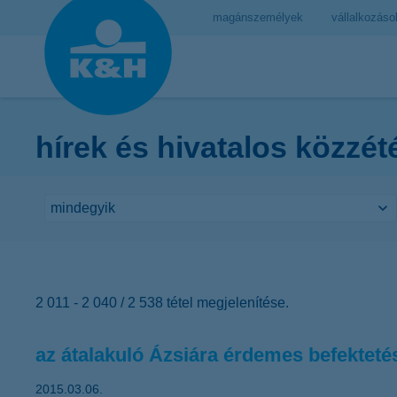
magánszemélyek
vállalkozáso
hírek és hivatalos közzét
2 011 - 2 040 / 2 538 tétel megjelenítése.
az átalakuló Ázsiára érdemes befektetés
2015.03.06.