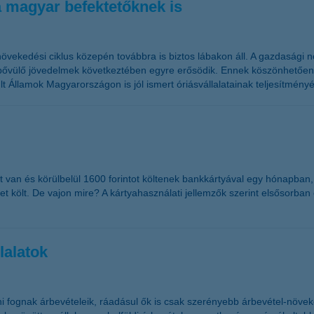
 magyar befektetőknek is
növekedési ciklus közepén továbbra is biztos lábakon áll. A gazdasági
ővülő jövedelmek következtében egyre erősödik. Ennek köszönhetően az 
 Államok Magyarországon is jól ismert óriásvállalatainak teljesítményé
 van és körülbelül 1600 forintot költenek bankkártyával egy hónapban,
0-et költ. De vajon mire? A kártyahasználati jellemzők szerint elsősorb
lalatok
ni fognak árbevételeik, ráadásul ők is csak szerényebb árbevétel-növek