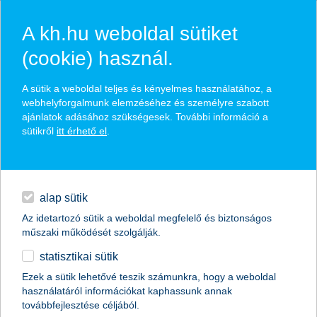
A kh.hu weboldal sütiket
(cookie) használ.
hírek és hivatalos
A sütik a weboldal teljes és kényelmes használatához, a
közzétételek
webhelyforgalmunk elemzéséhez és személyre szabott
ajánlatok adásához szükségesek. További információ a
sütikről
itt érhető el
.
egyéb
English
alap sütik
Az idetartozó sütik a weboldal megfelelő és biztonságos
műszaki működését szolgálják.
statisztikai sütik
K&H: nőtt a lakástulajdonosok aránya a
Ezek a sütik lehetővé teszik számunkra, hogy a weboldal
használatáról információkat kaphassunk annak
középkorúak körében
továbbfejlesztése céljából.