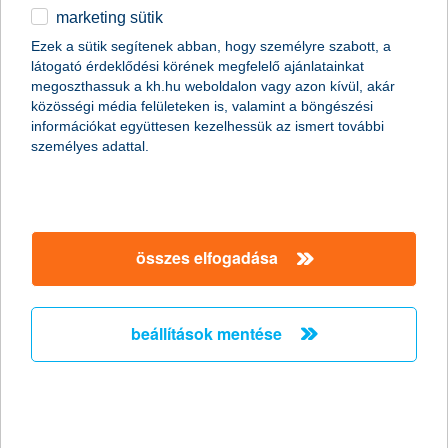
több mint 80 négyzetméteres lakóingatlanban élnek a
marketing sütik
30-59 évesek
Ezek a sütik segítenek abban, hogy személyre szabott, a
2023.11.25.
látogató érdeklődési körének megfelelő ajánlatainkat
megoszthassuk a kh.hu weboldalon vagy azon kívül, akár
Négy év alatt számottevően, 64 százalékról 75 százalékra nőtt a
közösségi média felületeken is, valamint a böngészési
saját lakással rendelkezők aránya a 30-59 évesek táborában a
információkat együttesen kezelhessük az ismert további
K&H biztos jövő friss felmérése szerint. A kutatás alapján a
személyes adattal.
lakástulajdonosok átlagosan 12 évvel ezelőtt vásárolták az
ingatlant, a legfiatalabb, harmincas korosztály tagjainak 52
százaléka pedig az elmúlt öt évben jutott saját lakáshoz.
A K&H informatikai vezetője kapta a
összes elfogadása
Legjobb ICT Menedzser díjat
2023.11.23.
beállítások mentése
Az infokommunikációs szakma elismeréseként idén Ozorai
Dénes, a K&H informatikai vezetője kapta az „Legjobb ICT
menedzser” díjat hazánkban.