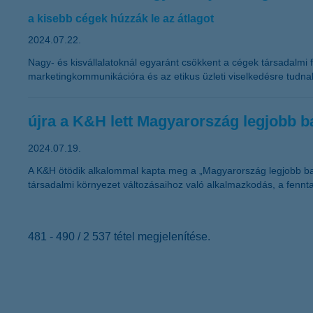
a kisebb cégek húzzák le az átlagot
2024.07.22.
Nagy- és kisvállalatoknál egyaránt csökkent a cégek társadalmi f
marketingkommunikációra és az etikus üzleti viselkedésre tudna
újra a K&H lett Magyarország legjobb b
2024.07.19.
A K&H ötödik alkalommal kapta meg a „Magyarország legjobb bank
társadalmi környezet változásaihoz való alkalmazkodás, a fennta
481 - 490 / 2 537 tétel megjelenítése.