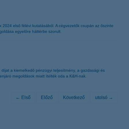
ex 2024 első félévi kutatásából. A cégvezetők csupán az őszinte
oldása egyelőre háttérbe szorult.
díjat a kiemelkedő pénzügyi teljesítmény, a gazdasági és
élenjáró megoldások miatt ítélték oda a K&H-nak.
← Első
Előző
Következő
utolsó →