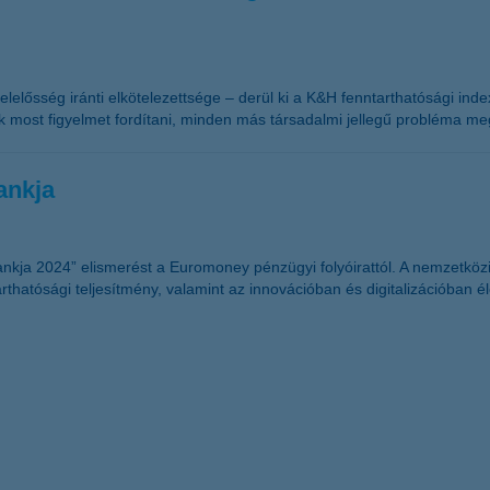
elelősség iránti elkötelezettsége – derül ki a K&H fenntarthatósági ind
k most figyelmet fordítani, minden más társadalmi jellegű probléma meg
ankja
ja 2024” elismerést a Euromoney pénzügyi folyóirattól. A nemzetközi 
rthatósági teljesítmény, valamint az innovációban és digitalizációban 