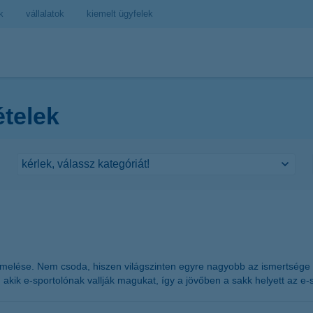
k
vállalatok
kiemelt ügyfelek
ételek
e emelése. Nem csoda, hiszen világszinten egyre nagyobb az ismertsége
kik e-sportolónak vallják magukat, így a jövőben a sakk helyett az e-s