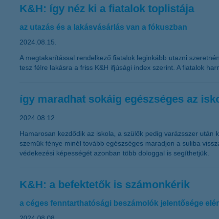
K&H: így néz ki a fiatalok toplistája
az utazás és a lakásvásárlás van a fókuszban
2024.08.15.
A megtakarítással rendelkező fiatalok leginkább utazni szeretnéne
tesz félre lakásra a friss K&H ifjúsági index szerint. A fiatalok
így maradhat sokáig egészséges az isk
2024.08.12.
Hamarosan kezdődik az iskola, a szülők pedig varázsszer után k
szemük fénye minél tovább egészséges maradjon a suliba visszat
védekezési képességét azonban több dologgal is segíthetjük.
K&H: a befektetők is számonkérik
a céges fenntarthatósági beszámolók jelentősége elér
2024.08.08.