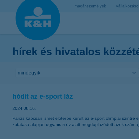
magánszemélyek
vállalkozáso
hírek és hivatalos közzét
hódít az e-sport láz
2024.08.16.
Párizs kapcsán ismét előtérbe került az e-sport olimpiai szintr
kutatása alapján ugyanis 5 év alatt megduplázódott azok száma, a