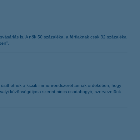
K&H token megújítás
ásvásárlás is. A nők 50 százaléka, a férfiaknak csak 32 százaléka
ben”.
 erősíthetnék a kicsik immunrendszerét annak érdekében, hogy
avalyi közönségdíjasa szerint nincs csodabogyó, szervezetünk