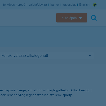
térképes kereső
valuta/deviza
karrier
kapcsolat
English
e-belépés
K&H e-bank
keresés
K&H e-posta
K&H elektronikus postaláda
K&H web Electra
K&H Biztosító ügyfélportál
K&H SZÉP Kártya
 és népszerűsége, ami itthon is megfigyelhető. A K&H e-sport
port lehet a világ legnépszerűbb szellemi sportja.
K&H e-kártyafelület