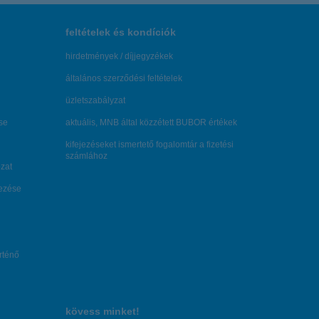
feltételek és kondíciók
hirdetmények / díjjegyzékek
általános szerződési feltételek
üzletszabályzat
se
aktuális, MNB által közzétett BUBOR értékek
kifejezéseket ismertető fogalomtár a fizetési
számlához
zat
dezése
örténő
kövess minket!