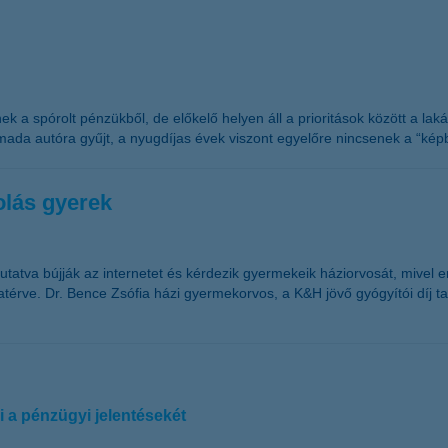
k a spórolt pénzükből, de előkelő helyen áll a prioritások között a lak
 harmada autóra gyűjt, a nyugdíjas évek viszont egyelőre nincsenek a “kép
olás gyerek
utatva bújják az internetet és kérdezik gyermekeik háziorvosát, mivel
érve. Dr. Bence Zsófia házi gyermekorvos, a K&H jövő gyógyítói díj t
i a pénzügyi jelentésekét