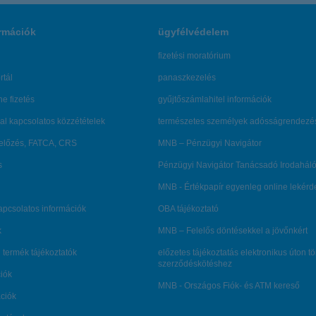
rmációk
ügyfélvédelem
fizetési moratórium
rtál
panaszkezelés
ne fizetés
gyűjtőszámlahitel információk
al kapcsolatos közzétételek
természetes személyek adósságrendezé
lőzés, FATCA, CRS
MNB – Pénzügyi Navigátor
s
Pénzügyi Navigátor Tanácsadó Irodaháló
MNB - Értékpapír egyenleg online lekér
kapcsolatos információk
OBA tájékoztató
k
MNB – Felelős döntésekkel a jövőnkért
 termék tájékoztatók
előzetes tájékoztatás elektronikus úton t
szerződéskötéshez
ciók
MNB - Országos Fiók- és ATM kereső
ációk