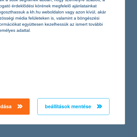
togató érdeklődési körének megfelelő ajánlatainkat
goszthassuk a kh.hu weboldalon vagy azon kívül, akár
zösségi média felületeken is, valamint a böngészési
formációkat együttesen kezelhessük az ismert további
emélyes adattal.
 mozgástere a jegybanknak. A forint jövőre egy lépcsővel
ínvonaláról. Addig az aktív dolgozók és a diákok véleményére
ópai színvonalúnak a képzést. Bár a dolgozó fiataloknál
adása
beállítások mentése
 azonban a 19-29 éves fiatalok összességében optimisták a