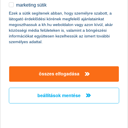
marketing sütik
Ördögi körbe kerülhetnek a
Ezek a sütik segítenek abban, hogy személyre szabott, a
munkavállalók a csökkent táppénz
látogató érdeklődési körének megfelelő ajánlatainkat
miatt
megoszthassuk a kh.hu weboldalon vagy azon kívül, akár
közösségi média felületeken is, valamint a böngészési
információkat együttesen kezelhessük az ismert további
2011.10.19.
személyes adattal.
Hazánkban több mint két millióan élnek olyan háztartásban, ahol
a megélhetés egyetlen ember fizetésén múlik. Persze még az
sem jelent anyagi biztonságot, ha két kereső van a családban,
mert egy baleset vagy súlyos betegség esetén jelentős
jövedelem kieséssel kell számolni, miközben az egészségügyi
összes elfogadása
kezeléssel kapcsolatos költségek még növelik is a háztartás havi
kiadásait. A nyáron csökkentett táppénz összegek miatt
feltehetőleg megnő azok száma, akik még súlyosabb
panaszokkal sem fordulnak orvoshoz, ami komoly egészségi
beállítások mentése
kockázatot jelent.
stagnáló árbevétel és nyereség
várakozások