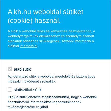
A kh.hu weboldal sütiket
(cookie) használ.
hírek és hivatalos
A sütik a weboldal teljes és kényelmes használatához, a
közzétételek
webhelyforgalmunk elemzéséhez és személyre szabott
ajánlatok adásához szükségesek. További információ a
sütikről
itt érhető el
.
egyéb
English
alap sütik
Az idetartozó sütik a weboldal megfelelő és biztonságos
műszaki működését szolgálják.
statisztikai sütik
Ezek a sütik lehetővé teszik számunkra, hogy a weboldal
használatáról információkat kaphassunk annak
Előző
Következő
továbbfejlesztése céljából.