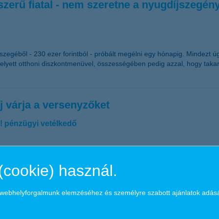
erű fiatal - nem szeretne a nyugdíjszegény
 összegéből - 230 ezer forintból - próbált megélni egy hónapig. Mindezt
elyett otthoni diszkontmenüvel, összességében pedig azzal, hogy takar
j várja a versenyzőket
z! pénzügyi vetélkedő
 diákoknak megrendezett vetélkedője, amely játékos formában mélyíti 
ból mintegy 90 ezer általános és középiskolás mérte össze tudását a j
(cookie) használ.
lkedőben nemcsak a diákokat, hanem a felkészítő tanárokat és az iskol
a webhelyforgalmunk elemzéséhez és személyre szabott ajánlatok adás
arországon elsőként