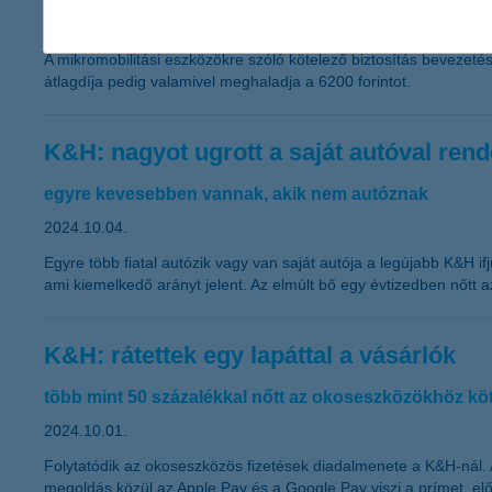
2024.10.07.
A mikromobilitási eszközökre szóló kötelező biztosítás bevezetés
átlagdíja pedig valamivel meghaladja a 6200 forintot.
K&H: nagyot ugrott a saját autóval rend
egyre kevesebben vannak, akik nem autóznak
2024.10.04.
Egyre több fiatal autózik vagy van saját autója a legújabb K&H 
ami kiemelkedő arányt jelent. Az elmúlt bő egy évtizedben nőtt a
K&H: rátettek egy lapáttal a vásárlók
több mint 50 százalékkal nőtt az okoseszközökhöz kö
2024.10.01.
Folytatódik az okoseszközös fizetések diadalmenete a K&H-nál. 
megoldás közül az Apple Pay és a Google Pay viszi a prímet, elő