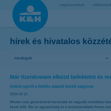
magánszemélyek
vállalkozáso
hírek és hivatalos közzét
Már tizenévesen elkezd befektetni és me
óriásit ugrott a felelős alapok kezelt vagyona
2024.10.21.
Minden más generációnál hamarabb és nagyobb mértékben kezd b
koruk előtt. Bár az egyszerűség és a kockázatvállalás fontos szám