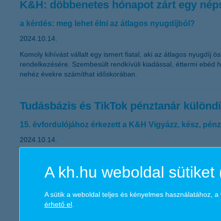
K&H: döbbenetes hónapot zárt egy népsz
a kérdés: meg lehet élni az átlagos nyugdíjból?
2024.10.14.
Komoly kihívást vállalt egy ismert fiatal, aki az átlagos nyugdíj
rendelkezésére. Szembesült rendkívüli kiadással, éttermi ebéd h
nehéz évekre számíthat időskorában.
Tudásbázis és TikTok pénztanár különdí
15. évfordulójához érkezett a K&H Vigyázz, kész, pén
2024.10.14.
Jubileumot ünnepel ebben a tanévben a K&H Vigyázz, kész, pénz!
elmúlt 14 évben közel 900 településről, több mint 2 ezer iskolá
A kh.hu weboldal sütiket 
versenyre 2025. január 26-ig jelentkezhetnek a csapatok. A veté
meghaladja a 6 millió forintot.
A sütik a weboldal teljes és kényelmes használatához, 
érhető el
.
K&H digitális nyugdíjbiztosítás - Magy