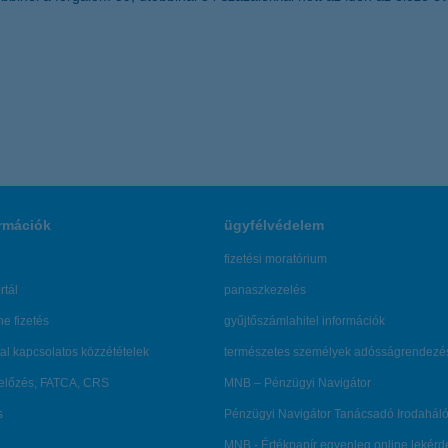
rmációk
ügyfélvédelem
fizetési moratórium
rtál
panaszkezelés
ne fizetés
gyűjtőszámlahitel információk
al kapcsolatos közzétételek
természetes személyek adósságrendezé
lőzés, FATCA, CRS
MNB – Pénzügyi Navigátor
s
Pénzügyi Navigátor Tanácsadó Irodaháló
MNB - Értékpapír egyenleg online lekér