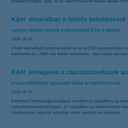
Magyarországon, igaz, ez az államkötvények felelős alappá min
K&H: élvonalban a felelős befektetések
rangos díjakat nyertek a pénzintézet ESG-s alapjai
2024.10.16.
A K&H kiemelkedő eredményeket ért el az ESG-szempontokra is kon
befektetés és a K&H öko felelős befektetés - első helyet szerzett
K&H: kimagasló a cascobiztosítások ará
a cascoállomány nyolcadát adják az elektromosok
2024.10.16.
A kötelező felelősségbiztosítások esetében 2 százalékos az ele
cascobiztosításoknál kiugró, 12 százalékos az elektromosok ré
tulajdonosok nagyobb arányban védik cascóval az autójukat.