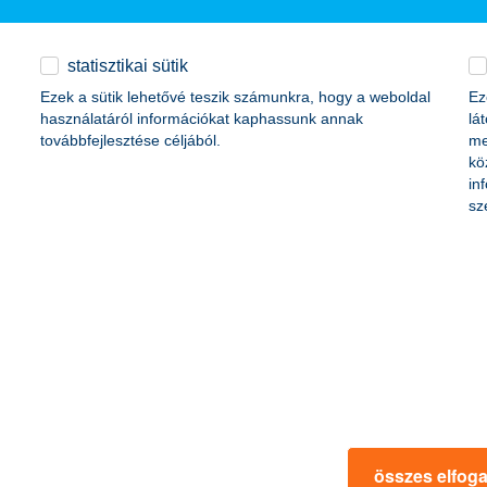
k
statisztikai sütik
Ezek a sütik lehetővé teszik számunkra, hogy a weboldal
Ez
 a K&H legújabb digitális innovációja, a digitális nyugdíjbiztosítás, a
használatáról információkat kaphassunk annak
lá
biztosítást kötni, ami nemcsak Magyarországon, hanem a KBC Csoportb
továbbfejlesztése céljából.
me
kö
in
a fizetésükről van szó
sz
a következő időszakban magasabb bért kapnak. Ugyanakkor tízből majdne
ki a K&H ifjúsági indexből. Jelentős eltérés van azonban a tényleges in
n a tényadat 4 százalékos áremelkedésről tanúskodott. A kutatás ered
intért kötöttek biztosítást a mikromobilitás
összes elfog
ármű