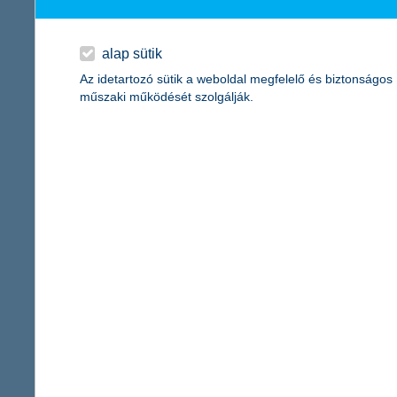
már minden hatodik nyugdíjbiztosítást mobilon kötne
alap sütik
2024.10.14.
Az idetartozó sütik a weboldal megfelelő és biztonságos
A tavaly bevezetett mobilbankos kockázati életbiztosítás után itt
műszaki működését szolgálják.
szolgáltatással az ügyfelek a K&H mobilbankban tudnak nyugdíj
a fiatalok pesszimistábbnak tűnnek, ha 
a többség az inflációtól elmaradó béremelésre számít
2024.10.08.
A dolgozó fiatalok között tízből nyolcan számítanak arra, hogy 
elmaradó emelkedéssel, tehát reálbércsökkenéssel számol - derül 
utóbbi ugyanis átlagosan 18 százaléknál járt májusban, miközbe
alakultak a fiatalok várakozásai.
K&H: valamivel több, mint évi 6 ezer for
tíz biztosított eszközből hét elektromos meghajtású j