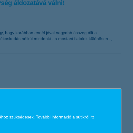
ség áldozatává válni!
 úgy, hogy korábban ennél jóval nagyobb összeg állt a
ékoskodás nélkül mindenki - a mostani fiatalok különösen -,
el az általános és középiskolások pénzügyi ismereteit. Az
átékban. Idén rekordszámú résztvevőre számít a szervező K&H, a
ákat is értékes nyeremények várják, a díjak összértéke
ához szükségesek. További információ a sütikről
itt