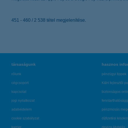
451 - 460 / 2 538 tétel megjelenítése.
társaságunk
hasznos info
rólunk
pénzügyi tippek
cégcsoport
K&H fejlesztői po
kapcsolat
biztonságos onli
jogi nyilatkozat
fenntarthatóságg
adatvédelem
pénzmosás mege
cookie szabályzat
díjfizetési kisoko
karrier
deviza átutalás