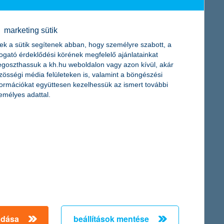
marketing sütik
ek a sütik segítenek abban, hogy személyre szabott, a
mi szeptember 5-én vált elérhetővé a nagyközönség számára. Az új
togató érdeklődési körének megfelelő ajánlatainkat
an is egyedülálló.
goszthassuk a kh.hu weboldalon vagy azon kívül, akár
zösségi média felületeken is, valamint a böngészési
formációkat együttesen kezelhessük az ismert további
emélyes adattal.
m hatan, azaz az érintettek 58 százaléka az inflációtól
flációs adat és a fiatalok által érzékelt pénzromlás között:
ményei választ adnak arra is, hogy hosszú távon hogyan
i eszközökre
adása
beállítások mentése