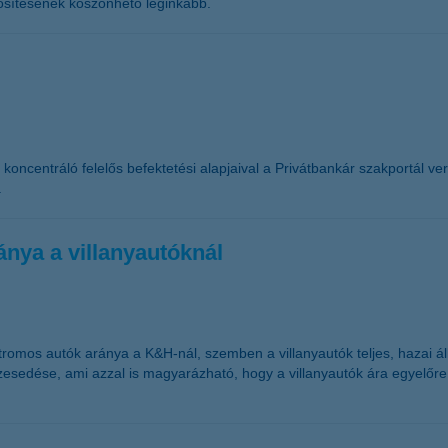
ősítésének köszönhető leginkább.
centráló felelős befektetési alapjaival a Privátbankár szakportál ver
.
nya a villanyautóknál
ktromos autók aránya a K&H-nál, szemben a villanyautók teljes, hazai
szesedése, ami azzal is magyarázható, hogy a villanyautók ára egyelő