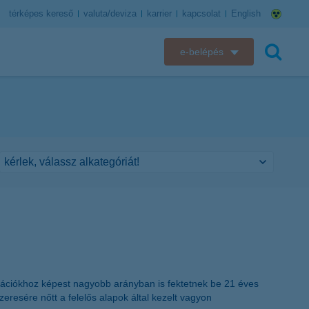
térképes kereső
valuta/deviza
karrier
kapcsolat
English
e-belépés
K&H e-bank
keresés
K&H e-posta
K&H elektronikus postaláda
K&H web Electra
K&H Biztosító ügyfélportál
K&H SZÉP Kártya
ációkhoz képest nagyobb arányban is fektetnek be 21 éves
K&H e-kártyafelület
zeresére nőtt a felelős alapok által kezelt vagyon