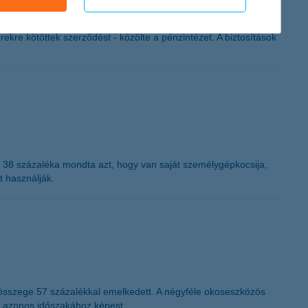
ekre kötöttek szerződést - közölte a pénzintézet. A biztosítások
ok 38 százaléka mondta azt, hogy van saját személygépkocsija,
ét használják.
 összege 57 százalékkal emelkedett. A négyféle okoseszközös
év azonos időszakához képest.