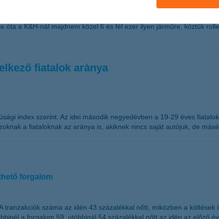
e óta a K&H-nál majdnem közel 6 és fél ezer ilyen járműre, köztük roller
elkező fiatalok aránya
ifjúsági index szerint. Az idei második negyedévben a 19-29 éves fiatal
zoknak a fiataloknak az aránya is, akiknek nincs saját autójuk, de más
thető forgalom
A tranzakciók száma az idén 43 százalékkal nőtt, miközben a költések
bbinél a forgalom 59, utóbbinál 54 százalékkal nőtt az idén az előző 