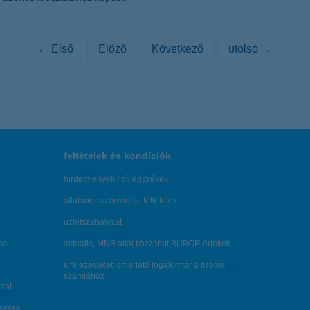
← Első
Előző
Következő
utolsó →
feltételek és kondíciók
hirdetmények / díjjegyzékek
általános szerződési feltételek
üzletszabályzat
se
aktuális, MNB által közzétett BUBOR értékek
kifejezéseket ismertető fogalomtár a fizetési
számlához
zat
dezése