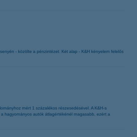
K&H token megújítás
senyén - közölte a pénzintézet. Két alap - K&H kényelem felelős
 állományhoz mért 1 százalékos részesedésével. A K&H-s
re a hagyományos autók átlagértékénél magasabb, ezért a