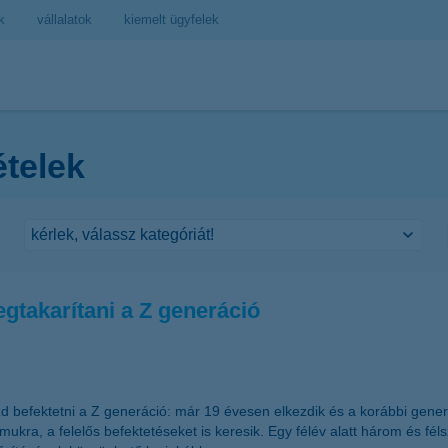
k
vállalatok
kiemelt ügyfelek
ételek
gtakarítani a Z generáció
efektetni a Z generáció: már 19 évesen elkezdik és a korábbi gener
ukra, a felelős befektetéseket is keresik. Egy félév alatt három és féls