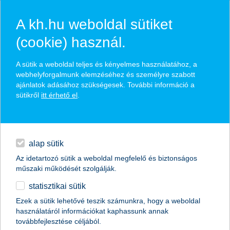
A kh.hu weboldal sütiket
(cookie) használ.
hírek és hivatalos
A sütik a weboldal teljes és kényelmes használatához, a
közzétételek
webhelyforgalmunk elemzéséhez és személyre szabott
ajánlatok adásához szükségesek. További információ a
sütikről
itt érhető el
.
egyéb
English
alap sütik
Az idetartozó sütik a weboldal megfelelő és biztonságos
műszaki működését szolgálják.
statisztikai sütik
Ezek a sütik lehetővé teszik számunkra, hogy a weboldal
használatáról információkat kaphassunk annak
Előző
Következő
továbbfejlesztése céljából.