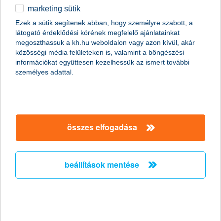
marketing sütik
Csak okosan osszunk meg a közösségi
Ezek a sütik segítenek abban, hogy személyre szabott, a
médiában nyaralási képeket!
látogató érdeklődési körének megfelelő ajánlatainkat
megoszthassuk a kh.hu weboldalon vagy azon kívül, akár
2011.06.27.
közösségi média felületeken is, valamint a böngészési
információkat együttesen kezelhessük az ismert további
Már szinte minden generáció nap mint nap használja a
személyes adattal.
közösségi oldalakat, de érdemes megfontolni, milyen
információt osztunk meg magunkról a széles nyilvánosság előtt.
Fotóink adatain keresztül például még akkor is kideríthető, hogy
éppen hol tartózkodunk, ha egyébként a kép tartalmáról ez nem
derülne ki. Érdemes tehát adataink biztonságára nagyobb
figyelmet fordítanunk különösen nyáron, amikor sokan
összes elfogadása
elutaznak.
beállítások mentése
A K&H újabb tehetséges fiatal
festőművészt támogat
2011.06.24.
Győztest hirdettek a K&H Csoport ötödik alkalommal