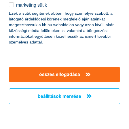
marketing sütik
Stagnáló foglalkoztatási hajlandóság a
Ezek a sütik segítenek abban, hogy személyre szabott, a
kisvállalati szektorban
látogató érdeklődési körének megfelelő ajánlatainkat
megoszthassuk a kh.hu weboldalon vagy azon kívül, akár
2011.02.18.
közösségi média felületeken is, valamint a böngészési
információkat együttesen kezelhessük az ismert további
„A Nemzeti Foglalkoztatási Szolgálat legfrissebb adatai
személyes adattal.
szerint januárban jelentősen, mintegy 15,7%-kal nőtt az
álláskeresők száma az előző hónaphoz képest. Mivel az
általunk megkérdezett kkv vezetők többsége egyelőre az
alkalmazottak létszámának stagnálásával számol, és a
munkaerő-felvételben gondolkodó vállalkozások
többségénél is csak néhány fős létszámbővítést
összes elfogadása
valószínűsítenek, ezért a kkv szektorban a következő
hónapokban nem várjuk a foglalkoztatás látványos
megugrását” - mondta el Németh László, a K&H kkv
beállítások mentése
marketing főosztály vezetője.
Versenyelőny a vállalkozásoknak ismét
elindul az országos K&H üzleti tippek