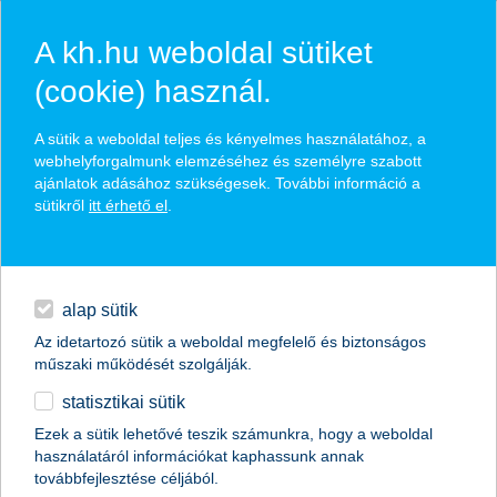
A kh.hu weboldal sütiket
(cookie) használ.
hírek és hivatalos
A sütik a weboldal teljes és kényelmes használatához, a
közzétételek
webhelyforgalmunk elemzéséhez és személyre szabott
ajánlatok adásához szükségesek. További információ a
sütikről
itt érhető el
.
egyéb
English
alap sütik
Az idetartozó sütik a weboldal megfelelő és biztonságos
műszaki működését szolgálják.
statisztikai sütik
Ezek a sütik lehetővé teszik számunkra, hogy a weboldal
használatáról információkat kaphassunk annak
Előző
Következő
továbbfejlesztése céljából.