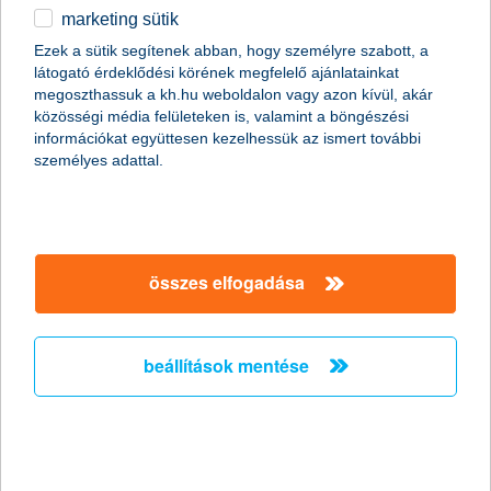
marketing sütik
2011.01.19.
Ezek a sütik segítenek abban, hogy személyre szabott, a
látogató érdeklődési körének megfelelő ajánlatainkat
A napokban bekövetkezett katasztrofális partfal leszakadás
megoszthassuk a kh.hu weboldalon vagy azon kívül, akár
Kulcs községben ráirányította a figyelmet arra, hogy
közösségi média felületeken is, valamint a böngészési
földcsuszamláskor milyen segítségre számíthatnak az
információkat együttesen kezelhessük az ismert további
ingatlantulajdonosok. Kevesen tudják, de több biztosítónál is
személyes adattal.
lehet választani kiegészítő fedezetet földmozgás esetére a
hagyományos lakásbiztosítások mellé. Fontos azonban, hogy ez
a lehetőség csak a földfelszíni talajrétegek hirtelen, váratlan és
balesetszerű megcsúszásakor jelent megoldást.
összes elfogadása
A K&H kapta a “The Bank of the Year in
Hungary
beállítások mentése
2011” címet - A K&H nemzetközi szakmai
elismerésben részesült
2011.01.13.
A K&H ismét rangos elismerésben részesült. Ezúttal a neves
nemzetközi magazin, a The Banker adományozta a “The Bank