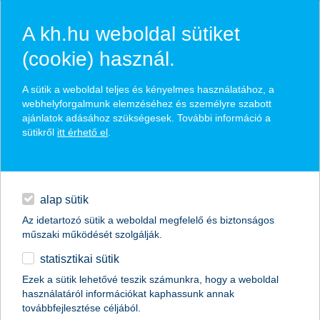
A kh.hu weboldal sütiket
(cookie) használ.
hírek és hivatalos
A sütik a weboldal teljes és kényelmes használatához, a
közzétételek
webhelyforgalmunk elemzéséhez és személyre szabott
ajánlatok adásához szükségesek. További információ a
sütikről
itt érhető el
.
egyéb
English
alap sütik
Az idetartozó sütik a weboldal megfelelő és biztonságos
műszaki működését szolgálják.
statisztikai sütik
Hirtelen földcsuszamlásnál is
Ezek a sütik lehetővé teszik számunkra, hogy a weboldal
használatáról információkat kaphassunk annak
megoldás lehet a lakásbiztosítás
továbbfejlesztése céljából.
szakértői vélemény a K&H Biztosítótól