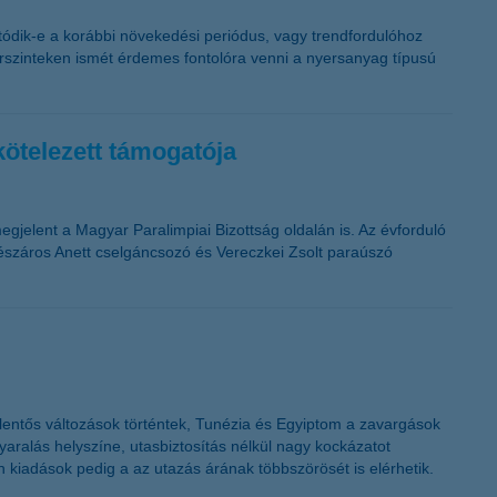
atódik-e a korábbi növekedési periódus, vagy trendfordulóhoz
s árszinteken ismét érdemes fontolóra venni a nyersanyag típusú
kötelezett támogatója
jelent a Magyar Paralimpiai Bizottság oldalán is. Az évforduló
észáros Anett cselgáncsozó és Vereczkei Zsolt paraúszó
jelentős változások történtek, Tunézia és Egyiptom a zavargások
nyaralás helyszíne, utasbiztosítás nélkül nagy kockázatot
an kiadások pedig a az utazás árának többszörösét is elérhetik.