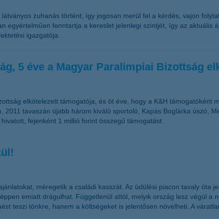
átványos zuhanás történt, így jogosan merül fel a kérdés, vajon folyt
n egyértelműen fenntartja a kereslet jelenlegi szintjét, így az aktuáli
ektetési igazgatója.
ág, 5 éve a Magyar Paralimpiai Bizottság el
ottság elkötelezett támogatója, és öt éve, hogy a K&H támogatóként meg
m. 2011 tavaszán újabb három kiváló sportoló, Kapás Boglárka úszó, M
 hivatott, fejenként 1 millió forint összegű támogatást.
ül!
jánlatokat, méregetik a családi kasszát. Az üdülési piacon tavaly óta 
 éppen emiatt drágulhat. Függetlenül attól, melyik ország lesz végül a 
ést teszi tönkre, hanem a költségeket is jelentősen növelheti. A váratl