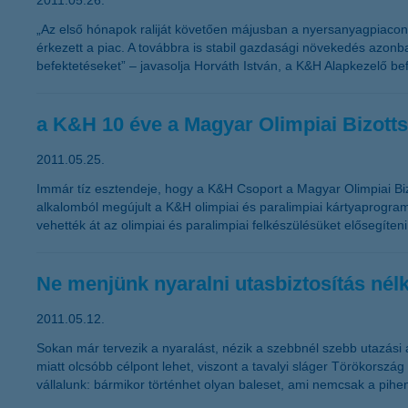
2011.05.26.
„Az első hónapok raliját követően májusban a nyersanyagpiacon l
érkezett a piac. A továbbra is stabil gazdasági növekedés azonba
befektetéseket” – javasolja Horváth István, a K&H Alapkezelő bef
a K&H 10 éve a Magyar Olimpiai Bizotts
2011.05.25.
Immár tíz esztendeje, hogy a K&H Csoport a Magyar Olimpiai Biz
alkalomból megújult a K&H olimpiai és paralimpiai kártyaprogra
vehették át az olimpiai és paralimpiai felkészülésüket elősegíteni
Ne menjünk nyaralni utasbiztosítás nélk
2011.05.12.
Sokan már tervezik a nyaralást, nézik a szebbnél szebb utazási a
miatt olcsóbb célpont lehet, viszont a tavalyi sláger Törökország
vállalunk: bármikor történhet olyan baleset, ami nemcsak a pihen