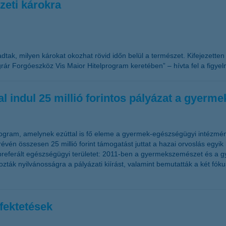
eti károkra
 adtak, milyen károkat okozhat rövid időn belül a természet. Kifejezette
r Forgóeszköz Vis Maior Hitelprogram keretében” – hívta fel a figyel
 indul 25 millió forintos pályázat a gyer
ogram, amelynek ezúttal is fő eleme a gyermek-egészségügyi intézmény
vén összesen 25 millió forint támogatást juttat a hazai orvoslás egyik
 preferált egészségügyi területet: 2011-ben a gyermekszemészet és a g
k nyilvánosságra a pályázati kiírást, valamint bemutatták a két fókus
fektetések