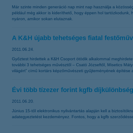
Már szinte minden generáció nap mint nap használja a közösségi
például még akkor is kideríthető, hogy éppen hol tartózkodunk,
nyáron, amikor sokan elutaznak.
A K&H újabb tehetséges fiatal festőmű
2011.06.24.
Győztest hirdettek a K&H Csoport ötödik alkalommal meghirdetet
további 3 tehetséges művésztől – Csató Józseftől, Misetics Máty
világért” című kortárs képzőművészeti gyűjteményének építése az 
Évi több tízezer forint kgfb díjkülönbs
2011.06.20.
Június 15-től elektronikus nyilvántartás alapján kell a biztosí
adategyeztetést kezdeményez. Fontos, hogy a kgfb szerződéssel