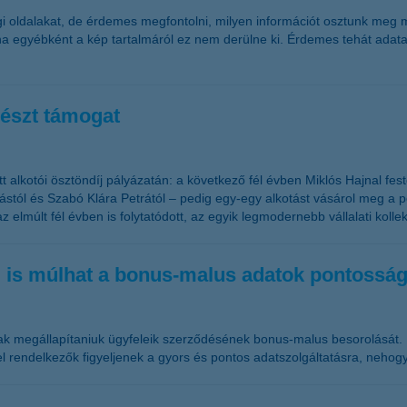
 oldalakat, de érdemes megfontolni, milyen információt osztunk meg ma
 ha egyébként a kép tartalmáról ez nem derülne ki. Érdemes tehát adat
vészt támogat
t alkotói ösztöndíj pályázatán: a következő fél évben Miklós Hajnal f
ástól és Szabó Klára Petrától – pedig egy-egy alkotást vásárol meg a 
elmúlt fél évben is folytatódott, az egyik legmodernebb vállalati koll
ég is múlhat a bonus-malus adatok pontossá
tóknak megállapítaniuk ügyfeleik szerződésének bonus-malus besorolását
 rendelkezők figyeljenek a gyors és pontos adatszolgáltatásra, neho