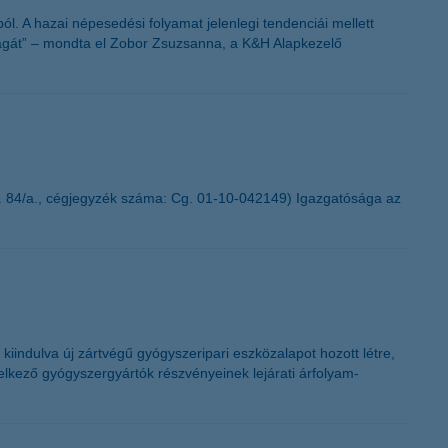
. A hazai népesedési folyamat jelenlegi tendenciái mellett
ságát” – mondta el Zobor Zsuzsanna, a K&H Alapkezelő
. 84/a., cégjegyzék száma: Cg. 01-10-042149) Igazgatósága az
iindulva új zártvégű gyógyszeripari eszközalapot hozott létre,
delkező gyógyszergyártók részvényeinek lejárati árfolyam-