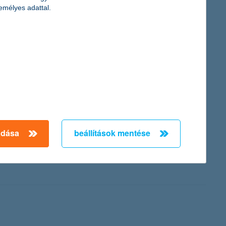
emélyes adattal.
iadvány a fenntartható fejlődés jegyében idén első alkalommal
n gazdasági helyzet ellenére is kiemelt figyelmet fordít a
ermekegészségügy, a környezetvédelem, a sport és a vonzó
von elérendő indikátorokat: az ismételten dolgozni kívánó
adása
beállítások mentése
gramját. A fiatal képzőművészek számára meghirdetett legújabb
 10 darab műtárgyat is megvásárol az ösztöndíjra pályázó
 részei lesznek, amely a fiatal alkotók ismertsége és szakmai