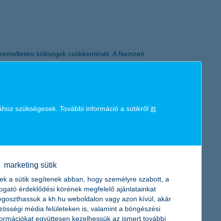
üzemeltetési költségek csökkentését. A Nemzeti
nyzatok számára elérhető egy kifejezetten ezt a célt szolgáló
ergiaimport függőséget mérséklő fejlesztések finanszírozására áll
ához szükségesek. További információ a sütikről
itt
nének valószínűségét. A rendelkezésre álló adatokból és a
i eseményei miatt azonban egyre kevésbé tudnak támaszkodni a
marketing sütik
b, váratlan viharok, árvizek és egyéb természeti katasztrófák.
ek a sütik segítenek abban, hogy személyre szabott, a
togató érdeklődési körének megfelelő ajánlatainkat
goszthassuk a kh.hu weboldalon vagy azon kívül, akár
zösségi média felületeken is, valamint a böngészési
formációkat együttesen kezelhessük az ismert további