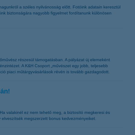
K&H token megújítás
gunkról a széles nyilvánosság előtt. Fotóink adatain keresztül
aink biztonságára nagyobb figyelmet fordítanunk különösen
estőművész részesül támogatásban. A pályázat új elemeként
pénzintézet. A K&H Csoport „művészet egy jobb, teljesebb
ekció piaci műtárgyvásárlások révén is tovább gazdagodott.
gán!
. Ha valakinél ez nem tehető meg, a biztosító megkeresi és
gy elveszítsék megszerzett bonus kedvezményeiket.