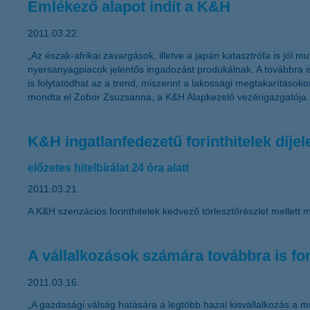
Emlékező alapot indít a K&H
2011.03.22.
„Az észak-afrikai zavargások, illetve a japán katasztrófa is jól
nyersanyagpiacok jelentős ingadozást produkálnak. A továbbra 
is folytatódhat az a trend, miszerint a lakossági megtakarítás
mondta el Zobor Zsuzsanna, a K&H Alapkezelő vezérigazgatója.
K&H ingatlanfedezetű forinthitelek díje
előzetes hitelbírálat 24 óra alatt
2011.03.21.
A K&H szenzációs forinthitelek kedvező törlesztőrészlet mellett m
A vállalkozások számára továbbra is fo
2011.03.16.
„A gazdasági válság hatására a legtöbb hazai kisvállalkozás a mű