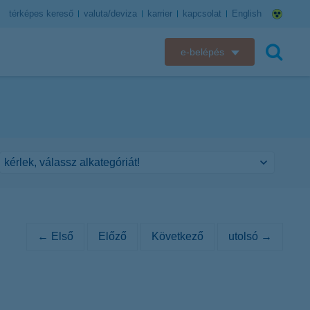
térképes kereső
valuta/deviza
karrier
kapcsolat
English
e-belépés
K&H e-bank
keresés
K&H e-posta
K&H elektronikus postaláda
K&H web Electra
K&H Biztosító ügyfélportál
← Első
Előző
Következő
utolsó →
K&H SZÉP Kártya
K&H e-kártyafelület