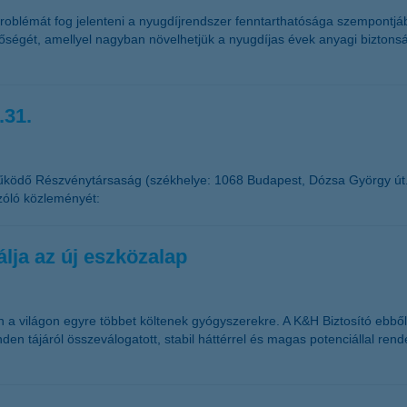
blémát fog jelenteni a nyugdíjrendszer fenntarthatósága szempontjából
őségét, amellyel nagyban növelhetjük a nyugdíjas évek anyagi bizton
.31.
űködő Részvénytársaság (székhelye: 1068 Budapest, Dózsa György út
zóló közleményét:
lja az új eszközalap
 világon egyre többet költenek gyógyszerekre. A K&H Biztosító ebből k
den tájáról összeválogatott, stabil háttérrel és magas potenciállal ren