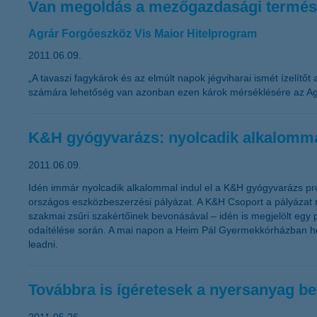
Van megoldás a mezőgazdasági termész
Agrár Forgóeszköz Vis Maior Hitelprogram
2011.06.09.
„A tavaszi fagykárok és az elmúlt napok jégviharai ismét ízelítőt
számára lehetőség van azonban ezen károk mérséklésére az Agrá
K&H gyógyvarázs: nyolcadik alkalommal
2011.06.09.
Idén immár nyolcadik alkalommal indul el a K&H gyógyvarázs pr
országos eszközbeszerzési pályázat. A K&H Csoport a pályázat ré
szakmai zsűri szakértőinek bevonásával – idén is megjelölt egy
odaítélése során. A mai napon a Heim Pál Gyermekkórházban hoztá
leadni.
Továbbra is ígéretesek a nyersanyag be