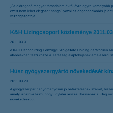
„Az elöregedő magyar társadalom évről évre egyre komolyabb pro
ezért nem lehet elégszer hangsúlyozni az öngondoskodás jelent
vezérigazgatója.
K&H Lízingcsoport közleménye 2011.03
2011.03.31.
A K&H Pannonlízing Pénzügyi Szolgáltató Holding Zártkörűen M
alábbiakban teszi közzé a Társaság alaptőkéjének emeléséről s
Húsz gyógyszergyártó növekedését kíná
2011.03.23.
A gyógyszeripar hagyományosan jó befektetésnek számít, hiszen a
amely lehetővé teszi, hogy ügyfelei részesülhessenek a világ min
növekedéséből.