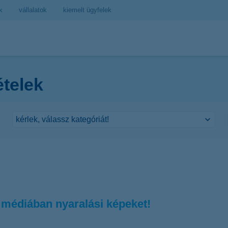
k
vállalatok
kiemelt ügyfelek
ételek
médiában nyaralási képeket!