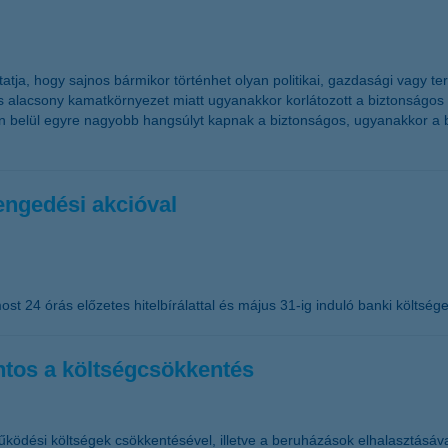
 mutatja, hogy sajnos bármikor történhet olyan politikai, gazdasági vag
is alacsony kamatkörnyezet miatt ugyanakkor korlátozott a biztonságo
okon belül egyre nagyobb hangsúlyt kapnak a biztonságos, ugyanakkor a
lengedési akcióval
ost 24 órás előzetes hitelbírálattal és május 31-ig induló banki költség
ntos a költségcsökkentés
ködési költségek csökkentésével, illetve a beruházások elhalasztásával