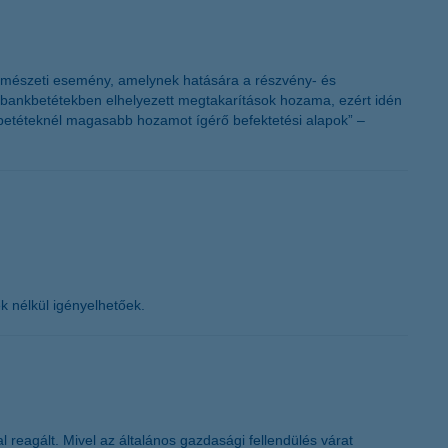
y természeti esemény, amelynek hatására a részvény- és
s bankbetétekben elhelyezett megtakarítások hozama, ezért idén
 betéteknél magasabb hozamot ígérő befektetési alapok” –
ek nélkül igényelhetőek.
 reagált. Mivel az általános gazdasági fellendülés várat