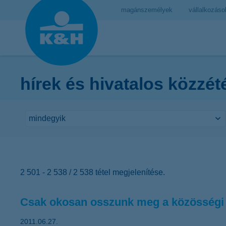
magánszemélyek
vállalkozáso
hírek és hivatalos közzét
2 501 - 2 538 / 2 538 tétel megjelenítése.
Csak okosan osszunk meg a közösségi 
2011.06.27.