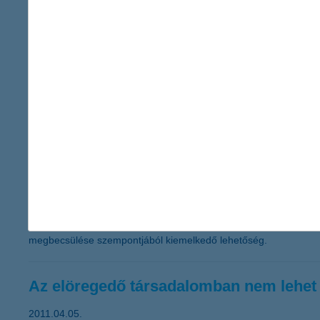
2011.04.27.
Ötödik alkalommal adja ki a társadalmi felelősségvállalás (CSR) 
kizárólag elektronikus formában jelenik meg. A nemzetközi szabvá
társadalmi felelősségvállalási stratégia megvalósítására. A K
munkahely kialakítása áll. A társadalmi felelősségvállalási tevék
kismamák visszavételével kapcsolatban és az elektromos energ
Ismét pályázhatnak a fiatal képzőművés
2011.04.14.
A K&H Csoport kortárs képzőművészeti gyűjteményének folyamatos
pályázaton ezúttal nemcsak a fél éven keresztül nyújtott havi 1
művészektől, 200 ezer forintos egységáron. A kiválasztott alkot
megbecsülése szempontjából kiemelkedő lehetőség.
Az elöregedő társadalomban nem lehet
2011.04.05.