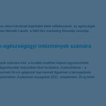
n az elemi károknak leginkább kitett vállalkozások, az agrárcégek
met Németh László, a K&H kkv marketing főosztály vezetője.
mek-egészségügyi intézmények számára
ek számára kiírt, a korábbi évekhez képest egyszerűsített
 legnehezebb helyzetben lévő területére. A pénzintézet – a
yermek fül-orr-gégészet kap kiemelt figyelmet a támogatások
zterületet. A pályázati anyagokat 2011. szeptember 20-ig lehet