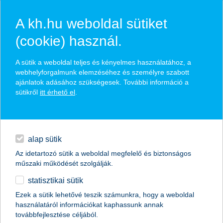
A kh.hu weboldal sütiket
(cookie) használ.
hírek és hivatalos
A sütik a weboldal teljes és kényelmes használatához, a
közzétételek
webhelyforgalmunk elemzéséhez és személyre szabott
ajánlatok adásához szükségesek. További információ a
sütikről
itt érhető el
.
egyéb
English
alap sütik
Az idetartozó sütik a weboldal megfelelő és biztonságos
műszaki működését szolgálják.
statisztikai sütik
A K&H kapta a “The Bank of the Year in
Ezek a sütik lehetővé teszik számunkra, hogy a weboldal
használatáról információkat kaphassunk annak
Hungary
továbbfejlesztése céljából.